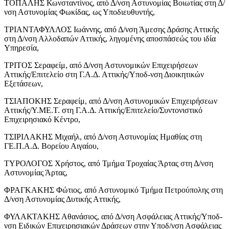
ΤΟΠΑΛΗΣ Κωνσταντίνος, από Δ/νση Αστυνομίας Βοιωτίας στη Δ/
νση Αστυνομίας Φωκίδας, ως Υποδιευθυντής,
ΤΡΙΑΝΤΑΦΥΛΛΟΣ Ιωάννης, από Δ/νση Άμεσης Δράσης Αττικής
στη Δ/νση Αλλοδαπών Αττικής, ληγομένης αποσπάσεώς του ιδία
Υπηρεσία,
ΤΡΙΤΟΣ Σεραφείμ, από Δ/νση Αστυνομικών Επιχειρήσεων
Αττικής/Επιτελείο στη Γ.Α.Δ. Αττικής/Υποδ-νση Διοικητικών
Εξετάσεων,
ΤΣΙΑΠΟΚΗΣ Σεραφείμ, από Δ/νση Αστυνομικών Επιχειρήσεων
Αττικής/Υ.ΜΕ.Τ. στη Γ.Α.Δ. Αττικής/Επιτελείο/Συντονιστικό
Επιχειρησιακό Κέντρο,
ΤΣΙΡΙΛΑΚΗΣ Μιχαήλ, από Δ/νση Αστυνομίας Ημαθίας στη
ΓΕ.Π.Α.Δ. Βορείου Αιγαίου,
ΤΥΡΟΛΟΓΟΣ Χρήστος, από Τμήμα Τροχαίας Άρτας στη Δ/νση
Αστυνομίας Άρτας,
ΦΡΑΓΚΑΚΗΣ Φώτιος, από Αστυνομικό Τμήμα Πετρούπολης στη
Δ/νση Αστυνομίας Δυτικής Αττικής,
ΦΥΛΑΚΤΑΚΗΣ Αθανάσιος, από Δ/νση Ασφάλειας Αττικής/Υποδ-
νση Ειδικών Επιχειρησιακών Δράσεων στην Υποδ/νση Ασφάλειας