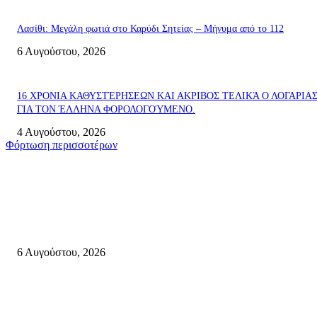
Λασίθι: Μεγάλη φωτιά στο Καρύδι Σητείας – Μήνυμα από το 112
6 Αυγούστου, 2026
16 ΧΡΟΝΙΑ ΚΑΘΥΣΤΈΡΗΣΕΩΝ ΚΑΙ ΑΚΡΙΒΟΣ ΤΕΛΙΚΆ Ο ΛΟΓΑΡΙΑ
ΓΙΑ ΤΟΝ ΈΛΛΗΝΑ ΦΟΡΟΛΟΓΟΎΜΕΝΟ.
4 Αυγούστου, 2026
Φόρτωση περισσοτέρων
Σητεία
Λασίθι: Μεγάλη φωτιά στο Καρύδι Σητείας – Μήνυμα από το 112
6 Αυγούστου, 2026
Ολονύκτια Ιερά Αγρυπνία επί τη μνήμη του Οσίου Ιωσήφ του Γεροντογιά
στην Ιερά Μονή Καψά Σητείας