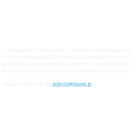
STYLE 100FM
Ο ραδιοφωνικός σταθμός Style 100 ξεκίνησε την λειτουργία του
το 1992, με πρωτοβουλία του Μανώλη Δασκαλάκη. Από τότε
εκπέμπει στην συχνότητα των 100Mhz στα FM και προσφέρει σε
όλους τους ακροατές την καλύτερη ελληνική και ξένη μουσική.
Επικοινωνήστε μαζί μας:
style100@otenet.gr
Ακολουθήστε μας