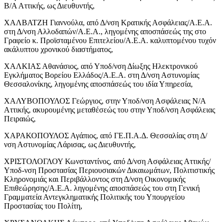
Β/Α Αττικής, ως Διευθυντής,
ΧΑΛΒΑΤΖΗ Γιαννούλα, από Δ/νση Κρατικής Ασφάλειας/Α.Ε.Α.
στη Δ/νση Αλλοδαπών/Α.Ε.Α., ληγομένης αποσπάσεώς της στο
Γραφείο κ. Προϊσταμένου Επιτελείου/Α.Ε.Α. καλυπτομένου τυχόν
ακάλυπτου χρονικού διαστήματος,
ΧΑΛΚΙΑΣ Αθανάσιος, από Υποδ/νση Δίωξης Ηλεκτρονικού
Εγκλήματος Βορείου Ελλάδος/Α.Ε.Α. στη Δ/νση Αστυνομίας
Θεσσαλονίκης, ληγομένης αποσπάσεώς του ιδία Υπηρεσία,
ΧΑΛΥΒΟΠΟΥΛΟΣ Γεώργιος, στην Υποδ/νση Ασφάλειας Ν/Α
Αττικής, ακυρουμένης μεταθέσεώς του στην Υποδ/νση Ασφάλειας
Πειραιώς,
ΧΑΡΑΚΟΠΟΥΛΟΣ Αγάπιος, από ΓΕ.Π.Α.Δ. Θεσσαλίας στη Δ/
νση Αστυνομίας Λάρισας, ως Διευθυντής,
ΧΡΙΣΤΟΛΟΓΛΟΥ Κωνσταντίνος, από Δ/νση Ασφάλειας Αττικής/
Υποδ-νση Προστασίας Περιουσιακών Δικαιωμάτων, Πολιτιστικής
Κληρονομιάς και Περιβάλλοντος στη Δ/νση Οικονομικής
Επιθεώρησης/Α.Ε.Α. ληγομένης αποσπάσεώς του στη Γενική
Γραμματεία Αντεγκληματικής Πολιτικής του Υπουργείου
Προστασίας του Πολίτη,