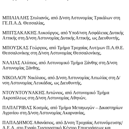
ΜΠΙΛΙΑΛΗΣ Στυλιανός, από Δ/νση Αστυνομίας Τρικάλων στη
ΓΕ.Π.Α.Δ. Θεσσαλίας,
ΜΠΙΤΣΑΚΑΚΗΣ Λυκούργος, από Υποδ/νση Ασφάλειας Δυτικής
Αττικής στη Δ/νση Αστυνομίας Δυτικής Αττικής, ως Διευθυντής,
ΜΠΟΥΣΚΑΣ Γεώργιος, από Τμήμα Τροχαίας Αυτ/μων Π.Α.Θ.Ε.
Θεσσαλονίκης στη Δ/νση Αστυνομίας Θεσσαλονίκης,
ΝΑΛΙΑΣ Αλύπιος, από Αστυνομικό Τμήμα Ξάνθης στη Δ/νση
Αστυνομίας Ξάνθης,
ΝΙΚΟΛΑΟΥ Νικόλαος, από Δ/νση Αστυνομίας Αιτωλίας στη Δ/
νση Αστυνομίας Λευκάδας, ως Διευθυντής,
ΝΤΟΥΝΤΟΥΝΑΚΗΣ Αντώνιος, από Αστυνομικό Τμήμα
Ακροπόλεως στη Δ/νση Αστυνομίας Αθηνών,
ΠΑΠΑΓΡΙΒΑΣ Κοσμάς, από Τμήμα Μεταγωγών – Δικαστηρίων
Αγρινίου στη Δ/νση Αστυνομίας Ακαρνανίας,
ΠΑΠΑΔΗΜΟΣ Αθανάσιος, από Δ/νση Τροχαίας Αστυνόμευσης/
Α.Ε.Α. στο Ενιαίο Συντονιστικό Κέντρο Επιχειρήσεων και