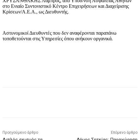
ΧΡΥΣΑΝΘΑΚΗΣ Λάμπρος, από Υποδ/νση Ασφάλειας Αθηνών
στο Ενιαίο Συντονιστικό Κέντρο Επιχειρήσεων και Διαχείρισης
Κρίσεων/Α.Ε.Α., ως Διευθυντής.
Αστυνομικοί Διευθυντές που δεν αναφέρονται παραπάνω
τοποθετούνται στις Υπηρεσίες όπου ανήκουν οργανικά.
Προηγούμενο άρθρο
Επόμενο άρθρο
Διπλός σεισμός τα
Δήμος Σητείας: Παραχώρηση