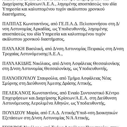
Διαχείρισης Κρίσεων/Α.Ε.Α., ληγομένης αποσπάσεώς του ιδία
Υπηρεσία και καλυπτομένου τυχόν ακάλυπτου χρονικού
διαστήματος,
ΠΑΠΠΑΣ Κωνσταντίνος, από ΓΕ.Π.Α.Δ. Πελοποννήσου στη Δ/
νση Αστυνομίας Αρκαδίας, ως Υποδιευθυντής, ληγομένης
αποσπάσεώς του ιδία Υπηρεσία και καλυπτομένου τυχόν
ακάλυπτου χρονικού διαστήματος,
ΠΑΥΛΑΚΗ Βασιλική, από Δ/νση Αστυνομίας Πειραιώς στη Δ/νση
Τροχαίας Αστυνόμευσης/Α.Ε.Α.,
ΠΑΥΛΑΚΙΔΗΣ Νικόλαος, από Δ/νση Ασφάλειας Θεσσαλονίκης
στη Δ/νση Αστυνομίας Θεσσαλονίκης, ως Υποδιευθυντής,
ΠΑΥΛΟΠΟΥΛΟΥ Σταυρούλα, από Τμήμα Ασφάλειας Νέας
Σμύρνης στη Διεύθυνση Άμεσης Δράσης Αττικής,
ΠΕΛΕΚΑΝΟΣ Κωνσταντίνος, από Ενιαίο Συντονιστικό Κέντρο
Επιχειρήσεων και Διαχείρισης Κρίσεων/Α.Ε.Α. στη Διεύθυνση
Αστυνόμευσης Αερολιμένα Αθηνών, ως Υποδιευθυντής,
ΠΟΥΛΙΖΟΥ Μαρία, από Γ.Α.Δ. Αττικής/Υποδ-νση Διοικητικών
Εξετάσεων στη Δ/νση Αστυνομίας Ν/Α Αττικής,