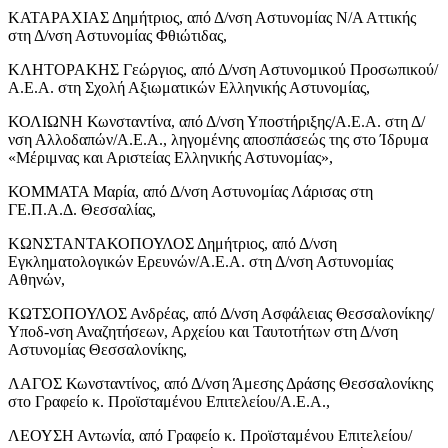
ΚΑΤΑΡΑΧΙΑΣ Δημήτριος, από Δ/νση Αστυνομίας Ν/Α Αττικής
στη Δ/νση Αστυνομίας Φθιώτιδας,
ΚΛΗΤΟΡΑΚΗΣ Γεώργιος, από Δ/νση Αστυνομικού Προσωπικού/
Α.Ε.Α. στη Σχολή Αξιωματικών Ελληνικής Αστυνομίας,
ΚΟΛΙΩΝΗ Κωνσταντίνα, από Δ/νση Υποστήριξης/Α.Ε.Α. στη Δ/
νση Αλλοδαπών/Α.Ε.Α., ληγομένης αποσπάσεώς της στο Ίδρυμα
«Μέριμνας και Αριστείας Ελληνικής Αστυνομίας»,
ΚΟΜΜΑΤΑ Μαρία, από Δ/νση Αστυνομίας Λάρισας στη
ΓΕ.Π.Α.Δ. Θεσσαλίας,
ΚΩΝΣΤΑΝΤΑΚΟΠΟΥΛΟΣ Δημήτριος, από Δ/νση
Εγκληματολογικών Ερευνών/Α.Ε.Α. στη Δ/νση Αστυνομίας
Αθηνών,
ΚΩΤΣΟΠΟΥΛΟΣ Ανδρέας, από Δ/νση Ασφάλειας Θεσσαλονίκης/
Υποδ-νση Αναζητήσεων, Αρχείου και Ταυτοτήτων στη Δ/νση
Αστυνομίας Θεσσαλονίκης,
ΛΑΓΟΣ Κωνσταντίνος, από Δ/νση Άμεσης Δράσης Θεσσαλονίκης
στο Γραφείο κ. Προϊσταμένου Επιτελείου/Α.Ε.Α.,
ΛΕΟΥΣΗ Αντωνία, από Γραφείο κ. Προϊσταμένου Επιτελείου/