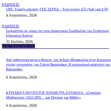
ΕΙΔΗΣΕΙΣ
UBS: Έναρξη κάλυψης ΓΕΚ ΤΕΡΝΑ – Tιμή-στόχος €55 (bull case €70)
4 Αυγούστου, 2026
ΕΙΔΗΣΕΙΣ
Συγκρότηση σε σώμα του νέου Διοικητικού Συμβουλίου του Συνδέσμου
Εξαγωγέων Κρήτης
31 Ιουλίου, 2026
ΤΕΛΕΥΤΑΊΑ ΝΈΑ
Από παθολογικά αίτια ο θάνατος του Ανδρέα Μπρακούλια στον Kουρεμέν
στενός συνεργάτης του Γιάννη Βαρουφάκη. Η συγκινητική ανάρτηση του 
Βαρουφάκη
6 Αυγούστου, 2026
ΚΥΡΙΑΚΗ 9 ΑΥΓΟΥΣΤΟΥ ΙΕΡΑΠΕΤΡΑ-ΣΥΝΑΥΛΙΑ : «Γρηγόρης
Μπιθικώτσης 1922-2005… και Πατέρας και Μύθος»
6 Αυγούστου, 2026