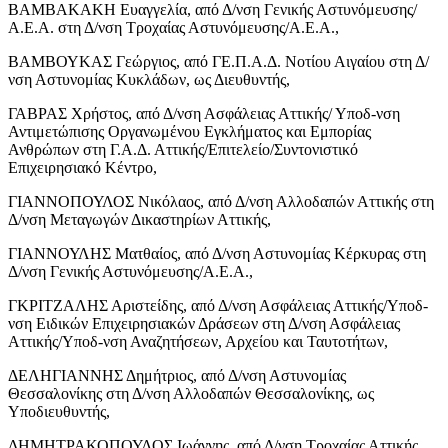
ΒΑΜΒΑΚΑΚΗ Ευαγγελία, από Δ/νση Γενικής Αστυνόμευσης/
Α.Ε.Α. στη Δ/νση Τροχαίας Αστυνόμευσης/Α.Ε.Α.,
ΒΑΜΒΟΥΚΑΣ Γεώργιος, από ΓΕ.Π.Α.Δ. Νοτίου Αιγαίου στη Δ/
νση Αστυνομίας Κυκλάδων, ως Διευθυντής,
ΓΑΒΡΑΣ Χρήστος, από Δ/νση Ασφάλειας Αττικής/ Υποδ-νση
Αντιμετώπισης Οργανωμένου Εγκλήματος και Εμπορίας
Ανθρώπων στη Γ.Α.Δ. Αττικής/Επιτελείο/Συντονιστικό
Επιχειρησιακό Κέντρο,
ΓΙΑΝΝΟΠΟΥΛΟΣ Νικόλαος, από Δ/νση Αλλοδαπών Αττικής στη
Δ/νση Μεταγωγών Δικαστηρίων Αττικής,
ΓΙΑΝΝΟΥΛΗΣ Ματθαίος, από Δ/νση Αστυνομίας Κέρκυρας στη
Δ/νση Γενικής Αστυνόμευσης/Α.Ε.Α.,
ΓΚΡΙΤΖΑΛΗΣ Αριστείδης, από Δ/νση Ασφάλειας Αττικής/Υποδ-
νση Ειδικών Επιχειρησιακών Δράσεων στη Δ/νση Ασφάλειας
Αττικής/Υποδ-νση Αναζητήσεων, Αρχείου και Ταυτοτήτων,
ΔΕΛΗΓΙΑΝΝΗΣ Δημήτριος, από Δ/νση Αστυνομίας
Θεσσαλονίκης στη Δ/νση Αλλοδαπών Θεσσαλονίκης, ως
Υποδιευθυντής,
ΔΗΜΗΤΡΑΚΟΠΟΥΛΟΣ Ιωάννης, από Δ/νση Τροχαίας Αττικής