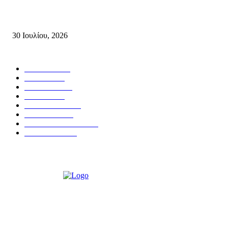
της ΤΕ Λασιθίου του ΚΚΕ και δημοτικού συμβούλου Σητείας με τη Λαϊ
Συσπείρωση...
30 Ιουλίου, 2026
Δημοφιλής Κατηγορίες
ΣΗΤΕΙΑ
3266
ΛΑΣΙΘΙ
633
ΕΙΔΗΣΕΙΣ
438
ΚΡΗΤΗ
401
ΙΕΡΑΠΕΤΡΑ
318
ΑΠΟΨΕΙΣ
276
ΣΥΝΕΝΤΕΥΞΕΙΣ
249
ΠΟΛΙΤΙΚΑ
122