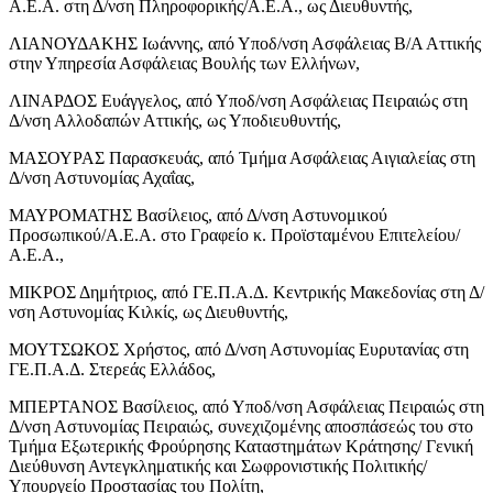
Α.Ε.Α. στη Δ/νση Πληροφορικής/Α.Ε.Α., ως Διευθυντής,
ΛΙΑΝΟΥΔΑΚΗΣ Ιωάννης, από Υποδ/νση Ασφάλειας Β/Α Αττικής
στην Υπηρεσία Ασφάλειας Βουλής των Ελλήνων,
ΛΙΝΑΡΔΟΣ Ευάγγελος, από Υποδ/νση Ασφάλειας Πειραιώς στη
Δ/νση Αλλοδαπών Αττικής, ως Υποδιευθυντής,
ΜΑΣΟΥΡΑΣ Παρασκευάς, από Τμήμα Ασφάλειας Αιγιαλείας στη
Δ/νση Αστυνομίας Αχαΐας,
ΜΑΥΡΟΜΑΤΗΣ Βασίλειος, από Δ/νση Αστυνομικού
Προσωπικού/Α.Ε.Α. στο Γραφείο κ. Προϊσταμένου Επιτελείου/
Α.Ε.Α.,
ΜΙΚΡΟΣ Δημήτριος, από ΓΕ.Π.Α.Δ. Κεντρικής Μακεδονίας στη Δ/
νση Αστυνομίας Κιλκίς, ως Διευθυντής,
ΜΟΥΤΣΩΚΟΣ Χρήστος, από Δ/νση Αστυνομίας Ευρυτανίας στη
ΓΕ.Π.Α.Δ. Στερεάς Ελλάδος,
ΜΠΕΡΤΑΝΟΣ Βασίλειος, από Υποδ/νση Ασφάλειας Πειραιώς στη
Δ/νση Αστυνομίας Πειραιώς, συνεχιζομένης αποσπάσεώς του στο
Τμήμα Εξωτερικής Φρούρησης Καταστημάτων Κράτησης/ Γενική
Διεύθυνση Αντεγκληματικής και Σωφρονιστικής Πολιτικής/
Υπουργείο Προστασίας του Πολίτη,