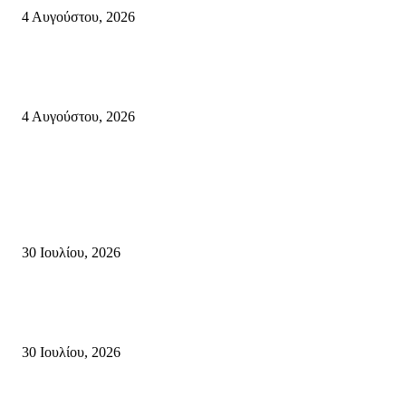
4 Αυγούστου, 2026
55χρονος ημεδαπός ανασύρθηκε χωρίς τις αισθήσεις του, από τη θαλάσσ
περιοχή «ΠΛΑΚΟΠΟΥΛΕΣ» Παλαίκαστρου του Δήμου Σητείας.
4 Αυγούστου, 2026
Κρήτη
Τη βαθιά οδύνη του Ελληνικού Κοινοβουλίου για την απώλεια δύο
πυροσβεστών που έχασαν τη ζωή τους εν ώρα καθήκοντος, επιχειρώντας 
καταστροφική πυρκαγιά στην...
30 Ιουλίου, 2026
Δήλωση Κατερίνας Σπυριδάκη – Βουλευτή Λασιθίου του ΠΑΣΟΚ για τις
Πυρκαγιές στην Κρήτη
30 Ιουλίου, 2026
Δήλωση του Σίμου Συμεωνίδη, μέλους της ΕΠ Κρήτης του ΚΚΕ, γραμμ