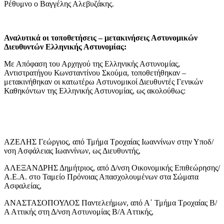
Ρέθυμνο ο Βαγγέλης Αλεβυζάκης.
Αναλυτικά οι τοποθετήσεις – μετακινήσεις Αστυνομικών
Διευθυντών Ελληνικής Αστυνομίας:
Με Απόφαση του Αρχηγού της Ελληνικής Αστυνομίας,
Αντιστρατήγου Κωνσταντίνου Σκούμα, τοποθετήθηκαν –
μετακινήθηκαν οι κατωτέρω Αστυνομικοί Διευθυντές Γενικών
Καθηκόντων της Ελληνικής Αστυνομίας, ως ακολούθως:
ΑΖΕΛΗΣ Γεώργιος, από Τμήμα Τροχαίας Ιωαννίνων στην Υποδ/
νση Ασφάλειας Ιωαννίνων, ως Διευθυντής,
ΑΛΕΞΑΝΔΡΗΣ Δημήτριος, από Δ/νση Οικονομικής Επιθεώρησης/
Α.Ε.Α. στο Ταμείο Πρόνοιας Απασχολουμένων στα Σώματα
Ασφαλείας,
ΑΝΑΣΤΑΣΟΠΟΥΛΟΣ Παντελεήμων, από Α΄ Τμήμα Τροχαίας Β/
Α Αττικής στη Δ/νση Αστυνομίας Β/Α Αττικής,