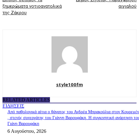
ξημερώματα νοτιοανατολικά
αιγιαλού
της Ζάκρου
style100fm
RELATED ARTICLES
ΕΙΔΗΣΕΙΣ
Από παθολογικά αίτια ο θάνατος του Ανδρέα Μπρακούλια στον Kουρεμέ
, στενός συνεργάτης του Γιάννη Βαρουφάκη. Η συγκινητική ανάρτηση το
Γιάνη Βαρουφάκη
6 Αυγούστου, 2026