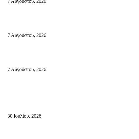
7 Αυγούστου, 2026
Δέκα επτά χρόνια “Στειακά Δρώμενα”: Ο Μανώλης Μιαουδάκης για τον ν
κύκλο παραστάσεων (Δευτέρα μέχρι Πέμπτη) μιλά στον STYLE100
7 Αυγούστου, 2026
Κυριακή 9 Αυγούστου 2026: Πανελλαδική ημέρα δράσης σε νησιά, βουνά
πόλεις ενάντια στη γενοκτονία στην Παλαιστίνη.
7 Αυγούστου, 2026
Κρήτη
Τη βαθιά οδύνη του Ελληνικού Κοινοβουλίου για την απώλεια δύο
πυροσβεστών που έχασαν τη ζωή τους εν ώρα καθήκοντος, επιχειρώντας 
καταστροφική πυρκαγιά στην...
30 Ιουλίου, 2026
Δήλωση Κατερίνας Σπυριδάκη – Βουλευτή Λασιθίου του ΠΑΣΟΚ για τις