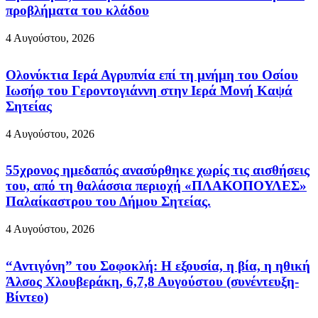
προβλήματα του κλάδου
4 Αυγούστου, 2026
Ολονύκτια Ιερά Αγρυπνία επί τη μνήμη του Οσίου
Ιωσήφ του Γεροντογιάννη στην Ιερά Μονή Καψά
Σητείας
4 Αυγούστου, 2026
55χρονος ημεδαπός ανασύρθηκε χωρίς τις αισθήσεις
του, από τη θαλάσσια περιοχή «ΠΛΑΚΟΠΟΥΛΕΣ»
Παλαίκαστρου του Δήμου Σητείας.
4 Αυγούστου, 2026
“Αντιγόνη” του Σοφοκλή: Η εξουσία, η βία, η ηθική
Άλσος Χλουβεράκη, 6,7,8 Αυγούστου (συνέντευξη-
Βίντεο)