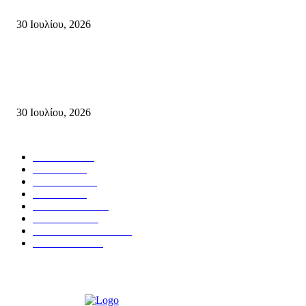
Πυρκαγιές στην Κρήτη
30 Ιουλίου, 2026
Δήλωση του Σίμου Συμεωνίδη, μέλους της ΕΠ Κρήτης του ΚΚΕ, γραμμ
της ΤΕ Λασιθίου του ΚΚΕ και δημοτικού συμβούλου Σητείας με τη Λαϊ
Συσπείρωση...
30 Ιουλίου, 2026
Δημοφιλής Κατηγορίες
ΣΗΤΕΙΑ
3271
ΛΑΣΙΘΙ
635
ΕΙΔΗΣΕΙΣ
438
ΚΡΗΤΗ
401
ΙΕΡΑΠΕΤΡΑ
318
ΑΠΟΨΕΙΣ
276
ΣΥΝΕΝΤΕΥΞΕΙΣ
250
ΠΟΛΙΤΙΚΑ
122