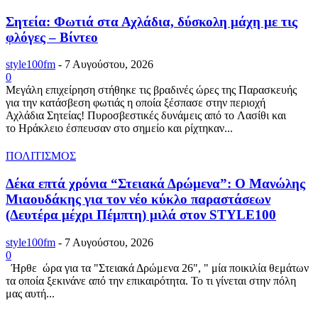
Σητεία: Φωτιά στα Αχλάδια, δύσκολη μάχη με τις
φλόγες – Βίντεο
style100fm
-
7 Αυγούστου, 2026
0
Μεγάλη επιχείρηση στήθηκε τις βραδινές ώρες της Παρασκευής
για την κατάσβεση φωτιάς η οποία ξέσπασε στην περιοχή
Αχλάδια Σητείας! Πυροσβεστικές δυνάμεις από το Λασίθι και
το Ηράκλειο έσπευσαν στο σημείο και ρίχτηκαν...
ΠΟΛΙΤΙΣΜΟΣ
Δέκα επτά χρόνια “Στειακά Δρώμενα”: Ο Μανώλης
Μιαουδάκης για τον νέο κύκλο παραστάσεων
(Δευτέρα μέχρι Πέμπτη) μιλά στον STYLE100
style100fm
-
7 Αυγούστου, 2026
0
Ήρθε ώρα για τα "Στειακά Δρώμενα 26", " μία ποικιλία θεμάτων
τα οποία ξεκινάνε από την επικαιρότητα. Το τι γίνεται στην πόλη
μας αυτή...