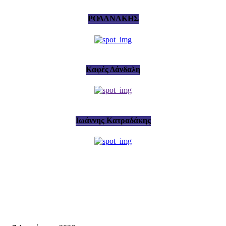
ΡΟΔΑΝΑΚΗΣ
Καφές Δάνδαλη
Ιωάννης Κατραδάκης
Σητεία
Σητεία: Φωτιά στα Αχλάδια, δύσκολη μάχη με τις φλόγες – Βίντεο