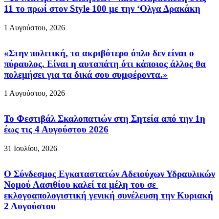
11 το πρωί στον Style 100 με την ‘Ολγα Δρακάκη
1 Αυγούστου, 2026
«Στην πολιτική, το ακριβότερο όπλο δεν είναι ο
πύραυλος. Είναι η αυταπάτη ότι κάποιος άλλος θα
πολεμήσει για τα δικά σου συμφέροντα.»
1 Αυγούστου, 2026
Το Φεστιβάλ Σκαλοπατιών στη Σητεία από την 1η
έως τις 4 Αυγούστου 2026
31 Ιουλίου, 2026
Ο Σύνδεσμος Εγκαταστατών Αδειούχων Υδραυλικών
Νομού Λασιθίου καλεί τα μέλη του σε
εκλογοαπολογιστική γενική συνέλευση την Κυριακή
2 Αυγούστου