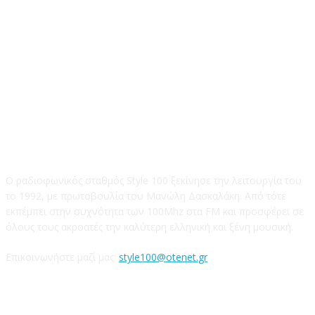
STYLE 100FM
Ο ραδιοφωνικός σταθμός Style 100 ξεκίνησε την λειτουργία του
το 1992, με πρωτοβουλία του Μανώλη Δασκαλάκη. Από τότε
εκπέμπει στην συχνότητα των 100Mhz στα FM και προσφέρει σε
όλους τους ακροατές την καλύτερη ελληνική και ξένη μουσική.
Επικοινωνήστε μαζί μας:
style100@otenet.gr
Ακολουθήστε μας