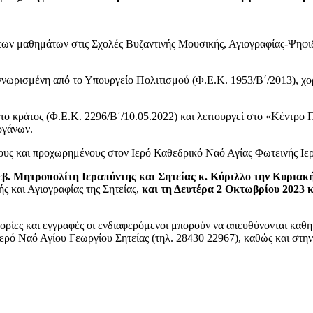
 των μαθημάτων στις Σχολές Βυζαντινής Μουσικής, Αγιογραφίας-Ψηφι
γνωρισμένη από το Υπουργείο Πολιτισμού (Φ.Ε.Κ. 1953/Β΄/2013), χορ
ο κράτος (Φ.Ε.Κ. 2296/Β΄/10.05.2022) και λειτουργεί στο «Κέντρο 
ργάνων.
ους και προχωρημένους στον Ιερό Καθεδρικό Ναό Αγίας Φωτεινής Ιερ
Σεβ. Μητροπολίτη Ιεραπύντης και Σητείας κ. Κύριλλο την Κυριακή
ς και Αγιογραφίας της Σητείας,
και τη Δευτέρα 2 Οκτωβρίου 2023
κ
ορίες και εγγραφές οι ενδιαφερόμενοι μπορούν να απευθύνονται καθη
Ιερό Ναό Αγίου Γεωργίου Σητείας (τηλ. 28430 22967), καθώς και στη