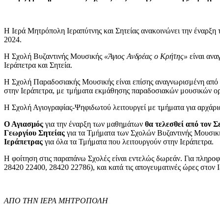
Η Ιερά Μητρόπολη Ιεραπύτνης και Σητείας ανακοινώνει την έναρξη
2024.
Η Σχολή Βυζαντινής Μουσικής
«Άγιος Ανδρέας ο Κρήτης»
είναι ανα
Ιεράπετρα και Σητεία.
Η Σχολή Παραδοσιακής Μουσικής είναι επίσης αναγνωρισμένη από τ
στην Ιεράπετρα, με τμήματα εκμάθησης παραδοσιακών μουσικών ο
Η Σχολή Αγιογραφίας-Ψηφιδωτού λειτουργεί με τμήματα για αρχάρι
Ο Αγιασμός
για την έναρξη των μαθημάτων
θα τελεσθεί από τον 
Γεωργίου Σητείας
για τα Τμήματα των Σχολών Βυζαντινής Μουσική
Ιεράπετρας
για όλα τα Τμήματα που λειτουργούν στην Ιεράπετρα.
Η φοίτηση στις παραπάνω Σχολές είναι εντελώς δωρεάν. Για πληροφ
28420 22400, 28420 22786), και κατά τις απογευματινές ώρες στον 
ΑΠΟ ΤΗΝ ΙΕΡΑ ΜΗΤΡΟΠΟΛΗ