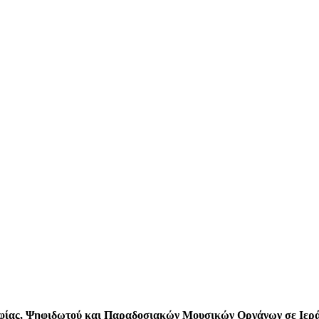
αφίας, Ψηφιδωτού και Παραδοσιακών Μουσικών Οργάνων σε Ιερά