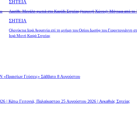
ΣΗΤΕΙΑ
τω
Λασίθι: Μεγάλη φωτιά στο Καρύδι Σητείας (περιοχή Χώνος)- Μήνυμα από το
ΣΗΤΕΙΑ
Ολονύκτια Ιερά Αγρυπνία επί τη μνήμη του Οσίου Ιωσήφ του Γεροντογιάννη σ
Ιερά Μονή Καψά Σητείας
ραισίων Γεύσεις» Σάββατο 8 Αυγούστου
 | Κάτω Γειτονιά, Παλαίκαστρο 25 Αυγούστου 2026 | Αγκαθιάς Σητείας