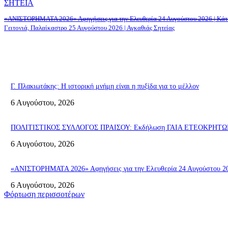
ΣΗΤΕΙΑ
«ΑΝΙΣΤΟΡΗΜΑΤΑ 2026» Αφηγήσεις για την Ελευθερία 24 Αυγούστου 2026 | Κά
Γειτονιά, Παλαίκαστρο 25 Αυγούστου 2026 | Αγκαθιάς Σητείας
Γ. Πλακιωτάκης: Η ιστορική μνήμη είναι η πυξίδα για το μέλλον
6 Αυγούστου, 2026
ΠΟΛΙΤΙΣΤΙΚΟΣ ΣΥΛΛΟΓΟΣ ΠΡΑΙΣΟΥ: Εκδήλωση ΓΑΙΑ ΕΤΕΟΚΡΗΤΩΝ «Π
6 Αυγούστου, 2026
«ΑΝΙΣΤΟΡΗΜΑΤΑ 2026» Αφηγήσεις για την Ελευθερία 24 Αυγούστου 2026
6 Αυγούστου, 2026
Φόρτωση περισσοτέρων