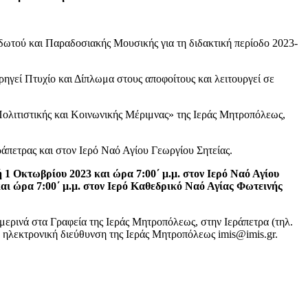
δωτού και Παραδοσιακής Μουσικής για τη διδακτική περίοδο 2023-
ηγεί Πτυχίο και Δίπλωμα στους αποφοίτους και λειτουργεί σε
Πολιτιστικής και Κοινωνικής Μέριμνας» της Ιεράς Μητροπόλεως,
άπετρας και στον Ιερό Ναό Αγίου Γεωργίου Σητείας.
 1 Οκτωβρίου 2023 και ώρα 7:00΄ μ.μ. στον Ιερό Ναό Αγίου
αι ώρα 7:00΄ μ.μ. στον Ιερό Καθεδρικό Ναό Αγίας Φωτεινής
μερινά στα Γραφεία της Ιεράς Μητροπόλεως, στην Ιεράπετρα (τηλ.
ν ηλεκτρονική διεύθυνση της Ιεράς Μητροπόλεως imis@imis.gr.