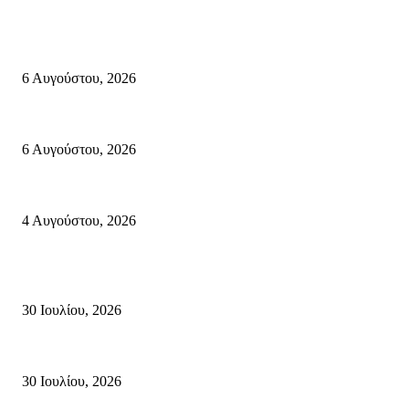
Σητεία
«ΑΝΙΣΤΟΡΗΜΑΤΑ 2026» Αφηγήσεις για την Ελευθερία 24 Αυγούστου 2026
6 Αυγούστου, 2026
Λασίθι: Μεγάλη φωτιά στο Καρύδι Σητείας (περιοχή Χώνος)- Μήνυμα απ
6 Αυγούστου, 2026
Ολονύκτια Ιερά Αγρυπνία επί τη μνήμη του Οσίου Ιωσήφ του Γεροντογιά
4 Αυγούστου, 2026
Κρήτη
Τη βαθιά οδύνη του Ελληνικού Κοινοβουλίου για την απώλεια δύο πυροσβ
30 Ιουλίου, 2026
Δήλωση Κατερίνας Σπυριδάκη – Βουλευτή Λασιθίου του ΠΑΣΟΚ για τις
30 Ιουλίου, 2026