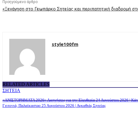
Προηγούμενο άρθρο
«Ξενάγηση στο Γεωπάρκο Σητείας και περιπατητική διαδρομή στ
style100fm
RELATED ARTICLES
ΣΗΤΕΙΑ
«ΑΝΙΣΤΟΡΗΜΑΤΑ 2026» Αφηγήσεις για την Ελευθερία 24 Αυγούστου 2026 | Κά
Γειτονιά, Παλαίκαστρο 25 Αυγούστου 2026 | Αγκαθιάς Σητείας