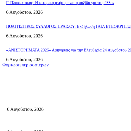
Γ. Πλακιωτάκης: Η ιστορική μνήμη είναι η πυξίδα για το μέλλον
6 Αυγούστου, 2026
ΠΟΛΙΤΙΣΤΙΚΟΣ ΣΥΛΛΟΓΟΣ ΠΡΑΙΣΟΥ: Εκδήλωση ΓΑΙΑ ΕΤΕΟΚΡΗΤΩΝ «Π
6 Αυγούστου, 2026
«ΑΝΙΣΤΟΡΗΜΑΤΑ 2026» Αφηγήσεις για την Ελευθερία 24 Αυγούστου 2026
6 Αυγούστου, 2026
Φόρτωση περισσοτέρων
Σητεία
«ΑΝΙΣΤΟΡΗΜΑΤΑ 2026» Αφηγήσεις για την Ελευθερία 24 Αυγούστου 2026
6 Αυγούστου, 2026
Λασίθι: Μεγάλη φωτιά στο Καρύδι Σητείας (περιοχή Χώνος)- Μήνυμα απ