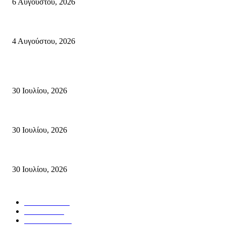
6 Αυγούστου, 2026
Ολονύκτια Ιερά Αγρυπνία επί τη μνήμη του Οσίου Ιωσήφ του Γεροντογιά
4 Αυγούστου, 2026
Κρήτη
Τη βαθιά οδύνη του Ελληνικού Κοινοβουλίου για την απώλεια δύο πυροσβ
30 Ιουλίου, 2026
Δήλωση Κατερίνας Σπυριδάκη – Βουλευτή Λασιθίου του ΠΑΣΟΚ για τις
30 Ιουλίου, 2026
Δήλωση του Σίμου Συμεωνίδη, μέλους της ΕΠ Κρήτης του ΚΚΕ, γραμματ
30 Ιουλίου, 2026
Δημοφιλής Κατηγορίες
ΣΗΤΕΙΑ
3267
ΛΑΣΙΘΙ
635
ΕΙΔΗΣΕΙΣ
438