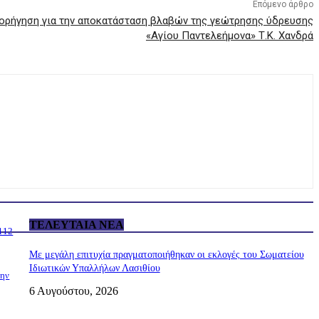
Επόμενο άρθρο
χορήγηση για την αποκατάσταση βλαβών της γεώτρησης ύδρευσης
«Αγίου Παντελεήμονα» Τ.Κ. Χανδρά
ΤΕΛΕΥΤΑΊΑ ΝΈΑ
 112
Με μεγάλη επιτυχία πραγματοποιήθηκαν οι εκλογές του Σωματείου
Ιδιωτικών Υπαλλήλων Λασιθίου
την
6 Αυγούστου, 2026