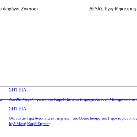
ο Φαράγγι Ζάκρου»
ΔΕΥΑΣ: Εγκρίθηκε επι
ΣΗΤΕΙΑ
τω
Λασίθι: Μεγάλη φωτιά στο Καρύδι Σητείας (περιοχή Χώνος)- Μήνυμα από το
ΣΗΤΕΙΑ
Ολονύκτια Ιερά Αγρυπνία επί τη μνήμη του Οσίου Ιωσήφ του Γεροντογιάννη σ
Ιερά Μονή Καψά Σητείας