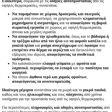
Ειδικότερα
, σύμφωνα με τις
οδηγίες αυτοπροστασίας
από τις
υψηλές θερμοκρασίες, συνιστάται:
Να παραμένουν σε χώρους δροσερούς και σκιερούς
μακριά από συνωστισμό, να χρησιμοποιούν
κλιματιστικά
μηχανήματα ή ανεμιστήρες
και να
αποφεύγουν τη βαριά
σωματική εργασία
σε χώρους με υψηλή θερμοκρασία,
άπνοια και μεγάλη υγρασία.
Να αποφεύγουν την ηλιοθεραπεία
, όπως και το
βάδισμα ή
το τρέξιμο κάτω από τον ήλιο
και
να φορούν καπέλο
και
γυαλιά ηλίου
και
ρούχα ανοιχτόχρωμα
από
ύφασμα
που
επιτρέπει στο δέρμα να αερίζεται
και διευκολύνει την
εξάτμιση του ιδρώτα,
αποφεύγοντας τα συνθετικά
υφάσματα.
Να καταναλώνουν
ελαφρά γεύματα
με
φρούτα και
λαχανικά
,
περιορίζοντας τα λιπαρά
και την
ποσότητα του
φαγητού
.
Να πίνουν
άφθονο νερό και χυμούς φρούτων
,
αποφεύγοντας τα οινοπνευματώδη
.
Ιδιαίτερη μέριμνα
συνιστάται για τα μωρά και τα
μικρά παιδιά
,
καθώς και τους
ηλικιωμένους
και τους
πάσχοντες
από χρόνια
νοσήματα για την προστασία τους από τις υψηλές θερμοκρασίες
Για περισσότερες
πληροφορίες και οδηγίες αυτοπροστασίας
από
τις υψηλές θερμοκρασίες, οι πολίτες μπορούν να επισκεφθούν την