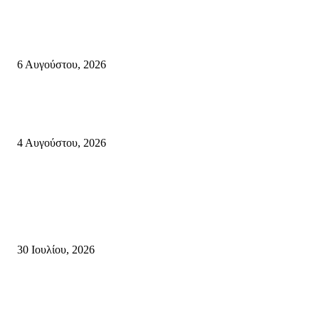
Λασίθι: Μεγάλη φωτιά στο Καρύδι Σητείας (περιοχή Χώνος)- Μήνυμα απ
112
6 Αυγούστου, 2026
Ολονύκτια Ιερά Αγρυπνία επί τη μνήμη του Οσίου Ιωσήφ του Γεροντογιά
στην Ιερά Μονή Καψά Σητείας
4 Αυγούστου, 2026
Κρήτη
Τη βαθιά οδύνη του Ελληνικού Κοινοβουλίου για την απώλεια δύο
πυροσβεστών που έχασαν τη ζωή τους εν ώρα καθήκοντος, επιχειρώντας 
καταστροφική πυρκαγιά στην...
30 Ιουλίου, 2026
Δήλωση Κατερίνας Σπυριδάκη – Βουλευτή Λασιθίου του ΠΑΣΟΚ για τις
Πυρκαγιές στην Κρήτη