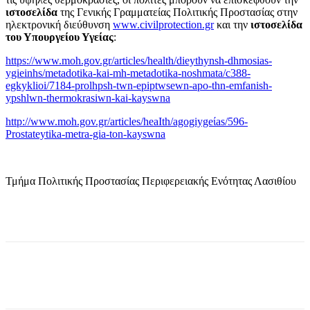
ιστοσελίδα
της Γενικής Γραμματείας Πολιτικής Προστασίας στην
ηλεκτρονική διεύθυνση
www.civilprotection.gr
και την
ιστοσελίδα
του Υπουργείου Υγείας
:
https://www.moh.gov.gr/articles/health/dieythynsh-dhmosias-
ygieinhs/metadotika-kai-mh-metadotika-noshmata/c388-
egkyklioi/7184-prolhpsh-twn-epiptwsewn-apo-thn-emfanish-
ypshlwn-thermokrasiwn-kai-kayswna
http://www.moh.gov.gr/articles/heaIth/agogiygeίas/596-
Ρrostateytika-metra-gia-ton-kayswna
Τμήμα Πολιτικής Προστασίας Περιφερειακής Ενότητας Λασιθίου