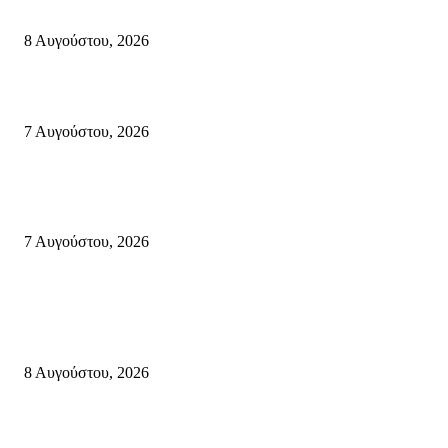
πυροσβεστικές δυνάμεις που κατάφεραν να θέσουν υπό έλεγχο τη φωτιά
8 Αυγούστου, 2026
Σητεία: Φωτιά στα Αχλάδια, δύσκολη μάχη με τις φλόγες – Βίντεο
7 Αυγούστου, 2026
Δέκα επτά χρόνια “Στειακά Δρώμενα”: Ο Μανώλης Μιαουδάκης για τον ν
κύκλο παραστάσεων (Δευτέρα μέχρι Πέμπτη) μιλά στον STYLE100
7 Αυγούστου, 2026
Κρήτη
Πολύ Υψηλός Κίνδυνος Πυρκαγιάς για αύριο Κυριακή 9 Αυγούστου 2026
όλη την Κρήτη
8 Αυγούστου, 2026
Τη βαθιά οδύνη του Ελληνικού Κοινοβουλίου για την απώλεια δύο