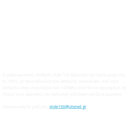
STYLE 100FM
Ο ραδιοφωνικός σταθμός Style 100 ξεκίνησε την λειτουργία του
το 1992, με πρωτοβουλία του Μανώλη Δασκαλάκη. Από τότε
εκπέμπει στην συχνότητα των 100Mhz στα FM και προσφέρει σε
όλους τους ακροατές την καλύτερη ελληνική και ξένη μουσική.
Επικοινωνήστε μαζί μας:
style100@otenet.gr
Ακολουθήστε μας