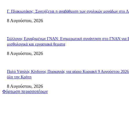
Γ. Πλακιωτάκης: Συνεχίζεται η αναβάθμιση των σχολικών μονάδων στο Λ
8 Αυγούστου, 2026
Σύλλογος Εργαζομένων ΓΝΑΝ: Ενημερωτική συνάντηση στο ΓΝΑΝ για 
μισθολογικά και εργασιακά θεματα
8 Αυγούστου, 2026
Πολύ Υψηλός Κίνδυνος Πυρκαγιάς για αύριο Κυριακή 9 Αυγούστου 2026
όλη την Κρήτη
8 Αυγούστου, 2026
Φόρτωση περισσοτέρων
Σητεία
Μάχη με τις φλόγες στα Αχλάδια – Υπεράνθρωπες προσπάθειες από τις