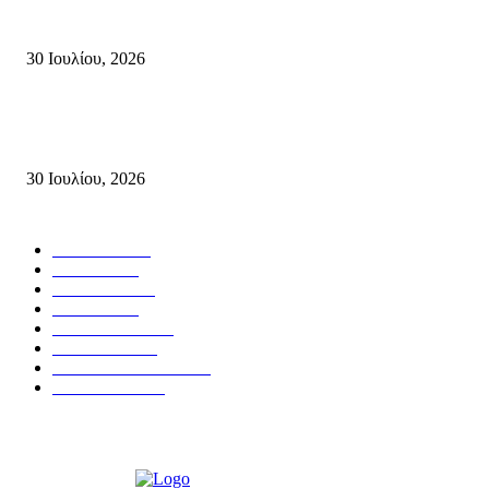
πυροσβεστών που έχασαν τη ζωή τους εν ώρα καθήκοντος, επιχειρώντας 
καταστροφική πυρκαγιά στην...
30 Ιουλίου, 2026
Δήλωση Κατερίνας Σπυριδάκη – Βουλευτή Λασιθίου του ΠΑΣΟΚ για τις
Πυρκαγιές στην Κρήτη
30 Ιουλίου, 2026
Δημοφιλής Κατηγορίες
ΣΗΤΕΙΑ
3272
ΛΑΣΙΘΙ
638
ΕΙΔΗΣΕΙΣ
438
ΚΡΗΤΗ
402
ΙΕΡΑΠΕΤΡΑ
318
ΑΠΟΨΕΙΣ
276
ΣΥΝΕΝΤΕΥΞΕΙΣ
250
ΠΟΛΙΤΙΚΑ
122