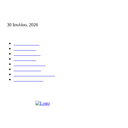
Δήλωση Κατερίνας Σπυριδάκη – Βουλευτή Λασιθίου του ΠΑΣΟΚ για τις
Πυρκαγιές στην Κρήτη
30 Ιουλίου, 2026
Δημοφιλής Κατηγορίες
ΣΗΤΕΙΑ
3272
ΛΑΣΙΘΙ
638
ΕΙΔΗΣΕΙΣ
438
ΚΡΗΤΗ
402
ΙΕΡΑΠΕΤΡΑ
318
ΑΠΟΨΕΙΣ
276
ΣΥΝΕΝΤΕΥΞΕΙΣ
250
ΠΟΛΙΤΙΚΑ
122