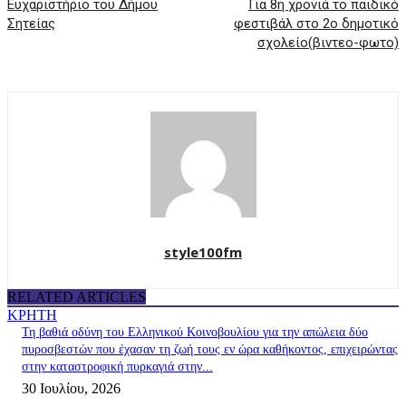
Ευχαριστήριο του Δήμου
Για 8η χρονιά το παιδικό
Σητείας
φεστιβάλ στο 2ο δημοτικό
σχολείο(βιντεο-φωτο)
style100fm
RELATED ARTICLES
ΚΡΗΤΗ
Τη βαθιά οδύνη του Ελληνικού Κοινοβουλίου για την απώλεια δύο
πυροσβεστών που έχασαν τη ζωή τους εν ώρα καθήκοντος, επιχειρώντας
στην καταστροφική πυρκαγιά στην...
30 Ιουλίου, 2026