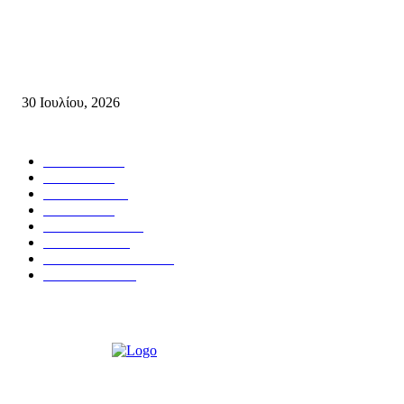
Δήλωση του Σίμου Συμεωνίδη, μέλους της ΕΠ Κρήτης του ΚΚΕ, γραμμ
της ΤΕ Λασιθίου του ΚΚΕ και δημοτικού συμβούλου Σητείας με τη Λαϊ
Συσπείρωση...
30 Ιουλίου, 2026
Δημοφιλής Κατηγορίες
ΣΗΤΕΙΑ
3267
ΛΑΣΙΘΙ
635
ΕΙΔΗΣΕΙΣ
438
ΚΡΗΤΗ
401
ΙΕΡΑΠΕΤΡΑ
318
ΑΠΟΨΕΙΣ
276
ΣΥΝΕΝΤΕΥΞΕΙΣ
249
ΠΟΛΙΤΙΚΑ
122