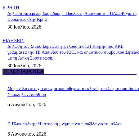
ΚΡΗΤΗ
Δήλωση Κατερίνας Σπυριδάκη – Βουλευτή Λασιθίου του ΠΑΣΟΚ για τις
Πυρκαγιές στην Κρήτη
30 Ιουλίου, 2026
ΕΙΔΗΣΕΙΣ
Δήλωση του Σίμου Συμεωνίδη, μέλους της ΕΠ Κρήτης του ΚΚΕ,
γραμματέα της ΤΕ Λασιθίου του ΚΚΕ και δημοτικού συμβούλου Σητείας
με τη Λαϊκή Συσπείρωση...
30 Ιουλίου, 2026
ΤΕΛΕΥΤΑΊΑ ΝΈΑ
Με μεγάλη επιτυχία πραγματοποιήθηκαν οι εκλογές του Σωματείου Ιδιωτ
Υπαλλήλων Λασιθίου
6 Αυγούστου, 2026
Γ. Πλακιωτάκης: Η ιστορική μνήμη είναι η πυξίδα για το μέλλον
6 Αυγούστου, 2026