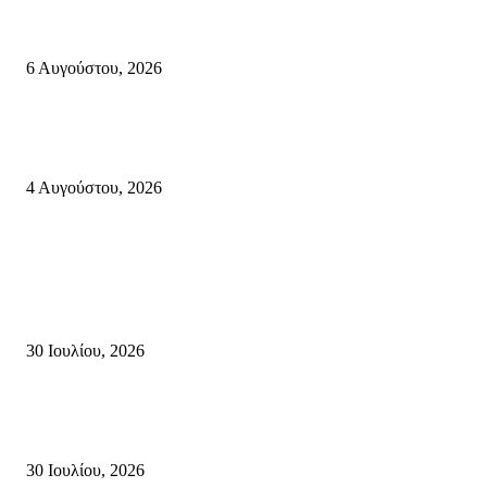
Λασίθι: Μεγάλη φωτιά στο Καρύδι Σητείας (περιοχή Χώνος)- Μήνυμα απ
112
6 Αυγούστου, 2026
Ολονύκτια Ιερά Αγρυπνία επί τη μνήμη του Οσίου Ιωσήφ του Γεροντογιά
στην Ιερά Μονή Καψά Σητείας
4 Αυγούστου, 2026
Κρήτη
Τη βαθιά οδύνη του Ελληνικού Κοινοβουλίου για την απώλεια δύο
πυροσβεστών που έχασαν τη ζωή τους εν ώρα καθήκοντος, επιχειρώντας 
καταστροφική πυρκαγιά στην...
30 Ιουλίου, 2026
Δήλωση Κατερίνας Σπυριδάκη – Βουλευτή Λασιθίου του ΠΑΣΟΚ για τις
Πυρκαγιές στην Κρήτη
30 Ιουλίου, 2026