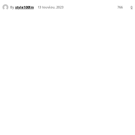
By
style100fm
13 Ιουνίου, 2023
766
0