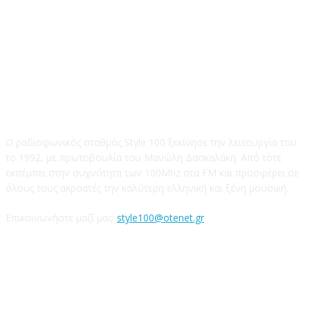
STYLE 100FM
Ο ραδιοφωνικός σταθμός Style 100 ξεκίνησε την λειτουργία του
το 1992, με πρωτοβουλία του Μανώλη Δασκαλάκη. Από τότε
εκπέμπει στην συχνότητα των 100Mhz στα FM και προσφέρει σε
όλους τους ακροατές την καλύτερη ελληνική και ξένη μουσική.
Επικοινωνήστε μαζί μας:
style100@otenet.gr
Ακολουθήστε μας