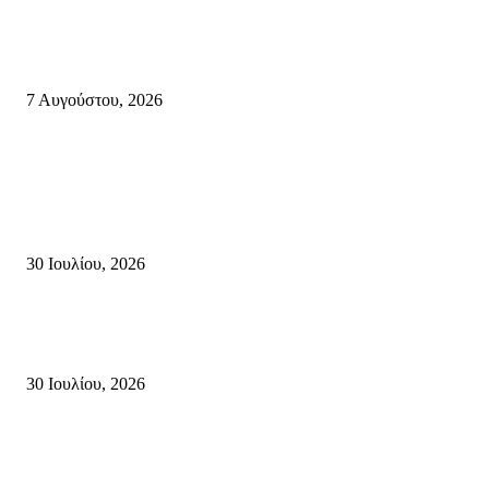
Κυριακή 9 Αυγούστου 2026: Πανελλαδική ημέρα δράσης σε νησιά, βουνά
πόλεις ενάντια στη γενοκτονία στην Παλαιστίνη.
7 Αυγούστου, 2026
Κρήτη
Τη βαθιά οδύνη του Ελληνικού Κοινοβουλίου για την απώλεια δύο
πυροσβεστών που έχασαν τη ζωή τους εν ώρα καθήκοντος, επιχειρώντας 
καταστροφική πυρκαγιά στην...
30 Ιουλίου, 2026
Δήλωση Κατερίνας Σπυριδάκη – Βουλευτή Λασιθίου του ΠΑΣΟΚ για τις
Πυρκαγιές στην Κρήτη
30 Ιουλίου, 2026
Δήλωση του Σίμου Συμεωνίδη, μέλους της ΕΠ Κρήτης του ΚΚΕ, γραμμ
της ΤΕ Λασιθίου του ΚΚΕ και δημοτικού συμβούλου Σητείας με τη Λαϊ