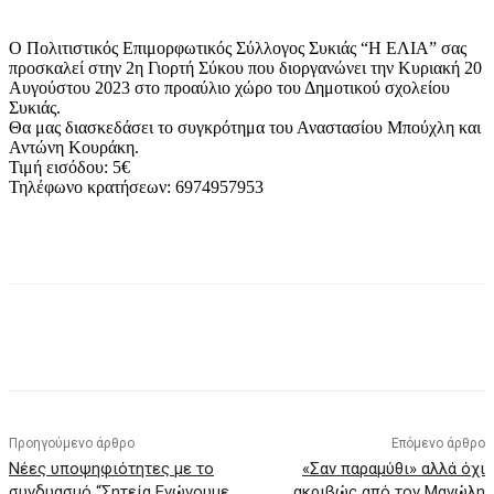
Ο Πολιτιστικός Επιμορφωτικός Σύλλογος Συκιάς “Η ΕΛΙΑ” σας
προσκαλεί στην 2η Γιορτή Σύκου που διοργανώνει την Κυριακή 20
Αυγούστου 2023 στο προαύλιο χώρο του Δημοτικού σχολείου
Συκιάς.
Θα μας διασκεδάσει το συγκρότημα του Αναστασίου Μπούχλη και
Αντώνη Κουράκη.
Τιμή εισόδου: 5€
Τηλέφωνο κρατήσεων: 6974957953
Προηγούμενο άρθρο
Επόμενο άρθρο
Νέες υποψηφιότητες με το
«Σαν παραμύθι» αλλά όχι
συνδυασμό “Σητεία Ενώνουμε
ακριβώς από τον Μανώλη