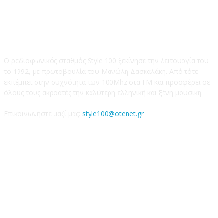
STYLE 100FM
Ο ραδιοφωνικός σταθμός Style 100 ξεκίνησε την λειτουργία του
το 1992, με πρωτοβουλία του Μανώλη Δασκαλάκη. Από τότε
εκπέμπει στην συχνότητα των 100Mhz στα FM και προσφέρει σε
όλους τους ακροατές την καλύτερη ελληνική και ξένη μουσική.
Επικοινωνήστε μαζί μας:
style100@otenet.gr
Ακολουθήστε μας