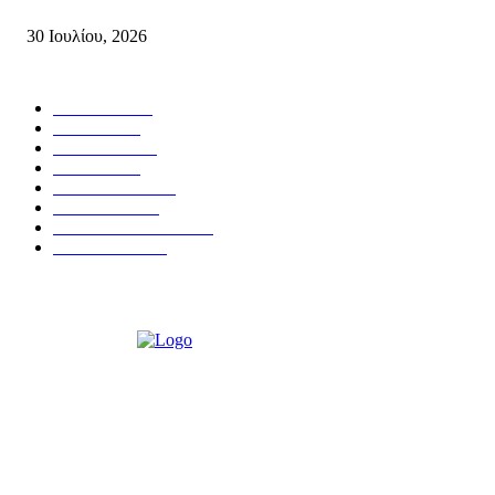
Συσπείρωση...
30 Ιουλίου, 2026
Δημοφιλής Κατηγορίες
ΣΗΤΕΙΑ
3271
ΛΑΣΙΘΙ
636
ΕΙΔΗΣΕΙΣ
438
ΚΡΗΤΗ
401
ΙΕΡΑΠΕΤΡΑ
318
ΑΠΟΨΕΙΣ
276
ΣΥΝΕΝΤΕΥΞΕΙΣ
250
ΠΟΛΙΤΙΚΑ
122