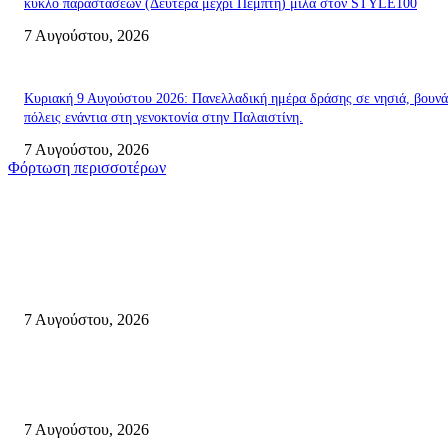
κύκλο παραστάσεων (Δευτέρα μέχρι Πέμπτη) μιλά στον STYLE100
7 Αυγούστου, 2026
Κυριακή 9 Αυγούστου 2026: Πανελλαδική ημέρα δράσης σε νησιά, βουνά
πόλεις ενάντια στη γενοκτονία στην Παλαιστίνη.
7 Αυγούστου, 2026
Φόρτωση περισσοτέρων
Σητεία
Σητεία: Φωτιά στα Αχλάδια, δύσκολη μάχη με τις φλόγες – Βίντεο
7 Αυγούστου, 2026
Δέκα επτά χρόνια “Στειακά Δρώμενα”: Ο Μανώλης Μιαουδάκης για τον ν
κύκλο παραστάσεων (Δευτέρα μέχρι Πέμπτη) μιλά στον STYLE100
7 Αυγούστου, 2026