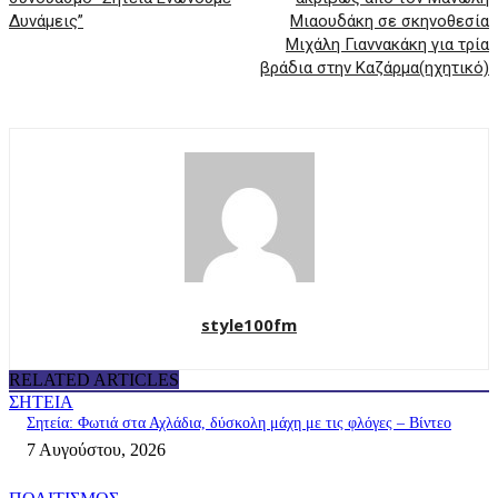
Δυνάμεις”
Μιαουδάκη σε σκηνοθεσία
Μιχάλη Γιαννακάκη για τρία
βράδια στην Καζάρμα(ηχητικό)
style100fm
RELATED ARTICLES
ΣΗΤΕΙΑ
Σητεία: Φωτιά στα Αχλάδια, δύσκολη μάχη με τις φλόγες – Βίντεο
7 Αυγούστου, 2026