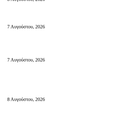
Σητεία: Φωτιά στα Αχλάδια, δύσκολη μάχη με τις φλόγες – Βίντεο
7 Αυγούστου, 2026
Δέκα επτά χρόνια “Στειακά Δρώμενα”: Ο Μανώλης Μιαουδάκης για τον ν
κύκλο παραστάσεων (Δευτέρα μέχρι Πέμπτη) μιλά στον STYLE100
7 Αυγούστου, 2026
Κρήτη
Πολύ Υψηλός Κίνδυνος Πυρκαγιάς για αύριο Κυριακή 9 Αυγούστου 2026
όλη την Κρήτη
8 Αυγούστου, 2026
Τη βαθιά οδύνη του Ελληνικού Κοινοβουλίου για την απώλεια δύο
πυροσβεστών που έχασαν τη ζωή τους εν ώρα καθήκοντος, επιχειρώντας 
καταστροφική πυρκαγιά στην...