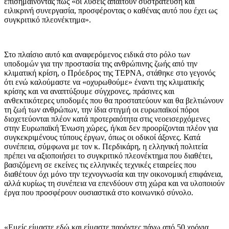
επισημαίνοντας πως «οι λύσεις απαιτούν συστράτευση και
ειλικρινή συνεργασία, προσφέροντας ο καθένας αυτό που έχει ως
συγκριτικό πλεονέκτημα».
Στο πλαίσιο αυτό και αναφερόμενος ειδικά στο ρόλο των
υποδομών για την προστασία της ανθρώπινης ζωής από την
κλιματική κρίση, ο Πρόεδρος της ΤΕΡΝΑ, στάθηκε στο γεγονός
ότι ενώ καλούμαστε να «οχυρωθούμε» έναντι της κλιματικής
κρίσης και να αναπτύξουμε σύγχρονες, πράσινες και
ανθεκτικότερες υποδομές που θα προστατεύουν και θα βελτιώνουν
τη ζωή των ανθρώπων, την ίδια στιγμή οι ευρωπαϊκοί πόροι
διοχετεύονται πλέον κατά προτεραιότητα στις νεοεισερχόμενες
στην Ευρωπαϊκή Ένωση χώρες, ή/και δεν προορίζονται πλέον για
συγκεκριμένους τύπους έργων, όπως οι οδικοί άξονες. Κατά
συνέπεια, σύμφωνα με τον κ. Περδικάρη, η ελληνική πολιτεία
πρέπει να αξιοποιήσει το συγκριτικό πλεονέκτημα που διαθέτει,
βασιζόμενη σε εκείνες τις ελληνικές τεχνικές εταιρείες που
διαθέτουν όχι μόνο την τεχνογνωσία και την οικονομική επιφάνεια,
αλλά κυρίως τη συνέπεια να επενδύουν στη χώρα και να υλοποιούν
έργα που προσφέρουν ουσιαστικά στο κοινωνικό σύνολο.
«Εμείς είμαστε εδώ και είμαστε παρόντες πάνω από 50 χρόνια,