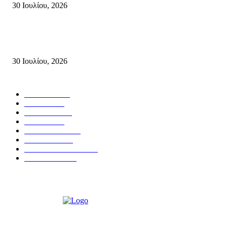
30 Ιουλίου, 2026
Δήλωση Κατερίνας Σπυριδάκη – Βουλευτή Λασιθίου του ΠΑΣΟΚ για τις
Πυρκαγιές στην Κρήτη
30 Ιουλίου, 2026
Δημοφιλής Κατηγορίες
ΣΗΤΕΙΑ
3272
ΛΑΣΙΘΙ
638
ΕΙΔΗΣΕΙΣ
438
ΚΡΗΤΗ
402
ΙΕΡΑΠΕΤΡΑ
318
ΑΠΟΨΕΙΣ
276
ΣΥΝΕΝΤΕΥΞΕΙΣ
250
ΠΟΛΙΤΙΚΑ
122