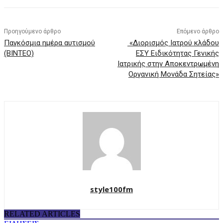
Προηγούμενο άρθρο
Επόμενο άρθρο
Παγκόσμια ημέρα αυτισμού
«Διορισμός Ιατρού κλάδου
(ΒΙΝΤΕΟ)
ΕΣΥ Ειδικότητας Γενικής
Ιατρικής στην Αποκεντρωμένη
Οργανική Μονάδα Σητείας»
style100fm
RELATED ARTICLES