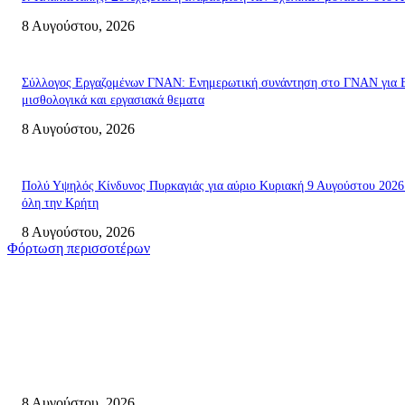
8 Αυγούστου, 2026
Σύλλογος Εργαζομένων ΓΝΑΝ: Ενημερωτική συνάντηση στο ΓΝΑΝ για 
μισθολογικά και εργασιακά θεματα
8 Αυγούστου, 2026
Πολύ Υψηλός Κίνδυνος Πυρκαγιάς για αύριο Κυριακή 9 Αυγούστου 2026
όλη την Κρήτη
8 Αυγούστου, 2026
Φόρτωση περισσοτέρων
Σητεία
Μάχη με τις φλόγες στα Αχλάδια – Υπεράνθρωπες προσπάθειες από τις
πυροσβεστικές δυνάμεις που κατάφεραν να θέσουν υπό έλεγχο τη φωτιά
8 Αυγούστου, 2026