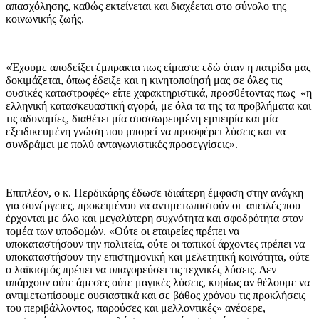
απασχόλησης, καθώς εκτείνεται και διαχέεται στο σύνολο της
κοινωνικής ζωής.
«Έχουμε αποδείξει έμπρακτα πως είμαστε εδώ όταν η πατρίδα μας
δοκιμάζεται, όπως έδειξε και η κινητοποίησή μας σε όλες τις
φυσικές καταστροφές» είπε χαρακτηριστικά, προσθέτοντας πως «η
ελληνική κατασκευαστική αγορά, με όλα τα της τα προβλήματα και
τις αδυναμίες, διαθέτει μία συσσωρευμένη εμπειρία και μία
εξειδικευμένη γνώση που μπορεί να προσφέρει λύσεις και να
συνδράμει με πολύ ανταγωνιστικές προσεγγίσεις».
Επιπλέον, ο κ. Περδικάρης έδωσε ιδιαίτερη έμφαση στην ανάγκη
για συνέργειες, προκειμένου να αντιμετωπιστούν οι απειλές που
έρχονται με όλο και μεγαλύτερη συχνότητα και σφοδρότητα στον
τομέα των υποδομών. «Ούτε οι εταιρείες πρέπει να
υποκαταστήσουν την πολιτεία, ούτε οι τοπικοί άρχοντες πρέπει να
υποκαταστήσουν την επιστημονική και μελετητική κοινότητα, ούτε
ο λαϊκισμός πρέπει να υπαγορεύσει τις τεχνικές λύσεις. Δεν
υπάρχουν ούτε άμεσες ούτε μαγικές λύσεις, κυρίως αν θέλουμε να
αντιμετωπίσουμε ουσιαστικά και σε βάθος χρόνου τις προκλήσεις
του περιβάλλοντος, παρούσες και μελλοντικές» ανέφερε,