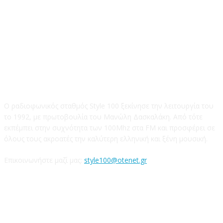
STYLE 100FM
Ο ραδιοφωνικός σταθμός Style 100 ξεκίνησε την λειτουργία του
το 1992, με πρωτοβουλία του Μανώλη Δασκαλάκη. Από τότε
εκπέμπει στην συχνότητα των 100Mhz στα FM και προσφέρει σε
όλους τους ακροατές την καλύτερη ελληνική και ξένη μουσική.
Επικοινωνήστε μαζί μας:
style100@otenet.gr
Ακολουθήστε μας