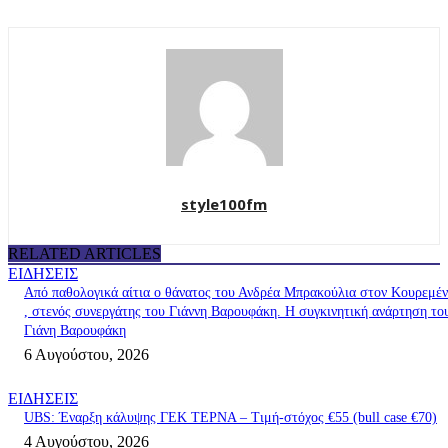
style100fm
RELATED ARTICLES
ΕΙΔΗΣΕΙΣ
Από παθολογικά αίτια ο θάνατος του Ανδρέα Μπρακούλια στον Kουρεμέ
, στενός συνεργάτης του Γιάννη Βαρουφάκη. Η συγκινητική ανάρτηση το
Γιάνη Βαρουφάκη
6 Αυγούστου, 2026
ΕΙΔΗΣΕΙΣ
UBS: Έναρξη κάλυψης ΓΕΚ ΤΕΡΝΑ – Tιμή-στόχος €55 (bull case €70)
4 Αυγούστου, 2026