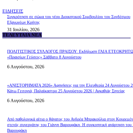
ΕΙΔΗΣΕΙΣ
Συγκρότηση σε σώμα του νέου Διοικητικού Συμβουλίου του Συνδέσμου
Εξαγωγέων Κρήτης
31 Ιουλίου, 2026
ΤΕΛΕΥΤΑΊΑ ΝΈΑ
ΠΟΛΙΤΙΣΤΙΚΟΣ ΣΥΛΛΟΓΟΣ ΠΡΑΙΣΟΥ: Εκδήλωση ΓΑΙΑ ΕΤΕΟΚΡΗΤ
«Πραισίων Γεύσεις» Σάββατο 8 Αυγούστου
6 Αυγούστου, 2026
«ΑΝΙΣΤΟΡΗΜΑΤΑ 2026» Αφηγήσεις για την Ελευθερία 24 Αυγούστου 2
Κάτω Γειτονιά, Παλαίκαστρο 25 Αυγούστου 2026 | Αγκαθιάς Σητείας
6 Αυγούστου, 2026
Από παθολογικά αίτια ο θάνατος του Ανδρέα Μπρακούλια στον Kουρεμέν
στενός συνεργάτης του Γιάννη Βαρουφάκη. Η συγκινητική ανάρτηση του 
Βαρουφάκη