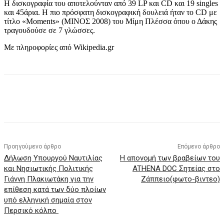
Η δισκογραφία του αποτελούνταν από 39 LP και CD και 19 singles
και 45άρια. Η πιο πρόσφατη δισκογραφική δουλειά ήταν το CD με
τίτλο «Moments» (ΜΙΝΟΣ 2008) του Μίμη Πλέσσα όπου ο Δάκης
τραγουδούσε σε 7 γλώσσες.
Με πληροφορίες από Wikipedia.gr
Προηγούμενο άρθρο
Επόμενο άρθρο
Δήλωση Υπουργού Ναυτιλίας
Η απονομή των βραβείων του
και Νησιωτικής Πολιτικής
ATHENA DOC Σητείας στο
Γιάννη Πλακιωτάκη για την
Ζάππειο(φωτο-βιντεο)
επίθεση κατά των δύο πλοίων
υπό ελληνική σημαία στον
Περσικό κόλπο