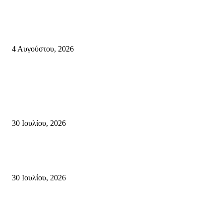
Ολονύκτια Ιερά Αγρυπνία επί τη μνήμη του Οσίου Ιωσήφ του Γεροντογιά
στην Ιερά Μονή Καψά Σητείας
4 Αυγούστου, 2026
Κρήτη
Τη βαθιά οδύνη του Ελληνικού Κοινοβουλίου για την απώλεια δύο
πυροσβεστών που έχασαν τη ζωή τους εν ώρα καθήκοντος, επιχειρώντας 
καταστροφική πυρκαγιά στην...
30 Ιουλίου, 2026
Δήλωση Κατερίνας Σπυριδάκη – Βουλευτή Λασιθίου του ΠΑΣΟΚ για τις
Πυρκαγιές στην Κρήτη
30 Ιουλίου, 2026
Δήλωση του Σίμου Συμεωνίδη, μέλους της ΕΠ Κρήτης του ΚΚΕ, γραμμ
της ΤΕ Λασιθίου του ΚΚΕ και δημοτικού συμβούλου Σητείας με τη Λαϊ