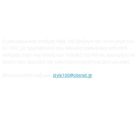
STYLE 100FM
Ο ραδιοφωνικός σταθμός Style 100 ξεκίνησε την λειτουργία του
το 1992, με πρωτοβουλία του Μανώλη Δασκαλάκη. Από τότε
εκπέμπει στην συχνότητα των 100Mhz στα FM και προσφέρει σε
όλους τους ακροατές την καλύτερη ελληνική και ξένη μουσική.
Επικοινωνήστε μαζί μας:
style100@otenet.gr
Ακολουθήστε μας