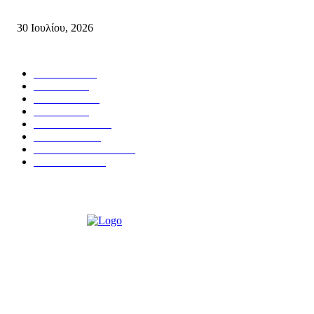
Συσπείρωση...
30 Ιουλίου, 2026
Δημοφιλής Κατηγορίες
ΣΗΤΕΙΑ
3267
ΛΑΣΙΘΙ
633
ΕΙΔΗΣΕΙΣ
438
ΚΡΗΤΗ
401
ΙΕΡΑΠΕΤΡΑ
318
ΑΠΟΨΕΙΣ
276
ΣΥΝΕΝΤΕΥΞΕΙΣ
249
ΠΟΛΙΤΙΚΑ
122