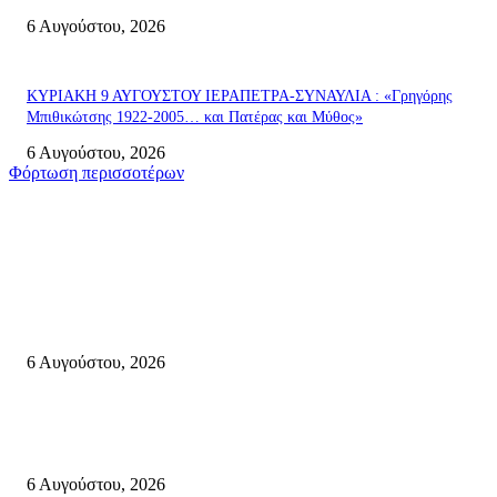
6 Αυγούστου, 2026
ΚΥΡΙΑΚΗ 9 ΑΥΓΟΥΣΤΟΥ ΙΕΡΑΠΕΤΡΑ-ΣΥΝΑΥΛΙΑ : «Γρηγόρης
Μπιθικώτσης 1922-2005… και Πατέρας και Μύθος»
6 Αυγούστου, 2026
Φόρτωση περισσοτέρων
Σητεία
«ΑΝΙΣΤΟΡΗΜΑΤΑ 2026» Αφηγήσεις για την Ελευθερία 24 Αυγούστου 2
Κάτω Γειτονιά, Παλαίκαστρο 25 Αυγούστου 2026 | Αγκαθιάς Σητείας
6 Αυγούστου, 2026
Λασίθι: Μεγάλη φωτιά στο Καρύδι Σητείας (περιοχή Χώνος)- Μήνυμα απ
112
6 Αυγούστου, 2026