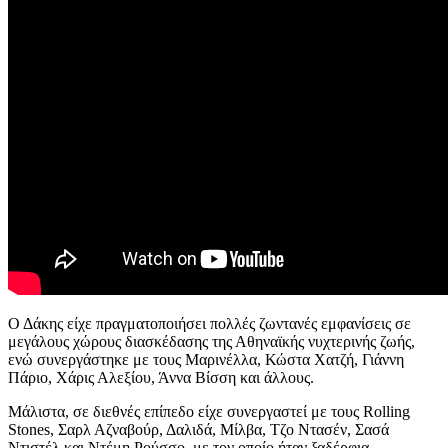
Ο Δάκης είχε πραγματοποιήσει πολλές ζωντανές εμφανίσεις σε
μεγάλους χώρους διασκέδασης της Αθηναϊκής νυχτερινής ζωής,
ενώ συνεργάστηκε με τους Μαρινέλλα, Κώστα Χατζή, Γιάννη
Πάριο, Χάρις Αλεξίου, Άννα Βίσση και άλλους.
Μάλιστα, σε διεθνές επίπεδο είχε συνεργαστεί με τους Rolling
Stones, Σαρλ Αζναβούρ, Δαλιδά, Μίλβα, Τζο Ντασέν, Σασά
Ντιστέλ και Ντέμη Ρούσσο, με τον οποίο ήταν ξαδέρφια.