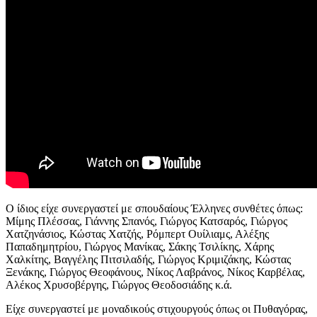
Ο ίδιος είχε συνεργαστεί με σπουδαίους Έλληνες συνθέτες όπως:
Μίμης Πλέσσας, Γιάννης Σπανός, Γιώργος Κατσαρός, Γιώργος
Χατζηνάσιος, Κώστας Χατζής, Ρόμπερτ Ουίλιαμς, Αλέξης
Παπαδημητρίου, Γιώργος Μανίκας, Σάκης Τσιλίκης, Χάρης
Χαλκίτης, Βαγγέλης Πιτσιλαδής, Γιώργος Κριμιζάκης, Κώστας
Ξενάκης, Γιώργος Θεοφάνους, Νίκος Λαβράνος, Νίκος Καρβέλας,
Αλέκος Χρυσοβέργης, Γιώργος Θεοδοσιάδης κ.ά.
Είχε συνεργαστεί με μοναδικούς στιχουργούς όπως οι Πυθαγόρας,