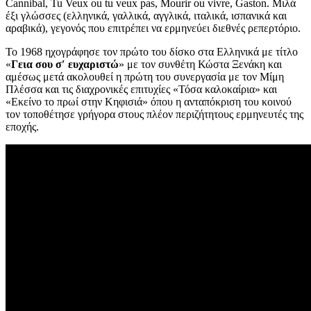
Cannibal, Tu Veux ou tu veux pas, Mourir ou vivre, Gaston. Μιλά
έξι γλώσσες (ελληνικά, γαλλικά, αγγλικά, ιταλικά, ισπανικά και
αραβικά), γεγονός που επιτρέπει να ερμηνεύει διεθνές ρεπερτόριο.
Το 1968 ηχογράφησε τον πρώτο του δίσκο στα Ελληνικά με τίτλο
«
Γεια σου σ′ ευχαριστώ
» με τον συνθέτη Κώστα Ξενάκη και
αμέσως μετά ακολουθεί η πρώτη του συνεργασία με τον Μίμη
Πλέσσα και τις διαχρονικές επιτυχίες «Τόσα καλοκαίρια» και
«Εκείνο το πρωί στην Κηφισιά» όπου η ανταπόκριση του κοινού
τον τοποθέτησε γρήγορα στους πλέον περιζήτητους ερμηνευτές της
εποχής.