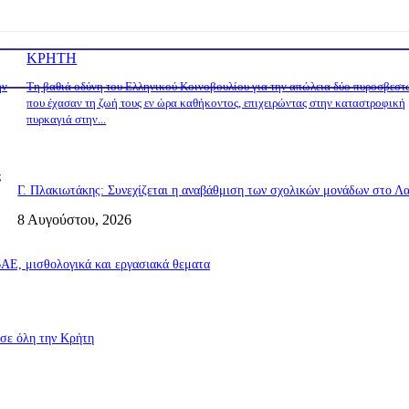
ΚΡΗΤΗ
ην
Τη βαθιά οδύνη του Ελληνικού Κοινοβουλίου για την απώλεια δύο πυροσβεστ
που έχασαν τη ζωή τους εν ώρα καθήκοντος, επιχειρώντας στην καταστροφική
πυρκαγιά στην...
ς
Γ. Πλακιωτάκης: Συνεχίζεται η αναβάθμιση των σχολικών μονάδων στο Λα
8 Αυγούστου, 2026
Ε, μισθολογικά και εργασιακά θεματα
σε όλη την Κρήτη