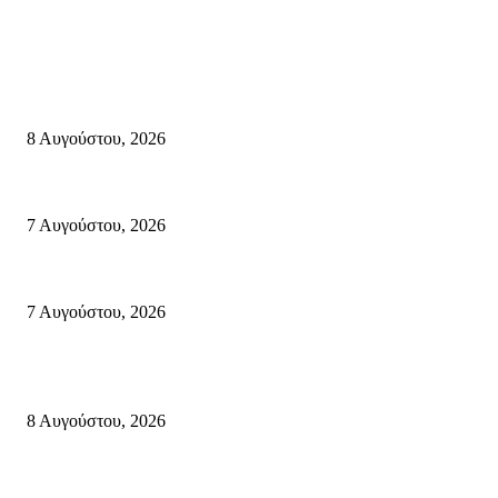
Σητεία
Μάχη με τις φλόγες στα Αχλάδια – Υπεράνθρωπες προσπάθειες από τις π
8 Αυγούστου, 2026
Σητεία: Φωτιά στα Αχλάδια, δύσκολη μάχη με τις φλόγες – Βίντεο
7 Αυγούστου, 2026
Δέκα επτά χρόνια “Στειακά Δρώμενα”: Ο Μανώλης Μιαουδάκης για τον 
7 Αυγούστου, 2026
Κρήτη
Πολύ Υψηλός Κίνδυνος Πυρκαγιάς για αύριο Κυριακή 9 Αυγούστου 2026
8 Αυγούστου, 2026
Τη βαθιά οδύνη του Ελληνικού Κοινοβουλίου για την απώλεια δύο πυροσβ