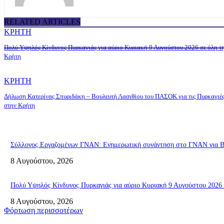
RELATED ARTICLES
ΚΡΗΤΗ
Πολύ Υψηλός Κίνδυνος Πυρκαγιάς για αύριο Κυριακή 9 Αυγούστου 2026 σε όλη τ
Κρήτη
ΚΡΗΤΗ
Δήλωση Κατερίνας Σπυριδάκη – Βουλευτή Λασιθίου του ΠΑΣΟΚ για τις Πυρκαγιέ
στην Κρήτη
Σύλλογος Εργαζομένων ΓΝΑΝ: Ενημερωτική συνάντηση στο ΓΝΑΝ για ΒΑ
8 Αυγούστου, 2026
Πολύ Υψηλός Κίνδυνος Πυρκαγιάς για αύριο Κυριακή 9 Αυγούστου 2026 
8 Αυγούστου, 2026
Φόρτωση περισσοτέρων