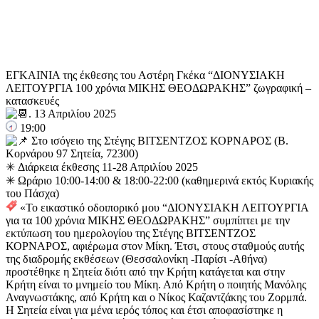
ΕΓΚΑΙΝΙΑ της έκθεσης του Αστέρη Γκέκα “ΔΙΟΝΥΣΙΑΚΗ
ΛΕΙΤΟΥΡΓΙΑ 100 χρόνια ΜΙΚΗΣ ΘΕΟΔΩΡΑΚΗΣ” ζωγραφική –
κατασκευές
. 13 Απριλίου 2025
19:00
Στο ισόγειο της Στέγης ΒΙΤΣΕΝΤΖΟΣ ΚΟΡΝΑΡΟΣ (Β.
Κορνάρου 97 Σητεία, 72300)
✳︎
Διάρκεια έκθεσης 11-28 Απριλίου 2025
✳︎
Ωράριο 10:00-14:00 & 18:00-22:00 (καθημερινά εκτός Κυριακής
του Πάσχα)
«Το εικαστικό οδοιπορικό μου “ΔΙΟΝΥΣΙΑΚΗ ΛΕΙΤΟΥΡΓΙΑ
για τα 100 χρόνια ΜΙΚΗΣ ΘΕΟΔΩΡΑΚΗΣ” συμπίπτει με την
εκτύπωση του ημερολογίου της Στέγης ΒΙΤΣΕΝΤΖΟΣ
ΚΟΡΝΑΡΟΣ, αφιέρωμα στον Μίκη. Έτσι, στους σταθμούς αυτής
της διαδρομής εκθέσεων (Θεσσαλονίκη -Παρίσι -Αθήνα)
προστέθηκε η Σητεία διότι από την Κρήτη κατάγεται και στην
Κρήτη είναι το μνημείο του Μίκη. Από Κρήτη ο ποιητής Μανόλης
Αναγνωστάκης, από Κρήτη και ο Νίκος Καζαντζάκης του Ζορμπά.
Η Σητεία είναι για μένα ιερός τόπος και έτσι αποφασίστηκε η