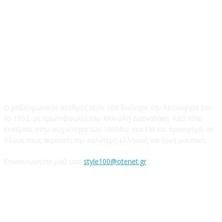
STYLE 100FM
Ο ραδιοφωνικός σταθμός Style 100 ξεκίνησε την λειτουργία του
το 1992, με πρωτοβουλία του Μανώλη Δασκαλάκη. Από τότε
εκπέμπει στην συχνότητα των 100Mhz στα FM και προσφέρει σε
όλους τους ακροατές την καλύτερη ελληνική και ξένη μουσική.
Επικοινωνήστε μαζί μας:
style100@otenet.gr
Ακολουθήστε μας