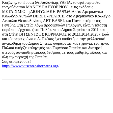
Κοζάνης, το ίδρυμα Θεσσαλονίκης ΥΔΡΙΑ, το αφιέρωμα στα
τραγούδια του ΜΑΝΟΥ ΕΛΕΥΘΕΡΙΟΥ με τις εκδόσεις
ΜΕΤΑΙΧΜΙΟ, η ΔΙΟΝΥΣΙΑΚΗ ΡΑΨΩΔΙΑ στο Αμερικανικό
Κολλέγιο Αθηνών DEREE -PEARCE, στο Αμερικανικό Κολλέγιο
Ανατόλια Θεσσαλονίκης ART BASEL και Πανεπιστήμιο της
Γενεύης. Στη Στεία, λόγω προσωπικών επιλογών, είναι η τέταρτη
φορά που έρχεται. (στο Πολύκεντρο Δήμου Σητείας το 2011 και
στη Στέγη ΒΙΤΣΕΝΤΖΟΣ ΚΟΡΝΑΡΟΣ το 2023,2024,2025). Εδώ
και τέσσερα χρόνια ο Α. Γκέκας έχει υιοθετήσει την μελλοντική
πινακοθήκη του Δήμου Σητείας δωρίζοντας κάθε χρονιά, ένα έργο.
Παλαιά υπήρξε καθηγητής στο Γυμνάσιο Σητείας και διατηρεί
στενούς συναισθηματικούς δεσμούς με τους μαθητές, φίλους και
όλη την περιοχή της Σητείας.
Σας περιμένουμε!
https://www.vitsentzoskornaros.org/