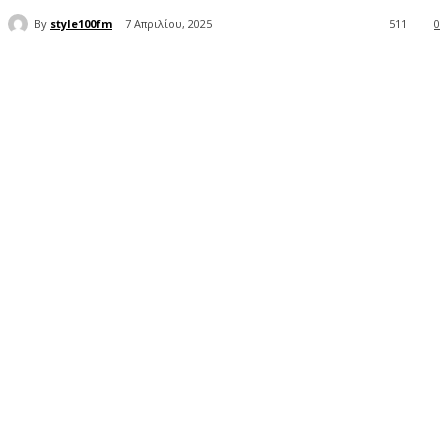
By
style100fm
7 Απριλίου, 2025
511
0