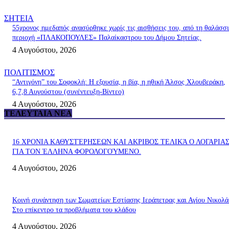
ΣΗΤΕΙΑ
55χρονος ημεδαπός ανασύρθηκε χωρίς τις αισθήσεις του, από τη θαλάσσ
περιοχή «ΠΛΑΚΟΠΟΥΛΕΣ» Παλαίκαστρου του Δήμου Σητείας.
4 Αυγούστου, 2026
ΠΟΛΙΤΙΣΜΟΣ
“Αντιγόνη” του Σοφοκλή: Η εξουσία, η βία, η ηθική Άλσος Χλουβεράκη,
6,7,8 Αυγούστου (συνέντευξη-Βίντεο)
4 Αυγούστου, 2026
ΤΕΛΕΥΤΑΊΑ ΝΈΑ
16 ΧΡΟΝΙΑ ΚΑΘΥΣΤΈΡΗΣΕΩΝ ΚΑΙ ΑΚΡΙΒΟΣ ΤΕΛΙΚΆ Ο ΛΟΓΑΡΙΑ
ΓΙΑ ΤΟΝ ΈΛΛΗΝΑ ΦΟΡΟΛΟΓΟΎΜΕΝΟ.
4 Αυγούστου, 2026
Κοινή συνάντηση των Σωματείων Εστίασης Ιεράπετρας και Αγίου Νικολά
Στο επίκεντρο τα προβλήματα του κλάδου
4 Αυγούστου, 2026