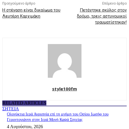
Προηγούμενο άρθρο
Επόμενο άρθρο
Η στέγαση είναι δικαίωμα του
Πετάχτηκε σκύλος στον
Λευτέρη Καρχιμάκη
δρόμο, τρεις αστυνομικοί
τραυματίστηκαν!
style100fm
RELATED ARTICLES
ΣΗΤΕΙΑ
Ολονύκτια Ιερά Αγρυπνία επί τη μνήμη του Οσίου Ιωσήφ του
Γεροντογιάννη στην Ιερά Μονή Καψά Σητείας
4 Αυγούστου, 2026