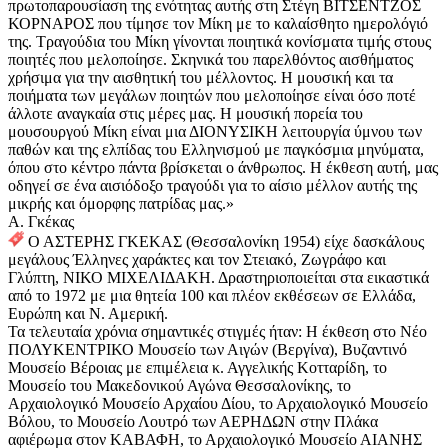
πρωτοπαρουσίαση της ενότητας αυτής στη Στέγη ΒΙΤΣΕΝΤΖΟΣ
ΚΟΡΝΑΡΟΣ που τίμησε τον Μίκη με το καλαίσθητο ημερολόγιό
της. Τραγούδια του Μίκη γίνονται ποιητικά κονίσματα τιμής στους
ποιητές που μελοποίησε. Σκηνικά του παρελθόντος αισθήματος
χρήσιμα για την αισθητική του μέλλοντος. Η μουσική και τα
ποιήματα των μεγάλων ποιητών που μελοποίησε είναι όσο ποτέ
άλλοτε αναγκαία στις μέρες μας. Η μουσική πορεία του
μουσουργού Μίκη είναι μια ΔΙΟΝΥΣΙΚΗ λειτουργία ύμνου των
παθών και της ελπίδας του Ελληνισμού με παγκόσμια μηνύματα,
όπου στο κέντρο πάντα βρίσκεται ο άνθρωπος. Η έκθεση αυτή, μας
οδηγεί σε ένα αισιόδοξο τραγούδι για το αίσιο μέλλον αυτής της
μικρής και όμορφης πατρίδας μας.»
Α. Γκέκας
Ο ΑΣΤΕΡΗΣ ΓΚΕΚΑΣ (Θεσσαλονίκη 1954) είχε δασκάλους
μεγάλους Έλληνες χαράκτες και τον Στειακό, Ζωγράφο και
Γλύπτη, ΝΙΚΟ ΜΙΧΕΛΙΔΑΚΗ. Δραστηριοποιείται στα εικαστικά
από το 1972 με μια θητεία 100 και πλέον εκθέσεων σε Ελλάδα,
Ευρώπη και Ν. Αμερική.
Τα τελευταία χρόνια σημαντικές στιγμές ήταν: Η έκθεση στο Νέο
ΠΟΛΥΚΕΝΤΡΙΚΟ Μουσείο των Αιγών (Βεργίνα), Βυζαντινό
Μουσείο Βέροιας με επιμέλεια κ. Αγγελικής Κοτταρίδη, το
Μουσείο του Μακεδονικού Αγώνα Θεσσαλονίκης, το
Αρχαιολογικό Μουσείο Αρχαίου Δίου, το Αρχαιολογικό Μουσείο
Βόλου, το Μουσείο Λουτρό των ΑΕΡΗΔΩΝ στην Πλάκα
αφιέρωμα στον ΚΑΒΑΦΗ, το Αρχαιολογικό Μουσείο ΑΙΑΝΗΣ