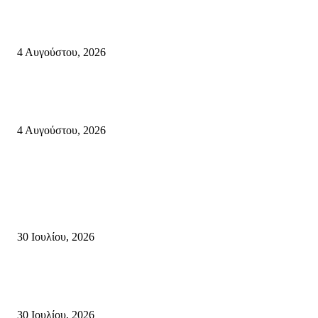
55χρονος ημεδαπός ανασύρθηκε χωρίς τις αισθήσεις του, από τη θαλάσσ
περιοχή «ΠΛΑΚΟΠΟΥΛΕΣ» Παλαίκαστρου του Δήμου Σητείας.
4 Αυγούστου, 2026
“Αντιγόνη” του Σοφοκλή: Η εξουσία, η βία, η ηθική Άλσος Χλουβεράκη, 
Αυγούστου (συνέντευξη-Βίντεο)
4 Αυγούστου, 2026
Κρήτη
Τη βαθιά οδύνη του Ελληνικού Κοινοβουλίου για την απώλεια δύο
πυροσβεστών που έχασαν τη ζωή τους εν ώρα καθήκοντος, επιχειρώντας 
καταστροφική πυρκαγιά στην...
30 Ιουλίου, 2026
Δήλωση Κατερίνας Σπυριδάκη – Βουλευτή Λασιθίου του ΠΑΣΟΚ για τις
Πυρκαγιές στην Κρήτη
30 Ιουλίου, 2026