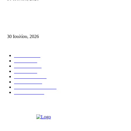
Δήλωση του Σίμου Συμεωνίδη, μέλους της ΕΠ Κρήτης του ΚΚΕ, γραμμ
της ΤΕ Λασιθίου του ΚΚΕ και δημοτικού συμβούλου Σητείας με τη Λαϊ
Συσπείρωση...
30 Ιουλίου, 2026
Δημοφιλής Κατηγορίες
ΣΗΤΕΙΑ
3265
ΛΑΣΙΘΙ
633
ΕΙΔΗΣΕΙΣ
437
ΚΡΗΤΗ
401
ΙΕΡΑΠΕΤΡΑ
317
ΑΠΟΨΕΙΣ
276
ΣΥΝΕΝΤΕΥΞΕΙΣ
249
ΠΟΛΙΤΙΚΑ
122