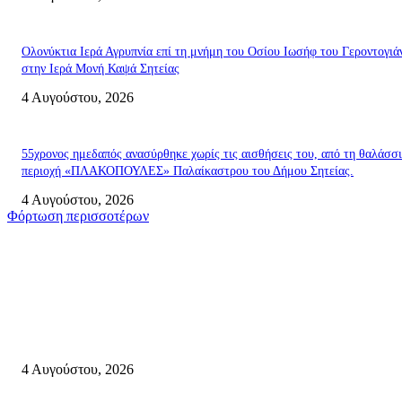
Ολονύκτια Ιερά Αγρυπνία επί τη μνήμη του Οσίου Ιωσήφ του Γεροντογιά
στην Ιερά Μονή Καψά Σητείας
4 Αυγούστου, 2026
55χρονος ημεδαπός ανασύρθηκε χωρίς τις αισθήσεις του, από τη θαλάσσ
περιοχή «ΠΛΑΚΟΠΟΥΛΕΣ» Παλαίκαστρου του Δήμου Σητείας.
4 Αυγούστου, 2026
Φόρτωση περισσοτέρων
Σητεία
Ολονύκτια Ιερά Αγρυπνία επί τη μνήμη του Οσίου Ιωσήφ του Γεροντογιά
στην Ιερά Μονή Καψά Σητείας
4 Αυγούστου, 2026