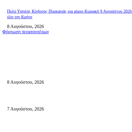
Πολύ Υψηλός Κίνδυνος Πυρκαγιάς για αύριο Κυριακή 9 Αυγούστου 2026
όλη την Κρήτη
8 Αυγούστου, 2026
Φόρτωση περισσοτέρων
Σητεία
Μάχη με τις φλόγες στα Αχλάδια – Υπεράνθρωπες προσπάθειες από τις
πυροσβεστικές δυνάμεις που κατάφεραν να θέσουν υπό έλεγχο τη φωτιά
8 Αυγούστου, 2026
Σητεία: Φωτιά στα Αχλάδια, δύσκολη μάχη με τις φλόγες – Βίντεο
7 Αυγούστου, 2026
Δέκα επτά χρόνια “Στειακά Δρώμενα”: Ο Μανώλης Μιαουδάκης για τον ν
κύκλο παραστάσεων (Δευτέρα μέχρι Πέμπτη) μιλά στον STYLE100