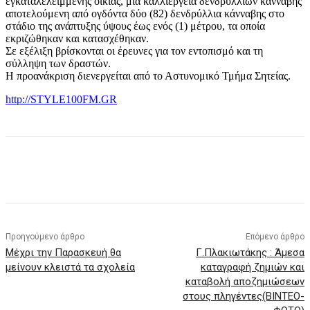
εγκαταλελειμμένης οικίας, μία καλλιέργεια δενδρυλλίων κάνναβης
αποτελούμενη από ογδόντα δύο (82) δενδρύλλια κάνναβης στο
στάδιο της ανάπτυξης ύψους έως ενός (1) μέτρου, τα οποία
εκριζώθηκαν και κατασχέθηκαν.
Σε εξέλιξη βρίσκονται οι έρευνες για τον εντοπισμό και τη
σύλληψη των δραστών.
Η προανάκριση διενεργείται από το Αστυνομικό Τμήμα Σητείας.
http://STYLE100FM.GR
Προηγούμενο άρθρο
Επόμενο άρθρο
Μέχρι την Παρασκευή θα
Γ.Πλακιωτάκης : Άμεσα
μείνουν κλειστά τα σχολεία
καταγραφή ζημιών και
καταβολή αποζημιώσεων
στους πληγέντες(ΒΙΝΤΕΟ-