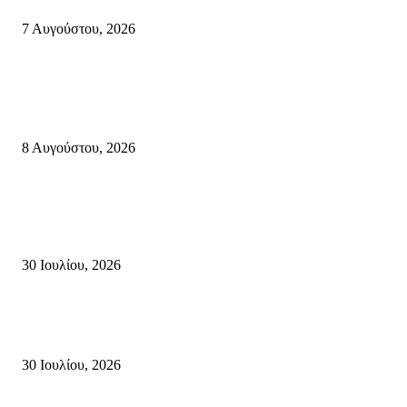
7 Αυγούστου, 2026
Κρήτη
Πολύ Υψηλός Κίνδυνος Πυρκαγιάς για αύριο Κυριακή 9 Αυγούστου 2026
όλη την Κρήτη
8 Αυγούστου, 2026
Τη βαθιά οδύνη του Ελληνικού Κοινοβουλίου για την απώλεια δύο
πυροσβεστών που έχασαν τη ζωή τους εν ώρα καθήκοντος, επιχειρώντας 
καταστροφική πυρκαγιά στην...
30 Ιουλίου, 2026
Δήλωση Κατερίνας Σπυριδάκη – Βουλευτή Λασιθίου του ΠΑΣΟΚ για τις
Πυρκαγιές στην Κρήτη
30 Ιουλίου, 2026
Δημοφιλής Κατηγορίες