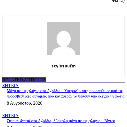
ΦΩΤΟ)
style100fm
RELATED ARTICLES
ΣΗΤΕΙΑ
Μάχη με τις φλόγες στα Αχλάδια – Υπεράνθρωπες προσπάθειες από τις
πυροσβεστικές δυνάμεις που κατάφεραν να θέσουν υπό έλεγχο τη φωτιά
8 Αυγούστου, 2026
ΣΗΤΕΙΑ
Σητεία: Φωτιά στα Αχλάδια, δύσκολη μάχη με τις φλόγες – Βίντεο