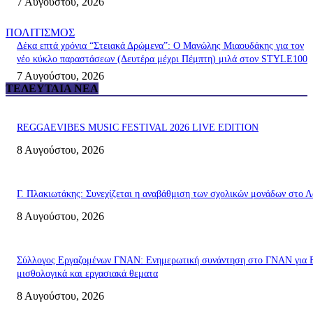
7 Αυγούστου, 2026
ΠΟΛΙΤΙΣΜΟΣ
Δέκα επτά χρόνια “Στειακά Δρώμενα”: Ο Μανώλης Μιαουδάκης για τον
νέο κύκλο παραστάσεων (Δευτέρα μέχρι Πέμπτη) μιλά στον STYLE100
7 Αυγούστου, 2026
ΤΕΛΕΥΤΑΊΑ ΝΈΑ
REGGAEVIBES MUSIC FESTIVAL 2026 LIVE EDITION
8 Αυγούστου, 2026
Γ. Πλακιωτάκης: Συνεχίζεται η αναβάθμιση των σχολικών μονάδων στο Λ
8 Αυγούστου, 2026
Σύλλογος Εργαζομένων ΓΝΑΝ: Ενημερωτική συνάντηση στο ΓΝΑΝ για 
μισθολογικά και εργασιακά θεματα
8 Αυγούστου, 2026