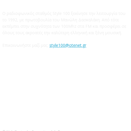
Ο ραδιοφωνικός σταθμός Style 100 ξεκίνησε την λειτουργία του
το 1992, με πρωτοβουλία του Μανώλη Δασκαλάκη. Από τότε
εκπέμπει στην συχνότητα των 100Mhz στα FM και προσφέρει σε
όλους τους ακροατές την καλύτερη ελληνική και ξένη μουσική.
Επικοινωνήστε μαζί μας:
style100@otenet.gr
Ακολουθήστε μας