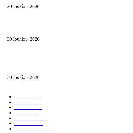
30 Ιουλίου, 2026
Δήλωση Κατερίνας Σπυριδάκη – Βουλευτή Λασιθίου του ΠΑΣΟΚ για τις
Πυρκαγιές στην Κρήτη
30 Ιουλίου, 2026
Δήλωση του Σίμου Συμεωνίδη, μέλους της ΕΠ Κρήτης του ΚΚΕ, γραμμ
της ΤΕ Λασιθίου του ΚΚΕ και δημοτικού συμβούλου Σητείας με τη Λαϊ
Συσπείρωση...
30 Ιουλίου, 2026
Δημοφιλής Κατηγορίες
ΣΗΤΕΙΑ
3272
ΛΑΣΙΘΙ
636
ΕΙΔΗΣΕΙΣ
438
ΚΡΗΤΗ
401
ΙΕΡΑΠΕΤΡΑ
318
ΑΠΟΨΕΙΣ
276
ΣΥΝΕΝΤΕΥΞΕΙΣ
250