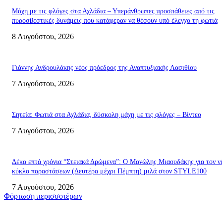
Μάχη με τις φλόγες στα Αχλάδια – Υπεράνθρωπες προσπάθειες από τις
πυροσβεστικές δυνάμεις που κατάφεραν να θέσουν υπό έλεγχο τη φωτιά
8 Αυγούστου, 2026
Γιάννης Ανδρουλάκης νέος πρόεδρος της Αναπτυξιακής Λασιθίου
7 Αυγούστου, 2026
Σητεία: Φωτιά στα Αχλάδια, δύσκολη μάχη με τις φλόγες – Βίντεο
7 Αυγούστου, 2026
Δέκα επτά χρόνια “Στειακά Δρώμενα”: Ο Μανώλης Μιαουδάκης για τον ν
κύκλο παραστάσεων (Δευτέρα μέχρι Πέμπτη) μιλά στον STYLE100
7 Αυγούστου, 2026
Φόρτωση περισσοτέρων