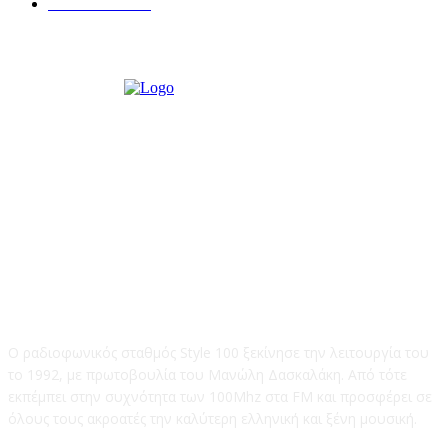
ΠΟΛΙΤΙΚΑ
122
STYLE 100FM
Ο ραδιοφωνικός σταθμός Style 100 ξεκίνησε την λειτουργία του
το 1992, με πρωτοβουλία του Μανώλη Δασκαλάκη. Από τότε
εκπέμπει στην συχνότητα των 100Mhz στα FM και προσφέρει σε
όλους τους ακροατές την καλύτερη ελληνική και ξένη μουσική.