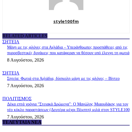
style100fm
RELATED ARTICLES
ΣΗΤΕΙΑ
Μάχη με τις φλόγες στα Αχλάδια – Υπεράνθρωπες προσπάθειες από τις
πυροσβεστικές δυνάμεις που κατάφεραν να θέσουν υπό έλεγχο τη φωτιά
8 Αυγούστου, 2026
ΣΗΤΕΙΑ
Σητεία: Φωτιά στα Αχλάδια, δύσκολη μάχη με τις φλόγες – Βίντεο
7 Αυγούστου, 2026
ΠΟΛΙΤΙΣΜΟΣ
Δέκα επτά χρόνια “Στειακά Δρώμενα”: Ο Μανώλης Μιαουδάκης για τον
νέο κύκλο παραστάσεων (Δευτέρα μέχρι Πέμπτη) μιλά στον STYLE100
7 Αυγούστου, 2026
ΤΕΛΕΥΤΑΊΑ ΝΈΑ