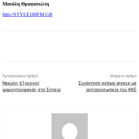
Μανόλη Θραψανιώτη
http://STYLE100FM.GR
Προηγούμενο άρθρο
Επόμενο άρθρο
Νεκρός 61χρονος
Συνάντηση estiasi greece με
ψαροντουφεκάς στη Σητεία
αντιπροσωπεία του ΚΚΕ