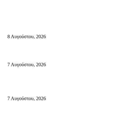
Σητεία
Μάχη με τις φλόγες στα Αχλάδια – Υπεράνθρωπες προσπάθειες από τις
πυροσβεστικές δυνάμεις που κατάφεραν να θέσουν υπό έλεγχο τη φωτιά
8 Αυγούστου, 2026
Σητεία: Φωτιά στα Αχλάδια, δύσκολη μάχη με τις φλόγες – Βίντεο
7 Αυγούστου, 2026
Δέκα επτά χρόνια “Στειακά Δρώμενα”: Ο Μανώλης Μιαουδάκης για τον ν
κύκλο παραστάσεων (Δευτέρα μέχρι Πέμπτη) μιλά στον STYLE100
7 Αυγούστου, 2026
Κρήτη
Τη βαθιά οδύνη του Ελληνικού Κοινοβουλίου για την απώλεια δύο
πυροσβεστών που έχασαν τη ζωή τους εν ώρα καθήκοντος, επιχειρώντας 
καταστροφική πυρκαγιά στην...