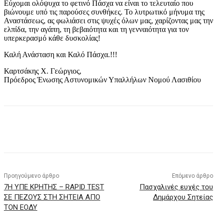
Εύχομαι ολόψυχα το φετινό Πάσχα να είναι το τελευταίο που
βιώνουμε υπό τις παρούσες συνθήκες. Το λυτρωτικό μήνυμα της
Αναστάσεως, ας φωλιάσει στις ψυχές όλων μας, χαρίζοντας μας την
ελπίδα, την αγάπη, τη βεβαιότητα και τη γενναιότητα για τον
υπερκερασμό κάθε δυσκολίας!
Καλή Ανάσταση και Καλό Πάσχα.!!!
Καρτσάκης Χ. Γεώργιος,
Πρόεδρος Ένωσης Αστυνομικών Υπαλλήλων Νομού Λασιθίου
Προηγούμενο άρθρο
Επόμενο άρθρο
7Η ΥΠΕ ΚΡΗΤΗΣ – RAPID TEST
Πασχαλινές ευχές του
ΣΕ ΠΕΖΟΥΣ ΣΤΗ ΣΗΤΕΙΑ ΑΠΟ
Δημάρχου Σητείας
ΤΟΝ ΕΟΔΥ