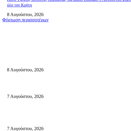
όλη την Κρήτη
8 Αυγούστου, 2026
Φόρτωση περισσοτέρων
Σητεία
Μάχη με τις φλόγες στα Αχλάδια – Υπεράνθρωπες προσπάθειες από τις
πυροσβεστικές δυνάμεις που κατάφεραν να θέσουν υπό έλεγχο τη φωτιά
8 Αυγούστου, 2026
Σητεία: Φωτιά στα Αχλάδια, δύσκολη μάχη με τις φλόγες – Βίντεο
7 Αυγούστου, 2026
Δέκα επτά χρόνια “Στειακά Δρώμενα”: Ο Μανώλης Μιαουδάκης για τον ν
κύκλο παραστάσεων (Δευτέρα μέχρι Πέμπτη) μιλά στον STYLE100
7 Αυγούστου, 2026