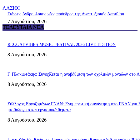
ΛΑΣΙΘΙ
Γιάννης Ανδρουλάκης νέος πρόεδρος της Αναπτυξιακής Λασιθίου
7 Αυγούστου, 2026
ΤΕΛΕΥΤΑΊΑ ΝΈΑ
REGGAEVIBES MUSIC FESTIVAL 2026 LIVE EDITION
8 Αυγούστου, 2026
Γ. Πλακιωτάκης: Συνεχίζεται η αναβάθμιση των σχολικών μονάδων στο Λ
8 Αυγούστου, 2026
Σύλλογος Εργαζομένων ΓΝΑΝ: Ενημερωτική συνάντηση στο ΓΝΑΝ για 
μισθολογικά και εργασιακά θεματα
8 Αυγούστου, 2026
Πολύ Υψηλός Κίνδυνος Πυρκαγιάς για αύριο Κυριακή 9 Αυγούστου 2026