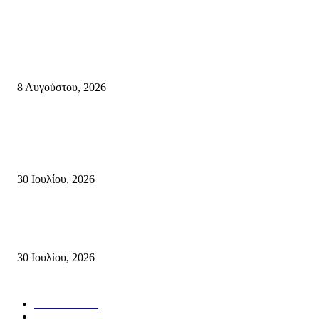
Κρήτη
Πολύ Υψηλός Κίνδυνος Πυρκαγιάς για αύριο Κυριακή 9 Αυγούστου 2026
όλη την Κρήτη
8 Αυγούστου, 2026
Τη βαθιά οδύνη του Ελληνικού Κοινοβουλίου για την απώλεια δύο
πυροσβεστών που έχασαν τη ζωή τους εν ώρα καθήκοντος, επιχειρώντας 
καταστροφική πυρκαγιά στην...
30 Ιουλίου, 2026
Δήλωση Κατερίνας Σπυριδάκη – Βουλευτή Λασιθίου του ΠΑΣΟΚ για τις
Πυρκαγιές στην Κρήτη
30 Ιουλίου, 2026
Δημοφιλής Κατηγορίες
ΣΗΤΕΙΑ
3272
ΛΑΣΙΘΙ
638