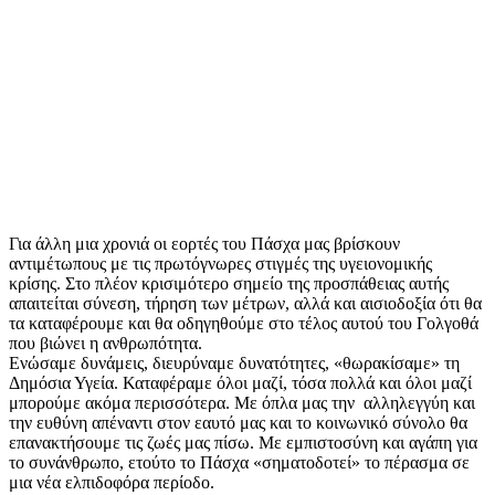
Για άλλη μια χρονιά οι εορτές του Πάσχα μας βρίσκουν
αντιμέτωπους με τις πρωτόγνωρες στιγμές της υγειονομικής
κρίσης. Στο πλέον κρισιμότερο σημείο της προσπάθειας αυτής
απαιτείται σύνεση, τήρηση των μέτρων, αλλά και αισιοδοξία ότι θα
τα καταφέρουμε και θα οδηγηθούμε στο τέλος αυτού του Γολγοθά
που βιώνει η ανθρωπότητα.
Ενώσαμε δυνάμεις, διευρύναμε δυνατότητες, «θωρακίσαμε» τη
Δημόσια Υγεία. Καταφέραμε όλοι μαζί, τόσα πολλά και όλοι μαζί
μπορούμε ακόμα περισσότερα. Με όπλα μας την αλληλεγγύη και
την ευθύνη απέναντι στον εαυτό μας και το κοινωνικό σύνολο θα
επανακτήσουμε τις ζωές μας πίσω. Με εμπιστοσύνη και αγάπη για
το συνάνθρωπο, ετούτο το Πάσχα «σηματοδοτεί» το πέρασμα σε
μια νέα ελπιδοφόρα περίοδο.