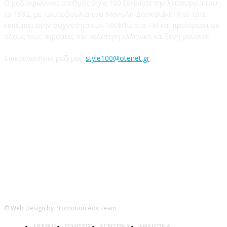
Ο ραδιοφωνικός σταθμός Style 100 ξεκίνησε την λειτουργία του
το 1992, με πρωτοβουλία του Μανώλη Δασκαλάκη. Από τότε
εκπέμπει στην συχνότητα των 100Mhz στα FM και προσφέρει σε
όλους τους ακροατές την καλύτερη ελληνική και ξένη μουσική.
Επικοινωνήστε μαζί μας:
style100@otenet.gr
Ακολουθήστε μας
© Web Design by Promotion Adv Team
ΑΡΧΙΚΗ
ΕΙΔΗΣΕΙΣ
ΑΓΡΟΤΙΚΑ
ΑΘΛΗΤΙΚΑ