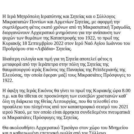
Η Ιερά Μητρόπολη Ιεραπύτνης και Σητείας και ο Σύλλογος
Μικρασιατών Ποντίων και Αρμενίων Σητείας, με αφορμή την
συμπλήρωση φέτος εκατό χρόνων από τη Μικρασιατική Τραγωδία,
διοργανώνουν Αρχιερατικό μνημόσυνο για την ανάπαυση των
ψυχών των θυμάτων της Καταστροφής του 1922, το πρωΐ της
Κυριακής 18 Σεπτεμβρίου 2022 στον Ιερό Ναό Αγίου Ιωάννου του
Προδρόμου στα «Λιβάδια» Σητείας.
Ιδιαίτερη ευλογία και τιμή για τη Σητεία αποτελεί φέτος η
μεταφορά από την Ιεράπετρα στην πόλη της Σητείας της
θαυματουργού ιεράς Εικόνος της Παναγίας της Ρεϊσδεριανής της
Ελεούσας, την οποία έφεραν μαζί τους Μικρασιάτες Πρόσφυγες το
1922.
Η άφιξη της Ιεράς Εικόνος θα γίνει το πρωΐ της Κυριακής ώρα 8.00
π.μ. και θα τίθεται σε προσκύνηση των ευσεβών χριστιανών καθ᾽
όλη τη διάρκεια της Θείας Λειτουργίας, που θα τελεσθεί στο
προαύλειο του πληγέντος από τον καταστροφικό σεισμό του 2021
ιερού Ναού, με τον οποίο είναι άρρηκτα συνδεδεμένοι πνευματικά
οι Μικρασιάτες Πρόσφυγες της Σητείας.
Θα ακολουθήσει Αρχιερατικό Τρισάγιο στον χώρο του Μνημείου
και η καθιερωμένη επετειακή ομιλία από τον Σύλλογο