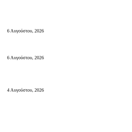
«ΑΝΙΣΤΟΡΗΜΑΤΑ 2026» Αφηγήσεις για την Ελευθερία 24 Αυγούστου 2
Κάτω Γειτονιά, Παλαίκαστρο 25 Αυγούστου 2026 | Αγκαθιάς Σητείας
6 Αυγούστου, 2026
Λασίθι: Μεγάλη φωτιά στο Καρύδι Σητείας – Μήνυμα από το 112
6 Αυγούστου, 2026
Ολονύκτια Ιερά Αγρυπνία επί τη μνήμη του Οσίου Ιωσήφ του Γεροντογιά
στην Ιερά Μονή Καψά Σητείας
4 Αυγούστου, 2026
Κρήτη
Τη βαθιά οδύνη του Ελληνικού Κοινοβουλίου για την απώλεια δύο
πυροσβεστών που έχασαν τη ζωή τους εν ώρα καθήκοντος, επιχειρώντας 
καταστροφική πυρκαγιά στην...