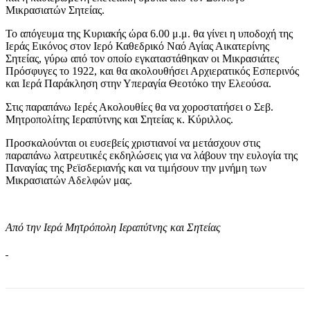
Μικρασιατών Σητείας.
Το απόγευμα της Κυριακής ώρα 6.00 μ.μ. θα γίνει η υποδοχή της
Ιεράς Εικόνος στον Ιερό Καθεδρικό Ναό Αγίας Αικατερίνης
Σητείας, γύρω από τον οποίο εγκαταστάθηκαν οι Μικρασιάτες
Πρόσφυγες το 1922, και θα ακολουθήσει Αρχιερατικός Εσπερινός
και Ιερά Παράκληση στην Υπεραγία Θεοτόκο την Ελεούσα.
Στις παραπάνω Ιερές Ακολουθίες θα να χοροστατήσει ο Σεβ.
Μητροπολίτης Ιεραπύτνης και Σητείας κ. Κύριλλος.
Προσκαλούνται οι ευσεβείς χριστιανοί να μετάσχουν στις
παραπάνω λατρευτικές εκδηλώσεις για να λάβουν την ευλογία της
Παναγίας της Ρεϊσδεριανής και να τιμήσουν την μνήμη των
Μικρασιατών Αδελφών μας.
Από την Ιερά Μητρόπολη Ιεραπύτνης και Σητείας