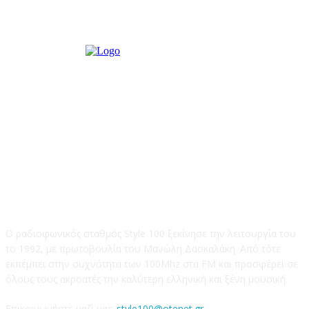
STYLE 100FM
Ο ραδιοφωνικός σταθμός Style 100 ξεκίνησε την λειτουργία του
το 1992, με πρωτοβουλία του Μανώλη Δασκαλάκη. Από τότε
εκπέμπει στην συχνότητα των 100Mhz στα FM και προσφέρει σε
όλους τους ακροατές την καλύτερη ελληνική και ξένη μουσική.
Επικοινωνήστε μαζί μας:
style100@otenet.gr