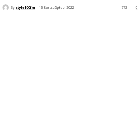
By
style100fm
15 Σεπτεμβρίου, 2022
773
0