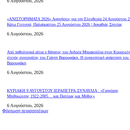
6 Αυγούστου, 2026
«ΑΝΙΣΤΟΡΗΜΑΤΑ 2026» Αφηγήσεις για την Ελευθερία 24 Αυγούστου 2
Κάτω Γειτονιά, Παλαίκαστρο 25 Αυγούστου 2026 | Αγκαθιάς Σητείας
6 Αυγούστου, 2026
Από παθολογικά αίτια ο θάνατος του Ανδρέα Μπρακούλια στον Kουρεμέν
στενός συνεργάτης του Γιάννη Βαρουφάκη. Η συγκινητική ανάρτηση του 
Βαρουφάκη
6 Αυγούστου, 2026
ΚΥΡΙΑΚΗ 9 ΑΥΓΟΥΣΤΟΥ ΙΕΡΑΠΕΤΡΑ-ΣΥΝΑΥΛΙΑ : «Γρηγόρης
Μπιθικώτσης 1922-2005… και Πατέρας και Μύθος»
6 Αυγούστου, 2026
Φόρτωση περισσοτέρων
Σητεία