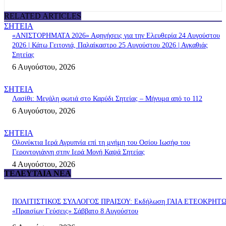
RELATED ARTICLES
ΣΗΤΕΙΑ
«ΑΝΙΣΤΟΡΗΜΑΤΑ 2026» Αφηγήσεις για την Ελευθερία 24 Αυγούστου
2026 | Κάτω Γειτονιά, Παλαίκαστρο 25 Αυγούστου 2026 | Αγκαθιάς
Σητείας
6 Αυγούστου, 2026
ΣΗΤΕΙΑ
Λασίθι: Μεγάλη φωτιά στο Καρύδι Σητείας – Μήνυμα από το 112
6 Αυγούστου, 2026
ΣΗΤΕΙΑ
Ολονύκτια Ιερά Αγρυπνία επί τη μνήμη του Οσίου Ιωσήφ του
Γεροντογιάννη στην Ιερά Μονή Καψά Σητείας
4 Αυγούστου, 2026
ΤΕΛΕΥΤΑΊΑ ΝΈΑ
ΠΟΛΙΤΙΣΤΙΚΟΣ ΣΥΛΛΟΓΟΣ ΠΡΑΙΣΟΥ: Εκδήλωση ΓΑΙΑ ΕΤΕΟΚΡΗΤ
«Πραισίων Γεύσεις» Σάββατο 8 Αυγούστου