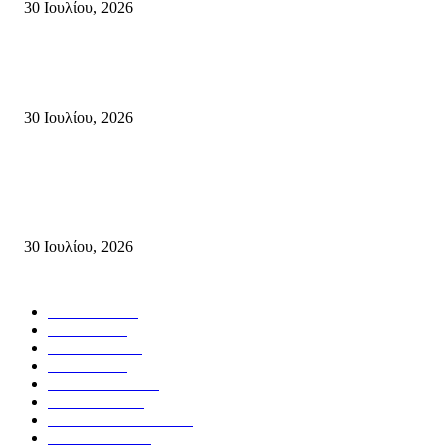
30 Ιουλίου, 2026
Δήλωση Κατερίνας Σπυριδάκη – Βουλευτή Λασιθίου του ΠΑΣΟΚ για τις
Πυρκαγιές στην Κρήτη
30 Ιουλίου, 2026
Δήλωση του Σίμου Συμεωνίδη, μέλους της ΕΠ Κρήτης του ΚΚΕ, γραμμ
της ΤΕ Λασιθίου του ΚΚΕ και δημοτικού συμβούλου Σητείας με τη Λαϊ
Συσπείρωση...
30 Ιουλίου, 2026
Δημοφιλής Κατηγορίες
ΣΗΤΕΙΑ
3267
ΛΑΣΙΘΙ
633
ΕΙΔΗΣΕΙΣ
438
ΚΡΗΤΗ
401
ΙΕΡΑΠΕΤΡΑ
318
ΑΠΟΨΕΙΣ
276
ΣΥΝΕΝΤΕΥΞΕΙΣ
249
ΠΟΛΙΤΙΚΑ
122