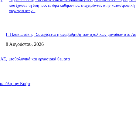
που έχασαν τη ζωή τους εν ώρα καθήκοντος, επιχειρώντας στην καταστροφική
πυρκαγιά στην...
ς
Γ. Πλακιωτάκης: Συνεχίζεται η αναβάθμιση των σχολικών μονάδων στο Λα
8 Αυγούστου, 2026
Ε, μισθολογικά και εργασιακά θεματα
σε όλη την Κρήτη
υροσβεστικές δυνάμεις που κατάφεραν να θέσουν υπό έλεγχο τη φωτιά