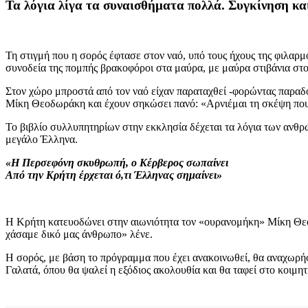
Τα λόγια λίγα τα συναισθήματα πολλά. Συγκίνηση και
Τη στιγμή που η σορός έφτασε στον ναό, υπό τους ήχους της φιλαρ
συνοδεία της πομπής βρακοφόροι στα μαύρα, με μαύρα στιβάνια στο 
Στον χώρο μπροστά από τον ναό είχαν παραταχθεί -φορώντας παραδ
Μίκη Θεοδωράκη και έχουν σηκώσει πανό: «Αρνιέμαι τη σκέψη που 
Το βιβλίο συλλυπητηρίων στην εκκλησία δέχεται τα λόγια των ανθ
μεγάλο Έλληνα.
«Η Περσεφόνη σκυθρωπή, ο Κέρβερος σωπαίνει
Από την Κρήτη έρχεται ό,τι Έλληνας σημαίνει»
Η Κρήτη κατευοδώνει στην αιωνιότητα τον «ουρανομήκη» Μίκη Θεοδ
χάσαμε δικό μας άνθρωπο» λένε.
Η σορός, με βάση το πρόγραμμα που έχει ανακοινωθεί, θα αναχωρήσ
Γαλατά, όπου θα ψαλεί η εξόδιος ακολουθία και θα ταφεί στο κοιμη