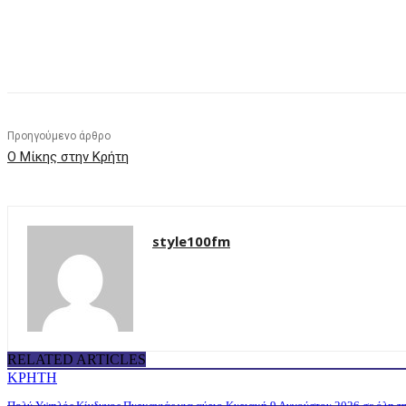
μερίδιο
Προηγούμενο άρθρο
Ο Μίκης στην Κρήτη
style100fm
RELATED ARTICLES
ΚΡΗΤΗ
Πολύ Υψηλός Κίνδυνος Πυρκαγιάς για αύριο Κυριακή 9 Αυγούστου 2026 σε όλη τ