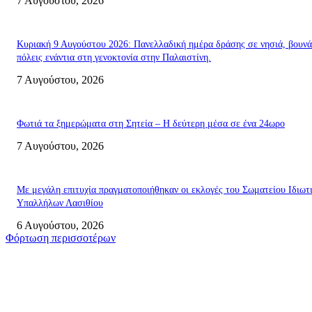
7 Αυγούστου, 2026
Κυριακή 9 Αυγούστου 2026: Πανελλαδική ημέρα δράσης σε νησιά, βουνά
πόλεις ενάντια στη γενοκτονία στην Παλαιστίνη.
7 Αυγούστου, 2026
Φωτιά τα ξημερώματα στη Σητεία – Η δεύτερη μέσα σε ένα 24ωρο
7 Αυγούστου, 2026
Με μεγάλη επιτυχία πραγματοποιήθηκαν οι εκλογές του Σωματείου Ιδιωτ
Υπαλλήλων Λασιθίου
6 Αυγούστου, 2026
Φόρτωση περισσοτέρων
Σητεία