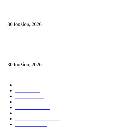
Δήλωση Κατερίνας Σπυριδάκη – Βουλευτή Λασιθίου του ΠΑΣΟΚ για τις
Πυρκαγιές στην Κρήτη
30 Ιουλίου, 2026
Δήλωση του Σίμου Συμεωνίδη, μέλους της ΕΠ Κρήτης του ΚΚΕ, γραμμ
της ΤΕ Λασιθίου του ΚΚΕ και δημοτικού συμβούλου Σητείας με τη Λαϊ
Συσπείρωση...
30 Ιουλίου, 2026
Δημοφιλής Κατηγορίες
ΣΗΤΕΙΑ
3270
ΛΑΣΙΘΙ
635
ΕΙΔΗΣΕΙΣ
438
ΚΡΗΤΗ
401
ΙΕΡΑΠΕΤΡΑ
318
ΑΠΟΨΕΙΣ
276
ΣΥΝΕΝΤΕΥΞΕΙΣ
250
ΠΟΛΙΤΙΚΑ
122