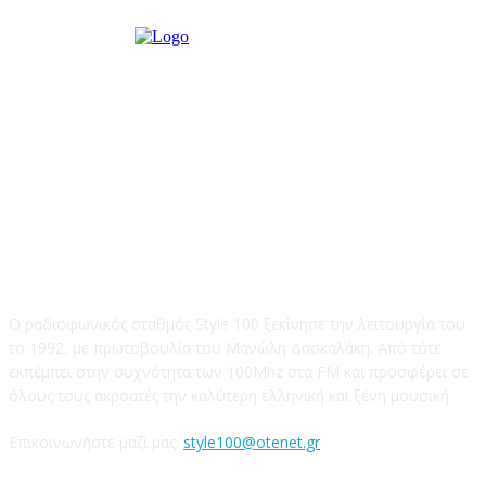
STYLE 100FM
Ο ραδιοφωνικός σταθμός Style 100 ξεκίνησε την λειτουργία του
το 1992, με πρωτοβουλία του Μανώλη Δασκαλάκη. Από τότε
εκπέμπει στην συχνότητα των 100Mhz στα FM και προσφέρει σε
όλους τους ακροατές την καλύτερη ελληνική και ξένη μουσική.
Επικοινωνήστε μαζί μας:
style100@otenet.gr