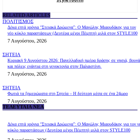
RELATED ARTICLES
ΠΟΛΙΤΙΣΜΟΣ
Δέκα επτά χρόνια “Στειακά Δρώμενα”: Ο Μανώλης Μιαουδάκης για τον
νέο κύκλο παραστάσεων (Δευτέρα μέχρι Πέμπτη) μιλά στον STYLE100
7 Αυγούστου, 2026
ΣΗΤΕΙΑ
Κυριακή 9 Αυγούστου 2026: Πανελλαδική ημέρα δράσης σε νησιά, βουνά
και πόλεις ενάντια στη γενοκτονία στην Παλαιστίνη.
7 Αυγούστου, 2026
ΣΗΤΕΙΑ
Φωτιά τα ξημερώματα στη Σητεία – Η δεύτερη μέσα σε ένα 24ωρο
7 Αυγούστου, 2026
ΤΕΛΕΥΤΑΊΑ ΝΈΑ
Δέκα επτά χρόνια “Στειακά Δρώμενα”: Ο Μανώλης Μιαουδάκης για τον ν
κύκλο παραστάσεων (Δευτέρα μέχρι Πέμπτη) μιλά στον STYLE100