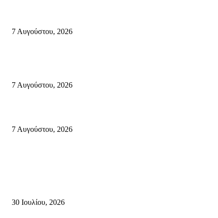
Δέκα επτά χρόνια “Στειακά Δρώμενα”: Ο Μανώλης Μιαουδάκης για τον ν
κύκλο παραστάσεων (Δευτέρα μέχρι Πέμπτη) μιλά στον STYLE100
7 Αυγούστου, 2026
Κυριακή 9 Αυγούστου 2026: Πανελλαδική ημέρα δράσης σε νησιά, βουνά
πόλεις ενάντια στη γενοκτονία στην Παλαιστίνη.
7 Αυγούστου, 2026
Φωτιά τα ξημερώματα στη Σητεία – Η δεύτερη μέσα σε ένα 24ωρο
7 Αυγούστου, 2026
Κρήτη
Τη βαθιά οδύνη του Ελληνικού Κοινοβουλίου για την απώλεια δύο
πυροσβεστών που έχασαν τη ζωή τους εν ώρα καθήκοντος, επιχειρώντας 
καταστροφική πυρκαγιά στην...
30 Ιουλίου, 2026