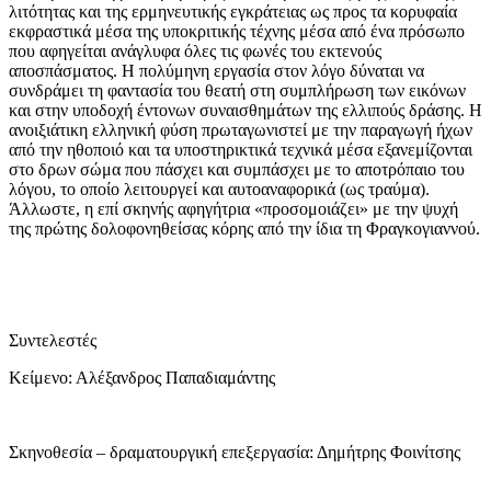
λιτότητας και της ερμηνευτικής εγκράτειας ως προς τα κορυφαία
εκφραστικά μέσα της υποκριτικής τέχνης μέσα από ένα πρόσωπο
που αφηγείται ανάγλυφα όλες τις φωνές του εκτενούς
αποσπάσματος. Η πολύμηνη εργασία στον λόγο δύναται να
συνδράμει τη φαντασία του θεατή στη συμπλήρωση των εικόνων
και στην υποδοχή έντονων συναισθημάτων της ελλιπούς δράσης. Η
ανοιξιάτικη ελληνική φύση πρωταγωνιστεί με την παραγωγή ήχων
από την ηθοποιό και τα υποστηρικτικά τεχνικά μέσα εξανεμίζονται
στο δρων σώμα που πάσχει και συμπάσχει με το αποτρόπαιο του
λόγου, το οποίο λειτουργεί και αυτοαναφορικά (ως τραύμα).
Άλλωστε, η επί σκηνής αφηγήτρια «προσομοιάζει» με την ψυχή
της πρώτης δολοφονηθείσας κόρης από την ίδια τη Φραγκογιαννού.
Συντελεστές
Κείμενο: Αλέξανδρος Παπαδιαμάντης
Σκηνοθεσία – δραματουργική επεξεργασία: Δημήτρης Φοινίτσης