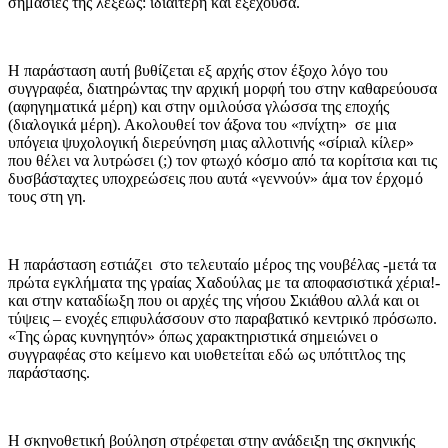
σημασίες της λέξεως: ιδιαίτερη και εξέχουσα.
Η παράσταση αυτή βυθίζεται εξ αρχής στον έξοχο λόγο του
συγγραφέα, διατηρώντας την αρχική μορφή του στην καθαρεύουσα
(αφηγηματικά μέρη) και στην ομιλούσα γλώσσα της εποχής
(διαλογικά μέρη). Ακολουθεί τον άξονα του «πνίχτη» σε μια
υπόγεια ψυχολογική διερεύνηση μιας αλλοτινής «σίριαλ κίλερ»
που θέλει να λυτρώσει (;) τον φτωχό κόσμο από τα κορίτσια και τις
δυσβάσταχτες υποχρεώσεις που αυτά «γεννούν» άμα τον έρχομό
τους στη γη.
Η παράσταση εστιάζει στο τελευταίο μέρος της νουβέλας -μετά τα
πρώτα εγκλήματα της γραίας Χαδούλας με τα αποφασιστικά χέρια!-
και στην καταδίωξη που οι αρχές της νήσου Σκιάθου αλλά και οι
τύψεις – ενοχές επιφυλάσσουν στο παραβατικό κεντρικό πρόσωπο.
«Της ώρας κυνηγητόν» όπως χαρακτηριστικά σημειώνει ο
συγγραφέας στο κείμενο και υιοθετείται εδώ ως υπότιτλος της
παράστασης.
Η σκηνοθετική βούληση στρέφεται στην ανάδειξη της σκηνικής