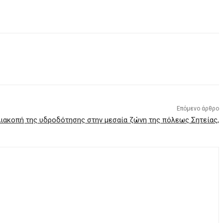
Επόμενο άρθρο
ιακοπή της υδροδότησης στην μεσαία ζώνη της πόλεως Σητείας,