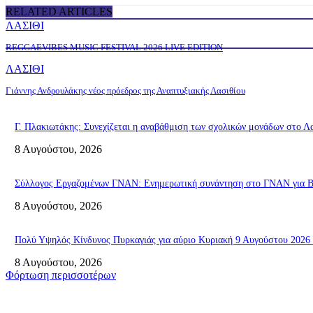
RELATED ARTICLES
ΛΑΣΙΘΙ
REGGAEVIBES MUSIC FESTIVAL 2026 LIVE EDITION
ΛΑΣΙΘΙ
Γιάννης Ανδρουλάκης νέος πρόεδρος της Αναπτυξιακής Λασιθίου
Γ. Πλακιωτάκης: Συνεχίζεται η αναβάθμιση των σχολικών μονάδων στο Λ
8 Αυγούστου, 2026
Σύλλογος Εργαζομένων ΓΝΑΝ: Ενημερωτική συνάντηση στο ΓΝΑΝ για ΒΑ
8 Αυγούστου, 2026
Πολύ Υψηλός Κίνδυνος Πυρκαγιάς για αύριο Κυριακή 9 Αυγούστου 2026 
8 Αυγούστου, 2026
Φόρτωση περισσοτέρων