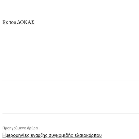
Εκ του ΔΟΚΑΣ
μερίδιο
Προηγούμενο άρθρο
Ημερομηνίες έναρξης συγκομιδής ελαιοκάρπου