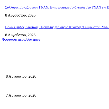
Σύλλογος Εργαζομένων ΓΝΑΝ: Ενημερωτική συνάντηση στο ΓΝΑΝ για ΒΑ
8 Αυγούστου, 2026
Πολύ Υψηλός Κίνδυνος Πυρκαγιάς για αύριο Κυριακή 9 Αυγούστου 2026 
8 Αυγούστου, 2026
Φόρτωση περισσοτέρων
Σητεία
Μάχη με τις φλόγες στα Αχλάδια – Υπεράνθρωπες προσπάθειες από τις π
8 Αυγούστου, 2026
Σητεία: Φωτιά στα Αχλάδια, δύσκολη μάχη με τις φλόγες – Βίντεο
7 Αυγούστου, 2026
Δέκα επτά χρόνια “Στειακά Δρώμενα”: Ο Μανώλης Μιαουδάκης για τον 