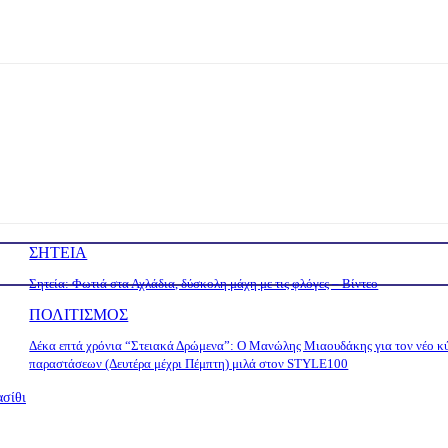
ΣΗΤΕΙΑ
Σητεία: Φωτιά στα Αχλάδια, δύσκολη μάχη με τις φλόγες – Βίντεο
ΠΟΛΙΤΙΣΜΟΣ
Δέκα επτά χρόνια “Στειακά Δρώμενα”: Ο Μανώλης Μιαουδάκης για τον νέο κ
παραστάσεων (Δευτέρα μέχρι Πέμπτη) μιλά στον STYLE100
ασίθι