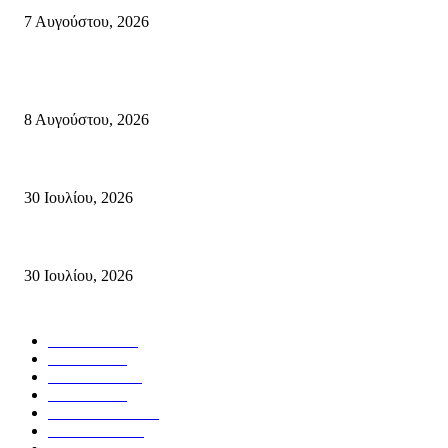
7 Αυγούστου, 2026
Κρήτη
Πολύ Υψηλός Κίνδυνος Πυρκαγιάς για αύριο Κυριακή 9 Αυγούστου 2026
8 Αυγούστου, 2026
Τη βαθιά οδύνη του Ελληνικού Κοινοβουλίου για την απώλεια δύο πυροσβ
30 Ιουλίου, 2026
Δήλωση Κατερίνας Σπυριδάκη – Βουλευτή Λασιθίου του ΠΑΣΟΚ για τις
30 Ιουλίου, 2026
Δημοφιλής Κατηγορίες
ΣΗΤΕΙΑ
3272
ΛΑΣΙΘΙ
638
ΕΙΔΗΣΕΙΣ
438
ΚΡΗΤΗ
402
ΙΕΡΑΠΕΤΡΑ
318
ΑΠΟΨΕΙΣ
276