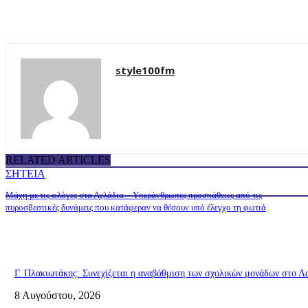
style100fm
RELATED ARTICLES
ΣΗΤΕΙΑ
Μάχη με τις φλόγες στα Αχλάδια – Υπεράνθρωπες προσπάθειες από τις
πυροσβεστικές δυνάμεις που κατάφεραν να θέσουν υπό έλεγχο τη φωτιά
Γ. Πλακιωτάκης: Συνεχίζεται η αναβάθμιση των σχολικών μονάδων στο Λ
8 Αυγούστου, 2026