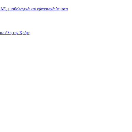
Ε, μισθολογικά και εργασιακά θεματα
σε όλη την Κρήτη
υροσβεστικές δυνάμεις που κατάφεραν να θέσουν υπό έλεγχο τη φωτιά
νέο κύκλο παραστάσεων (Δευτέρα μέχρι Πέμπτη) μιλά στον STYLE100