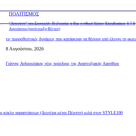
ΠΟΛΙΤΙΣΜΟΣ
ο
“Αντιγόνη” του Σοφοκλή: Η εξουσία, η βία, η ηθική Άλσος Χλουβεράκη, 6,7,8
Αυγούστου (συνέντευξη-Βίντεο)
τις πυροσβεστικές δυνάμεις που κατάφεραν να θέσουν υπό έλεγχο τη φωτ
8 Αυγούστου, 2026
Γιάννης Ανδρουλάκης νέος πρόεδρος της Αναπτυξιακής Λασιθίου
νέο κύκλο παραστάσεων (Δευτέρα μέχρι Πέμπτη) μιλά στον STYLE100