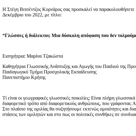
Η Στέγη Βιτσέντζος Κορνάρος σας προσκαλεί να παρακολουθήσετε ζ
Δεκέμβριο του 2022, με τίτλο:
“
Γλ
ώ
σσες
ή
δ
ιά
λεκτο
ι
;
Μ
ια
δ
ύ
σκολη
α
π
ό
φ
α
ση
πο
υ
δεν
τολμο
ύ
μ
Εισηγήτρια: Μαρίνα Τζακώστα
Καθηγήτρια Γλωσσικής Ανάπτυξης και Αγωγής του Παιδιού της Προ
Παιδαγωγικό Τμήμα Προσχολικής Εκπαίδευσης
Πανεπιστήμιο Κρήτης
Τί είναι οι γεωγραφικές γλωσσικές ποικιλίες; Είναι πλήρη γλωσσικ
διαφορετικό τρόπο από διαφορετικούς ανθρώπους, που γράφονται; Αν 
Στο πλαίσιο της ομιλίας θα συζητήσουμε εκτενώς ομοιότητες και 
στάσεις των ομιλητών και στο πως οι πολιτικές συνθήκες σε συνδυ