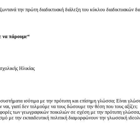
ωντανά την πρώτη διαδικτυακή διάλεξη του κύκλου διαδικτυακών δι
ε
ν
α
π
ά
ρο
υ
με
“
σχολικής Ηλικίας
ά συστήματα ισότιμα με την πρότυπη και επίσημη γλώσσα; Είναι γλώσ
ναι, γιατί δεν τολμούμε να τους δώσουμε την θέση που τους αξίζει;
διαφορές των γεωγραφικών ποικιλιών σε σχέση με την πρότυπη γλώσσα
ασμό με την εκπαιδευτική πολιτική διαμορφώνουν την γλωσσική ιδεολ