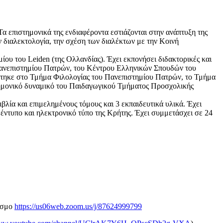
 επιστημονικά της ενδιαφέροντα εστιάζονται στην ανάπτυξη της
 διαλεκτολογία, την σχέση των διαλέκτων με την Κοινή
ου του Leiden (της Ολλανδίας). Έχει εκπονήσει διδακτορικές και
 Πανεπιστημίου Πατρών, του Κέντρου Ελληνικών Σπουδών του
στηκε στο Τμήμα Φιλολογίας του Πανεπιστημίου Πατρών, το Τμήμα
τημονικό δυναμικό του Παιδαγωγικού Τμήματος Προσχολικής
βλία και επιμελημένους τόμους και 3 εκπαιδευτικά υλικά. Έχει
έντυπο και ηλεκτρονικό τύπο της Κρήτης. Έχει συμμετάσχει σε 24
δεσμο
https://us06web.zoom.us/j/87624999799