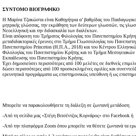
ΣΥΝΤΟΜΟ
ΒΙΟΓΡΑΦΙΚΟ
Η Μαρίνα Τζακώστα είναι Καθηγήτρια α’ βαθμίδας του Παιδαγωγικο
μητρικής γλώσσας, την εκμάθηση των δεύτερων γλωσσών, τις γλωσσι
Νεοελληνική και την διδασκαλία των διαλέκτων.
Είναι απόφοιτη του Τμήματος Φιλολογίας του Πανεπιστημίου Κρήτης 
μεταδιδακτορικές έρευνες στο Τμήμα Γλωσσολογίας του Πανεπιστη
Πανεπιστημίου Princeton (Η.Π.Α., 2018) και του Κέντρου Ελληνι
Φιλολογίας του Πανεπιστημίου Κρήτης και το Τμήμα Μεσογειακών 
Εκπαίδευσης του Πανεπιστημίου Κρήτης.
Έχει δημοσιεύσει περισσότερες από 100 μελέτες σε διεθνείς επιμελ
δώσει περισσότερες από 100 προσκεκλημένες ομιλίες και συνεντεύξ
ερευνητικά προγράμματα ως επιστημονικώς υπεύθυνη ή ως επιστημο
Μπορείτε να παρακολουθήσετε τη διάλεξη σε ζωντανή μετάδοση
-Από τη σελίδα μας «Στέγη Βιτσέντζος Κορνάρος» στο Facebook ή
-Από την πλατφόρμα Zoom όπου μπορείτε να θέσετε ζωντανά τα ερ