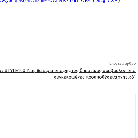
/www.youtube.com/channel/UClrAK7Y6H_QPscSDh2g-VXA
)
Επόμενο άρθρο
ον STYLE100: Ναι, θα είμαι υποψήφιος δημοτικός σύμβουλος υπό
συγκεκριμένες προϋποθέσεις(ηχητικό)