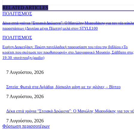
RELATED ARTICLES
ΠΟΛΙΤΙΣΜΟΣ
Δέκα επτά χρόνια “Στειακά Δρώμενα”: Ο Μανώλης Μιαουδάκης για τον νέο κύκλ
παραστάσεων (Δευτέρα μέχρι Πέμπτη) μιλά στον STYLE100
ΠΟΛΙΤΙΣΜΟΣ
Ειρήνη Δερμιτζάκη: Πρώτη πανελλαδική παρουσίαση του νέου της βιβλίου «Το
κορίτσι που σκότωσε τον πρωθυπουργό» στο Λαογραφικό Μουσείο, Σάββατο στις
19:30 -συνέντευξη (audio)
7 Αυγούστου, 2026
Σητεία: Φωτιά στα Αχλάδια, δύσκολη μάχη με τις φλόγες – Βίντεο
7 Αυγούστου, 2026
Δέκα επτά χρόνια “Στειακά Δρώμενα”: Ο Μανώλης Μιαουδάκης για τον 
7 Αυγούστου, 2026
Φόρτωση περισσοτέρων