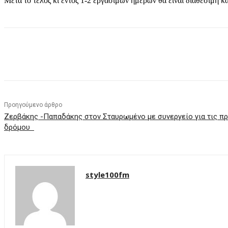
Μετά το τέλος κι εντός 1-2 εργάσιμων ημερών θα είναι διαθέσιμη κα
μερίδιο
Προηγούμενο άρθρο
Ζερβάκης -Παπαδάκης στον Σταυρωμένο με συνεργείο για τις π
δρόμου
style100fm