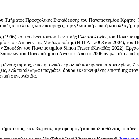
ύ Τμήματος Προσχολικής Εκπαίδευσης του Πανεπιστημίου Κρήτης. Τα
κές αποκλίσεις και διαταραχές, την γλωσσική επαφή και αλλαγή, την
(1996) και του Ινστιτούτου Γενετικής Γλωσσολογίας του Πανεπιστημί
μίου του Amherst της Μασαχουσέτης (Η.Π.Α., 2003 και 2004), του
κών Σπουδών του Πανεπιστημίου Simon Fraser (Καναδάς, 2022). Εργά
Σπουδών του Πανεπιστημίου Αιγαίου. Από το 2006 ανήκει στο επισ
ημένους τόμους, επιστημονικά περιοδικά και πρακτικά συνεδρίων, 7 βι
εις, ενώ παράλληλα υπογράφει άρθρα εκλαϊκευμένης επιστήμης στον 
νική συνεργάτιδα.
ωτήματα σας, κατεβάζοντας την εφαρμογή και ακολουθώντας το σύν