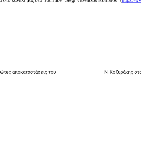
ι στο κανάλι μας στο YouTube “Stegi Vitsentzos Kornaros” (
https:/
ρώτες αποκαταστάσεις του
Ν. Κοζυράκης στ