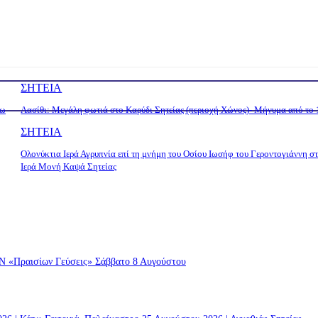
ΣΗΤΕΙΑ
τω
Λασίθι: Μεγάλη φωτιά στο Καρύδι Σητείας (περιοχή Χώνος)- Μήνυμα από το
ΣΗΤΕΙΑ
Ολονύκτια Ιερά Αγρυπνία επί τη μνήμη του Οσίου Ιωσήφ του Γεροντογιάννη σ
Ιερά Μονή Καψά Σητείας
ραισίων Γεύσεις» Σάββατο 8 Αυγούστου