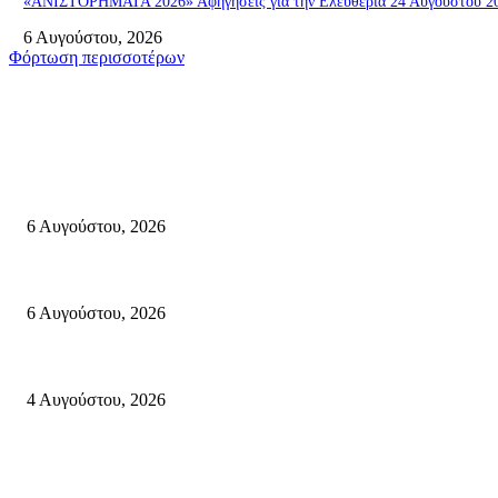
«ΑΝΙΣΤΟΡΗΜΑΤΑ 2026» Αφηγήσεις για την Ελευθερία 24 Αυγούστου 2026
6 Αυγούστου, 2026
Φόρτωση περισσοτέρων
Σητεία
«ΑΝΙΣΤΟΡΗΜΑΤΑ 2026» Αφηγήσεις για την Ελευθερία 24 Αυγούστου 2026
6 Αυγούστου, 2026
Λασίθι: Μεγάλη φωτιά στο Καρύδι Σητείας (περιοχή Χώνος)- Μήνυμα απ
6 Αυγούστου, 2026
Ολονύκτια Ιερά Αγρυπνία επί τη μνήμη του Οσίου Ιωσήφ του Γεροντογιά
4 Αυγούστου, 2026
Κρήτη
Τη βαθιά οδύνη του Ελληνικού Κοινοβουλίου για την απώλεια δύο πυροσβ