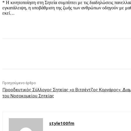
* Η κινητοποίηση στη Σητεία συμπίπτει με τις διαδηλώσεις πανελλα
εγκατάλειψη, η υποβάθμιση της ζωής των ανθρώπων οδηγούν με μαθη
εκεί…
μερίδιο
Προηγούμενο άρθρο
Προοδευτικός Σύλλογος Σητείας «ο Βιτσέντζος Κορνάρος»: Διαμ
του Νοσοκομείου Σητείας
style100fm