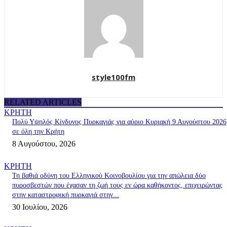
style100fm
RELATED ARTICLES
ΚΡΗΤΗ
Πολύ Υψηλός Κίνδυνος Πυρκαγιάς για αύριο Κυριακή 9 Αυγούστου 2026
σε όλη την Κρήτη
8 Αυγούστου, 2026
ΚΡΗΤΗ
Τη βαθιά οδύνη του Ελληνικού Κοινοβουλίου για την απώλεια δύο
πυροσβεστών που έχασαν τη ζωή τους εν ώρα καθήκοντος, επιχειρώντας
στην καταστροφική πυρκαγιά στην...
30 Ιουλίου, 2026