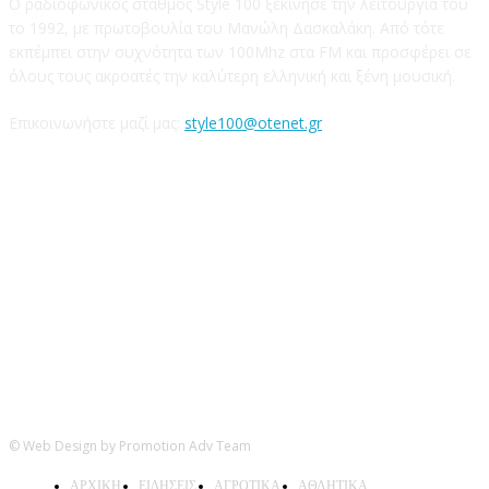
Ο ραδιοφωνικός σταθμός Style 100 ξεκίνησε την λειτουργία του
το 1992, με πρωτοβουλία του Μανώλη Δασκαλάκη. Από τότε
εκπέμπει στην συχνότητα των 100Mhz στα FM και προσφέρει σε
όλους τους ακροατές την καλύτερη ελληνική και ξένη μουσική.
Επικοινωνήστε μαζί μας:
style100@otenet.gr
Ακολουθήστε μας
© Web Design by Promotion Adv Team
ΑΡΧΙΚΗ
ΕΙΔΗΣΕΙΣ
ΑΓΡΟΤΙΚΑ
ΑΘΛΗΤΙΚΑ