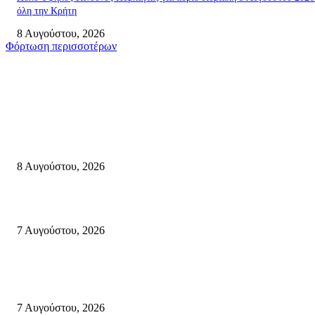
όλη την Κρήτη
8 Αυγούστου, 2026
Φόρτωση περισσοτέρων
Σητεία
Μάχη με τις φλόγες στα Αχλάδια – Υπεράνθρωπες προσπάθειες από τις
πυροσβεστικές δυνάμεις που κατάφεραν να θέσουν υπό έλεγχο τη φωτιά
8 Αυγούστου, 2026
Σητεία: Φωτιά στα Αχλάδια, δύσκολη μάχη με τις φλόγες – Βίντεο
7 Αυγούστου, 2026
Δέκα επτά χρόνια “Στειακά Δρώμενα”: Ο Μανώλης Μιαουδάκης για τον ν
κύκλο παραστάσεων (Δευτέρα μέχρι Πέμπτη) μιλά στον STYLE100
7 Αυγούστου, 2026