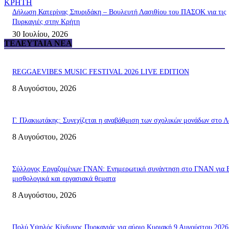
ΚΡΗΤΗ
Δήλωση Κατερίνας Σπυριδάκη – Βουλευτή Λασιθίου του ΠΑΣΟΚ για τις
Πυρκαγιές στην Κρήτη
30 Ιουλίου, 2026
ΤΕΛΕΥΤΑΊΑ ΝΈΑ
REGGAEVIBES MUSIC FESTIVAL 2026 LIVE EDITION
8 Αυγούστου, 2026
Γ. Πλακιωτάκης: Συνεχίζεται η αναβάθμιση των σχολικών μονάδων στο Λ
8 Αυγούστου, 2026
Σύλλογος Εργαζομένων ΓΝΑΝ: Ενημερωτική συνάντηση στο ΓΝΑΝ για 
μισθολογικά και εργασιακά θεματα
8 Αυγούστου, 2026
Πολύ Υψηλός Κίνδυνος Πυρκαγιάς για αύριο Κυριακή 9 Αυγούστου 2026