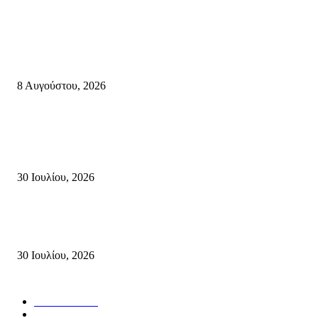
Κρήτη
Πολύ Υψηλός Κίνδυνος Πυρκαγιάς για αύριο Κυριακή 9 Αυγούστου 2026
όλη την Κρήτη
8 Αυγούστου, 2026
Τη βαθιά οδύνη του Ελληνικού Κοινοβουλίου για την απώλεια δύο
πυροσβεστών που έχασαν τη ζωή τους εν ώρα καθήκοντος, επιχειρώντας 
καταστροφική πυρκαγιά στην...
30 Ιουλίου, 2026
Δήλωση Κατερίνας Σπυριδάκη – Βουλευτή Λασιθίου του ΠΑΣΟΚ για τις
Πυρκαγιές στην Κρήτη
30 Ιουλίου, 2026
Δημοφιλής Κατηγορίες
ΣΗΤΕΙΑ
3272
ΛΑΣΙΘΙ
638