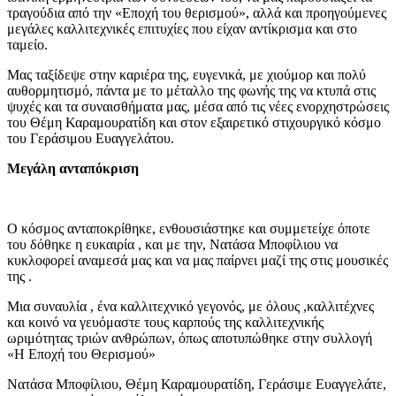
τραγούδια από την «Εποχή του θερισμού», αλλά και προηγούμενες
μεγάλες καλλιτεχνικές επιτυχίες που είχαν αντίκρισμα και στο
ταμείο.
Μας ταξίδεψε στην καριέρα της, ευγενικά, με χιούμορ και πολύ
αυθορμητισμό, πάντα με το μέταλλο της φωνής της να κτυπά στις
ψυχές και τα συναισθήματα μας, μέσα από τις νέες ενορχηστρώσεις
του Θέμη Καραμουρατίδη και στον εξαιρετικό στιχουργικό κόσμο
του Γεράσιμου Ευαγγελάτου.
Μεγάλη
ανταπόκριση
Ο κόσμος ανταποκρίθηκε, ενθουσιάστηκε και συμμετείχε όποτε
του δόθηκε η ευκαιρία , και με την, Νατάσα Μποφίλιου να
κυκλοφορεί αναμεσά μας και να μας παίρνει μαζί της στις μουσικές
της .
Μια συναυλία , ένα καλλιτεχνικό γεγονός, με όλους ,καλλιτέχνες
και κοινό να γευόμαστε τους καρπούς της καλλιτεχνικής
ωριμότητας τριών ανθρώπων, όπως αποτυπώθηκε στην συλλογή
«Η Εποχή του Θερισμού»
Νατάσα Μποφίλιου, Θέμη Καραμουρατίδη, Γεράσιμε Ευαγγελάτε,