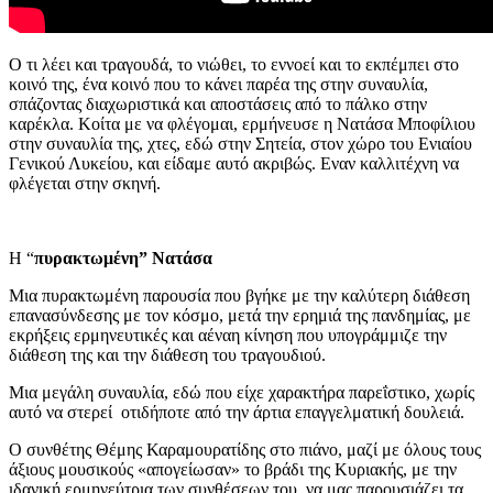
Ο τι λέει και τραγουδά, το νιώθει, το εννοεί και το εκπέμπει στο
κοινό της, ένα κοινό που το κάνει παρέα της στην συναυλία,
σπάζοντας διαχωριστικά και αποστάσεις από το πάλκο στην
καρέκλα. Κοίτα με να φλέγομαι, ερμήνευσε η Νατάσα Μποφίλιου
στην συναυλία της, χτες, εδώ στην Σητεία, στον χώρο του Ενιαίου
Γενικού Λυκείου, και είδαμε αυτό ακριβώς. Εναν καλλιτέχνη να
φλέγεται στην σκηνή.
Η “
πυρακτωμένη” Νατάσα
Μια πυρακτωμένη παρουσία που βγήκε με την καλύτερη διάθεση
επανασύνδεσης με τον κόσμο, μετά την ερημιά της πανδημίας, με
εκρήξεις ερμηνευτικές και αέναη κίνηση που υπογράμμιζε την
διάθεση της και την διάθεση του τραγουδιού.
Μια μεγάλη συναυλία, εδώ που είχε χαρακτήρα παρεΐστικο, χωρίς
αυτό να στερεί οτιδήποτε από την άρτια επαγγελματική δουλειά.
Ο συνθέτης Θέμης Καραμουρατίδης στο πιάνο, μαζί με όλους τους
άξιους μουσικούς «απογείωσαν» το βράδι της Κυριακής, με την
ιδανική ερμηνεύτρια των συνθέσεων του, να μας παρουσιάζει τα