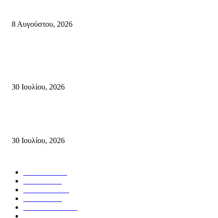
όλη την Κρήτη
8 Αυγούστου, 2026
Τη βαθιά οδύνη του Ελληνικού Κοινοβουλίου για την απώλεια δύο
πυροσβεστών που έχασαν τη ζωή τους εν ώρα καθήκοντος, επιχειρώντας 
καταστροφική πυρκαγιά στην...
30 Ιουλίου, 2026
Δήλωση Κατερίνας Σπυριδάκη – Βουλευτή Λασιθίου του ΠΑΣΟΚ για τις
Πυρκαγιές στην Κρήτη
30 Ιουλίου, 2026
Δημοφιλής Κατηγορίες
ΣΗΤΕΙΑ
3272
ΛΑΣΙΘΙ
638
ΕΙΔΗΣΕΙΣ
438
ΚΡΗΤΗ
402
ΙΕΡΑΠΕΤΡΑ
318
ΑΠΟΨΕΙΣ
276