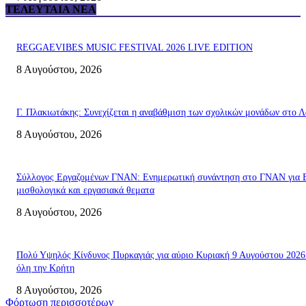
ΤΕΛΕΥΤΑΊΑ ΝΈΑ
REGGAEVIBES MUSIC FESTIVAL 2026 LIVE EDITION
8 Αυγούστου, 2026
Γ. Πλακιωτάκης: Συνεχίζεται η αναβάθμιση των σχολικών μονάδων στο Λ
8 Αυγούστου, 2026
Σύλλογος Εργαζομένων ΓΝΑΝ: Ενημερωτική συνάντηση στο ΓΝΑΝ για 
μισθολογικά και εργασιακά θεματα
8 Αυγούστου, 2026
Πολύ Υψηλός Κίνδυνος Πυρκαγιάς για αύριο Κυριακή 9 Αυγούστου 2026
όλη την Κρήτη
8 Αυγούστου, 2026
Φόρτωση περισσοτέρων