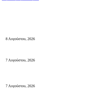
Σητεία
Μάχη με τις φλόγες στα Αχλάδια – Υπεράνθρωπες προσπάθειες από τις
πυροσβεστικές δυνάμεις που κατάφεραν να θέσουν υπό έλεγχο τη φωτιά
8 Αυγούστου, 2026
Σητεία: Φωτιά στα Αχλάδια, δύσκολη μάχη με τις φλόγες – Βίντεο
7 Αυγούστου, 2026
Δέκα επτά χρόνια “Στειακά Δρώμενα”: Ο Μανώλης Μιαουδάκης για τον ν
κύκλο παραστάσεων (Δευτέρα μέχρι Πέμπτη) μιλά στον STYLE100
7 Αυγούστου, 2026
Κρήτη
Πολύ Υψηλός Κίνδυνος Πυρκαγιάς για αύριο Κυριακή 9 Αυγούστου 2026