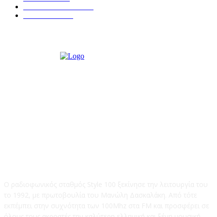
ΣΥΝΕΝΤΕΥΞΕΙΣ
250
ΠΟΛΙΤΙΚΑ
122
STYLE 100FM
Ο ραδιοφωνικός σταθμός Style 100 ξεκίνησε την λειτουργία του
το 1992, με πρωτοβουλία του Μανώλη Δασκαλάκη. Από τότε
εκπέμπει στην συχνότητα των 100Mhz στα FM και προσφέρει σε
όλους τους ακροατές την καλύτερη ελληνική και ξένη μουσική.