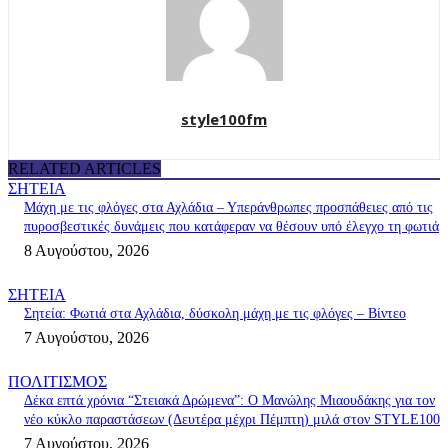
style100fm
RELATED ARTICLES
ΣΗΤΕΙΑ
Μάχη με τις φλόγες στα Αχλάδια – Υπεράνθρωπες προσπάθειες από τις
πυροσβεστικές δυνάμεις που κατάφεραν να θέσουν υπό έλεγχο τη φωτιά
8 Αυγούστου, 2026
ΣΗΤΕΙΑ
Σητεία: Φωτιά στα Αχλάδια, δύσκολη μάχη με τις φλόγες – Βίντεο
7 Αυγούστου, 2026
ΠΟΛΙΤΙΣΜΟΣ
Δέκα επτά χρόνια “Στειακά Δρώμενα”: Ο Μανώλης Μιαουδάκης για τον
νέο κύκλο παραστάσεων (Δευτέρα μέχρι Πέμπτη) μιλά στον STYLE100
7 Αυγούστου, 2026