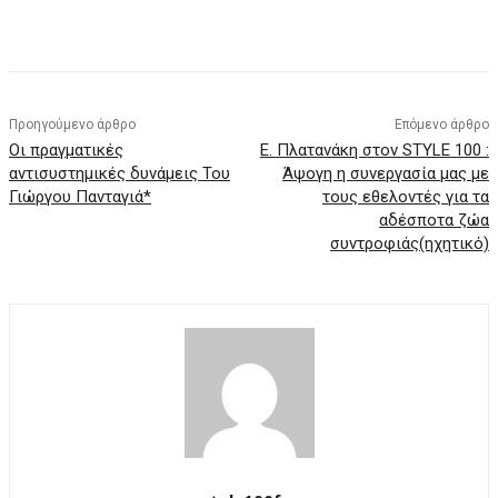
Προηγούμενο άρθρο
Επόμενο άρθρο
Οι πραγματικές
Ε. Πλατανάκη στον STYLE 100 :
αντισυστημικές δυνάμεις Του
Άψογη η συνεργασία μας με
Γιώργου Πανταγιά*
τους εθελοντές για τα
αδέσποτα ζώα
συντροφιάς(ηχητικό)