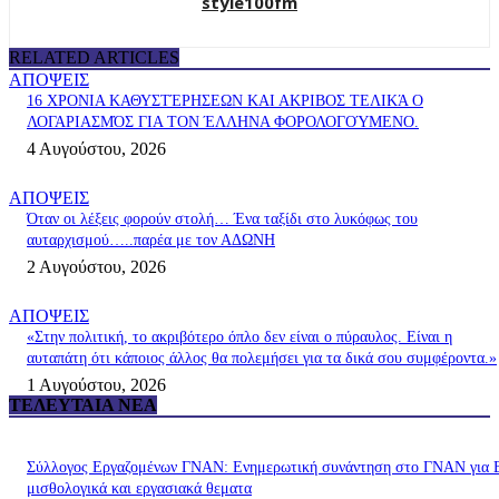
style100fm
RELATED ARTICLES
ΑΠΟΨΕΙΣ
16 ΧΡΟΝΙΑ ΚΑΘΥΣΤΈΡΗΣΕΩΝ ΚΑΙ ΑΚΡΙΒΟΣ ΤΕΛΙΚΆ Ο
ΛΟΓΑΡΙΑΣΜΌΣ ΓΙΑ ΤΟΝ ΈΛΛΗΝΑ ΦΟΡΟΛΟΓΟΎΜΕΝΟ.
4 Αυγούστου, 2026
ΑΠΟΨΕΙΣ
Όταν οι λέξεις φορούν στολή… Ένα ταξίδι στο λυκόφως του
αυταρχισμού…..παρέα με τον ΑΔΩΝΗ
2 Αυγούστου, 2026
ΑΠΟΨΕΙΣ
«Στην πολιτική, το ακριβότερο όπλο δεν είναι ο πύραυλος. Είναι η
αυταπάτη ότι κάποιος άλλος θα πολεμήσει για τα δικά σου συμφέροντα.»
1 Αυγούστου, 2026
ΤΕΛΕΥΤΑΊΑ ΝΈΑ
Σύλλογος Εργαζομένων ΓΝΑΝ: Ενημερωτική συνάντηση στο ΓΝΑΝ για 
μισθολογικά και εργασιακά θεματα