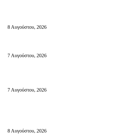
Μάχη με τις φλόγες στα Αχλάδια – Υπεράνθρωπες προσπάθειες από τις
πυροσβεστικές δυνάμεις που κατάφεραν να θέσουν υπό έλεγχο τη φωτιά
8 Αυγούστου, 2026
Σητεία: Φωτιά στα Αχλάδια, δύσκολη μάχη με τις φλόγες – Βίντεο
7 Αυγούστου, 2026
Δέκα επτά χρόνια “Στειακά Δρώμενα”: Ο Μανώλης Μιαουδάκης για τον ν
κύκλο παραστάσεων (Δευτέρα μέχρι Πέμπτη) μιλά στον STYLE100
7 Αυγούστου, 2026
Κρήτη
Πολύ Υψηλός Κίνδυνος Πυρκαγιάς για αύριο Κυριακή 9 Αυγούστου 2026
όλη την Κρήτη
8 Αυγούστου, 2026