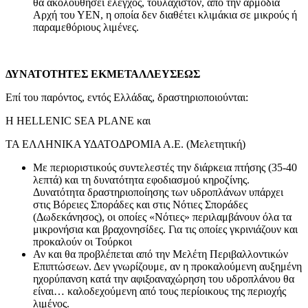
θα ακολουθήσει έλεγχος, τουλάχιστον, από την αρμόδια
Αρχή του ΥΕΝ, η οποία δεν διαθέτει κλιμάκια σε μικρούς ή
παραμεθόριους λιμένες.
ΔΥΝΑΤΟΤΗΤΕΣ ΕΚΜΕΤΑΛΛΕΥΣΕΩΣ
Επί του παρόντος, εντός Ελλάδας, δραστηριοποιούνται:
Η HELLENIC SEA PLANE και
ΤΑ ΕΛΛΗΝΙΚΑ ΥΔΑΤΟΔΡΟΜΙΑ Α.Ε. (Μελετητική)
Με περιοριστικούς συντελεστές την διάρκεια πτήσης (35-40
λεπτά) και τη δυνατότητα εφοδιασμού κηροζίνης.
Δυνατότητα δραστηριοποίησης των υδροπλάνων υπάρχει
στις Βόρειες Σποράδες και στις Νότιες Σποράδες
(Δωδεκάνησος), οι οποίες «Νότιες» περιλαμβάνουν όλα τα
μικρονήσια και βραχονησίδες. Για τις οποίες γκρινιάζουν και
προκαλούν οι Τούρκοι
Αν και θα προβλέπεται από την Μελέτη Περιβαλλοντικών
Επιπτώσεων. Δεν γνωρίζουμε, αν η προκαλούμενη αυξημένη
ηχορύπανση κατά την αφιξοαναχώρηση του υδροπλάνου θα
είναι… καλοδεχούμενη από τους περίοικους της περιοχής
λιμένος.