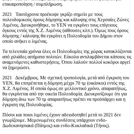
επικαιροποίηση / συμπλήρωση.
2021 Ταυτόχρονα προέκυψε γκρίζο σημείο με τους
πολεοδομικούς όρους δόμησης και κάλυψης στις Χερσαίες Ζώνες
Λιμένος. Διευκρινήθηκε, το ΥΕΝ να εγκρίνει τους επίγειους
όγκους εντός της Χ.Ζ. Λιμένος (αίθουσες κλπ.). Όμως τους όρους
δόμησης / κάλυψης θα εγκρίνει η Πολεοδομία του Δήμου στον
οποίο ανήκει ο λιμένας.
Τα τελευταία χρόνια όλες οι Πολεοδομίες της χώρας κατακλύζονται
από χιλιάδες αιτήματα πολιτών. Εύκολα αντιλαμβάνεται κάποιος τις
αναμενόμενες καθυστερήσεις. Όπου λαλούν πολλοί κοκόροι αργεί
να ξημερώσει.
2021 Δεκέμβριος. Με σχετική τροπολογία, μετά από έγκριση του
ΥΕΝ, θα επιτρέπεται η δόμηση μέχρι 70 τμ (οικίσκοι) εντός της
Χ.Ζ. Λιμένος. Η οποία όμως σε μελλοντικό χρόνο, απαραιτήτως,
θα εγκρίνεται από την οικεία Πολεοδομία. Διευκρινίζουμε ότι για
δόμηση άνω των 70 τμ απαραιτήτως πρέπει να προϋπάρχει και η
έγκριση της Πολεοδομίας.
Πόσοι και ποιοι λιμένες έχουν αδειοδοτηθεί μετά το 2021 δεν
γνωρίζουμε. Μεμονωμένες συνδέσεις υπάρχουν ενδο-
Δωδεκανησιακά (Πάτμος) και ενδο-Κυκλαδικά (Τήνος).