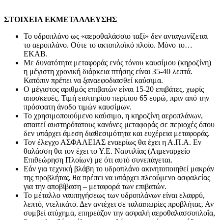
ΣΤΟΙΧΕΙΑ ΕΚΜΕΤΑΛΛΕΥΣΗΣ
Το υδροπλάνο ως «αεροθαλάσσιο ταξί» δεν ανταγωνίζεται
το αεροπλάνο. Ούτε το ακτοπλοϊκό πλοίο. Μόνο το…
ΕΚΑΒ.
Με δυνατότητα μεταφοράς ενός τόνου καυσίμου (κηροζίνη)
η μέγιστη χρονική διάρκεια πτήσης είναι 35-40 λεπτά.
Κατόπιν πρέπει να ξαναεφοδιασθεί καύσιμα.
Ο μέγιστος αριθμός επιβατών είναι 15-20 επιβάτες, χωρίς
αποσκευές. Τιμή εισιτηρίου περίπου 65 ευρώ, πριν από την
πρόσφατη άνοδο τιμών καυσίμων.
Το χρησιμοποιούμενο καύσιμο, η κηροζίνη αεροπλάνων,
απαιτεί αυστηρότατους κανόνες μεταφοράς σε περιοχές όπου
δεν υπάρχει άμεση διαθεσιμότητα και ευχέρεια μεταφοράς.
Τον έλεγχο ΑΣΦΑΛΕΙΑΣ εναερίως θα έχει η Α.Π.Α. Εν
θαλάσση θα τον έχει το Υ.Ε. Ναυτιλίας (Λιμεναρχείο –
Επιθεώρηση Πλοίων) με ότι αυτό συνεπάγεται.
Εάν για τεχνική βλάβη το υδροπλάνο ακινητοποιηθεί μακράν
της προβλήτας, θα πρέπει να υπάρχει πλεούμενο ασφαλείας
για την αποβίβαση – μεταφορά των επιβατών.
Το μέταλλο ναυπηγήσεως των υδροπλάνων είναι ελαφρύ,
λεπτό, ντελικάτο. Δεν αντέχει σε ταλαιπωρίες προβλήτας. Αν
συμβεί ατύχημα, επηρεάζον την ασφαλή αεροθαλασσοπλοΐα,