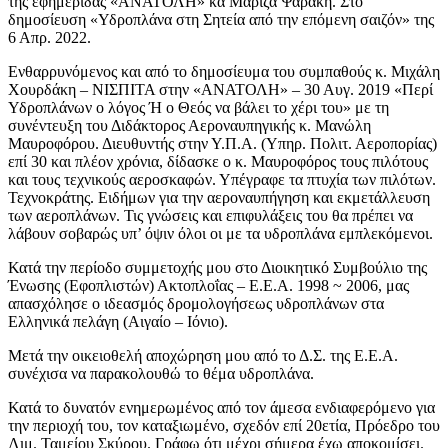
της εφημερίδας «ΑΝΑΤΟΛΗ» κα Μαρίζα Ψαράκη. Στο
δημοσίευση «Υδροπλάνα στη Σητεία από την επόμενη σαιζόν» της
6 Απρ. 2022.
Ενθαρρυνόμενος και από το δημοσίευμα του συμπαθούς κ. Μιχάλη
Χουρδάκη – ΝΙΣΠΙΤΑ στην «ΑΝΑΤΟΛΗ» – 30 Αυγ. 2019 «Περί
Υδροπλάνων ο λόγος Ή ο Θεός να βάλει το χέρι του» με τη
συνέντευξη του Διδάκτορος Αεροναυπηγικής κ. Μανώλη
Μαυροφόρου. Διευθυντής στην Υ.Π.Α. (Υπηρ. Πολιτ. Αεροπορίας)
επί 30 και πλέον χρόνια, δίδασκε ο κ. Μαυροφόρος τους πιλότους
και τους τεχνικούς αεροσκαφών. Υπέγραφε τα πτυχία των πιλότων.
Τεχνοκράτης. Ειδήμων για την αεροναυπήγηση και εκμετάλλευση
των αεροπλάνων. Τις γνώσεις και επιφυλάξεις του θα πρέπει να
λάβουν σοβαρώς υπ’ όψιν όλοι οι με τα υδροπλάνα εμπλεκόμενοι.
Κατά την περίοδο συμμετοχής μου στο Διοικητικό Συμβούλιο της
Ένωσης (Εφοπλιστών) Ακτοπλοΐας – Ε.Ε.Α. 1998 ~ 2006, μας
απασχόλησε ο ιδεασμός δρομολογήσεως υδροπλάνων στα
Ελληνικά πελάγη (Αιγαίο – Ιόνιο).
Μετά την οικειοθελή αποχώρηση μου από το Δ.Σ. της Ε.Ε.Α.
συνέχισα να παρακολουθώ το θέμα υδροπλάνα.
Κατά το δυνατόν ενημερωμένος από τον άμεσα ενδιαφερόμενο για
την περιοχή του, τον καταξιωμένο, σχεδόν επί 20ετία, Πρόεδρο του
Λιμ. Ταμείου Σκύρου. Γράφω ότι μέχρι σήμερα έχω αποκομίσει.