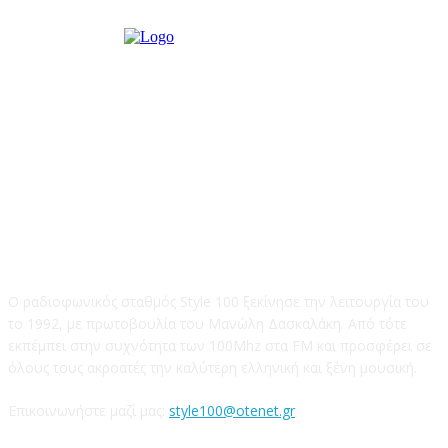
STYLE 100FM
Ο ραδιοφωνικός σταθμός Style 100 ξεκίνησε την λειτουργία του
το 1992, με πρωτοβουλία του Μανώλη Δασκαλάκη. Από τότε
εκπέμπει στην συχνότητα των 100Mhz στα FM και προσφέρει σε
όλους τους ακροατές την καλύτερη ελληνική και ξένη μουσική.
Επικοινωνήστε μαζί μας:
style100@otenet.gr