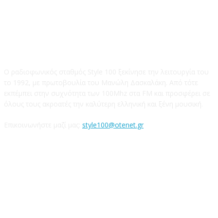
STYLE 100FM
Ο ραδιοφωνικός σταθμός Style 100 ξεκίνησε την λειτουργία του
το 1992, με πρωτοβουλία του Μανώλη Δασκαλάκη. Από τότε
εκπέμπει στην συχνότητα των 100Mhz στα FM και προσφέρει σε
όλους τους ακροατές την καλύτερη ελληνική και ξένη μουσική.
Επικοινωνήστε μαζί μας:
style100@otenet.gr
Ακολουθήστε μας