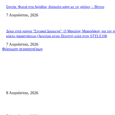
Σητεία: Φωτιά στα Αχλάδια, δύσκολη μάχη με τις φλόγες – Βίντεο
7 Αυγούστου, 2026
Δέκα επτά χρόνια “Στειακά Δρώμενα”: Ο Μανώλης Μιαουδάκης για τον ν
κύκλο παραστάσεων (Δευτέρα μέχρι Πέμπτη) μιλά στον STYLE100
7 Αυγούστου, 2026
Φόρτωση περισσοτέρων
Σητεία
Μάχη με τις φλόγες στα Αχλάδια – Υπεράνθρωπες προσπάθειες από τις
πυροσβεστικές δυνάμεις που κατάφεραν να θέσουν υπό έλεγχο τη φωτιά
8 Αυγούστου, 2026
Σητεία: Φωτιά στα Αχλάδια, δύσκολη μάχη με τις φλόγες – Βίντεο