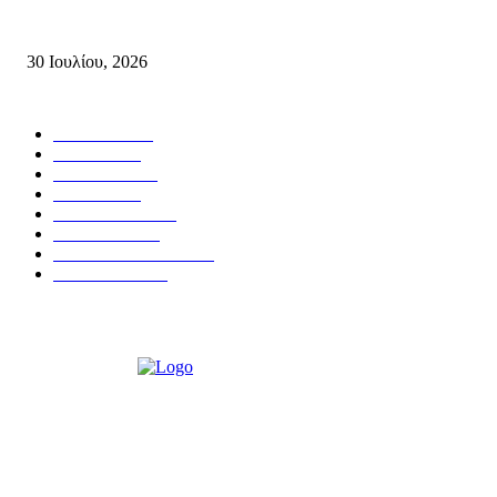
της ΤΕ Λασιθίου του ΚΚΕ και δημοτικού συμβούλου Σητείας με τη Λαϊ
Συσπείρωση...
30 Ιουλίου, 2026
Δημοφιλής Κατηγορίες
ΣΗΤΕΙΑ
3272
ΛΑΣΙΘΙ
636
ΕΙΔΗΣΕΙΣ
438
ΚΡΗΤΗ
401
ΙΕΡΑΠΕΤΡΑ
318
ΑΠΟΨΕΙΣ
276
ΣΥΝΕΝΤΕΥΞΕΙΣ
250
ΠΟΛΙΤΙΚΑ
122