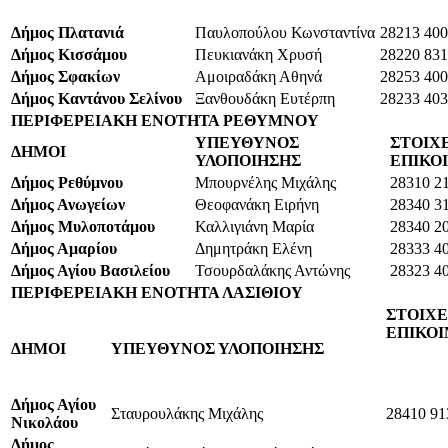
Δήμος Πλατανιά
Παυλοπούλου Κωνσταντίνα
28213 40
Δήμος Κισσάμου
Πευκιανάκη Χρυσή
28220 83
Δήμος Σφακίων
Αμοιραδάκη Αθηνά
28253 40
Δήμος Καντάνου Σελίνου
Ξανθουδάκη Ευτέρπη
28233 40
ΠΕΡΙΦΕΡΕΙΑΚΗ ΕΝΟΤΗΤΑ ΡΕΘΥΜΝΟΥ
ΥΠΕΥΘΥΝΟΣ
ΣΤΟΙΧ
ΔΗΜΟΙ
ΥΛΟΠΟΙΗΣΗΣ
ΕΠΙΚΟ
Δήμος Ρεθύμνου
Μπουρνέλης Μιχάλης
28310 2
Δήμος Ανωγείων
Θεοφανάκη Ειρήνη
28340 3
Δήμος Μυλοποτάμου
Καλλιγιάνη Μαρία
28340 2
Δήμος Αμαρίου
Δημητράκη Ελένη
28333 4
Δήμος Αγίου Βασιλείου
Τσουρδαλάκης Αντώνης
28323 4
ΠΕΡΙΦΕΡΕΙΑΚΗ ΕΝΟΤΗΤΑ ΛΑΣΙΘΙΟΥ
ΣΤΟΙΧΕ
ΕΠΙΚΟΙ
ΔΗΜΟΙ
ΥΠΕΥΘΥΝΟΣ ΥΛΟΠΟΙΗΣΗΣ
Δήμος Αγίου
Σταυρουλάκης Μιχάλης
28410 91
Νικολάου
Δήμος