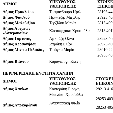
ΥΠΕΥΘΥΝΟΣ
ΣΤΟΙΧΕ
ΔΗΜΟΙ
ΥΛΟΠΟΙΗΣΗΣ
ΕΠΙΚΟΙ
Δήμος Ηρακλείου
Τσαμάνδουρα Ηρώ
28103 44
Δήμος Φαιστού
Πρίντεζης Μιχάλης
28923 40
Δήμος Μαλεβιζίου
Τερζίδου Μαρία
2813 400
Δήμος Αρχανών
Κλεισαρχάκη Χρυσούλα
2813 401
-Αστερουσίων
Δήμος Γόρτυνας
Αμβράζη Όλγα
28923 40
Δήμος Χερσονήσου
Ιατράκη Ελίζα
28973 40
Δήμος Μινώα Πεδιάδας
Τσιάγκα Μαρία
28910 22
28953 40
Δήμος Βιάννου
Καραγιώργη Ελένη
ΠΕΡΙΦΕΡΕΙΑΚΗ ΕΝΟΤΗΤΑ ΧΑΝΙΩΝ
ΥΠΕΥΘΥΝΟΣ
ΣΤΟΙΧΕ
ΔΗΜΟΙ
ΥΛΟΠΟΙΗΣΗΣ
ΕΠΙΚΟΙ
Δήμος Χανίων
Καντεράκη Ειρήνη
28213 41
Μπενάκη Χρυσούλα
28253 40
Αναστασάκη Φιλία
Δήμος Αποκορώνου
28253 40