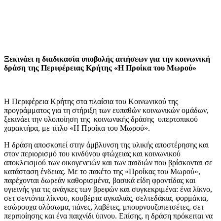
Ξεκινάει η διαδικασία υποβολής αιτήσεων για την κοινωνική
δράση της Περιφέρειας Κρήτης «Η Προίκα του Μωρού»
Η Περιφέρεια Κρήτης στα πλαίσια του Κοινωνικού της
προγράμματος για τη στήριξη των ευπαθών κοινωνικών ομάδων,
ξεκινάει την υλοποίηση της κοινωνικής δράσης υπερτοπικού
χαρακτήρα, με τίτλο «Η Προίκα του Μωρού».
Η δράση αποσκοπεί στην άμβλυνση της υλικής αποστέρησης και
στον περιορισμό του κινδύνου φτώχειας και κοινωνικού
αποκλεισμού των οικογενειών και των παιδιών που βρίσκονται σε
κατάσταση ένδειας. Με το πακέτο της «Προίκας του Μωρού»,
παρέχονται δωρεάν καθορισμένα, βασικά είδη φροντίδας και
υγιεινής για τις ανάγκες των βρεφών και συγκεκριμένα: ένα λίκνο,
σετ σεντόνια λίκνου, κουβέρτα αγκαλιάς, σελτεδάκια, φορμάκια,
εσώρουχα ολόσωμα, πάνες, λαβέτες, μπουρνουζοπετσέτες, σετ
περιποίησης και ένα παιχνίδι ύπνου. Επίσης, η δράση πρόκειται να