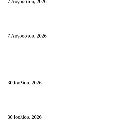
7 Αυγούστου, 2026
Δέκα επτά χρόνια “Στειακά Δρώμενα”: Ο Μανώλης Μιαουδάκης για τον ν
κύκλο παραστάσεων (Δευτέρα μέχρι Πέμπτη) μιλά στον STYLE100
7 Αυγούστου, 2026
Κρήτη
Τη βαθιά οδύνη του Ελληνικού Κοινοβουλίου για την απώλεια δύο
πυροσβεστών που έχασαν τη ζωή τους εν ώρα καθήκοντος, επιχειρώντας 
καταστροφική πυρκαγιά στην...
30 Ιουλίου, 2026
Δήλωση Κατερίνας Σπυριδάκη – Βουλευτή Λασιθίου του ΠΑΣΟΚ για τις
Πυρκαγιές στην Κρήτη
30 Ιουλίου, 2026
Δήλωση του Σίμου Συμεωνίδη, μέλους της ΕΠ Κρήτης του ΚΚΕ, γραμμ