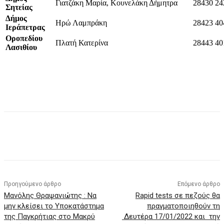
Γιατζάκη Μαρία, Κουνελάκη Δήμητρα
28430 24
Σητείας
Δήμος
Ηρώ Λαμπράκη
28423 40
Ιεράπετρας
Οροπεδίου
Πλατή Κατερίνα
28443 40
Λασιθίου
Προηγούμενο άρθρο
Επόμενο άρθρο
Μανόλης Θραψανιώτης : Να
Rapid tests σε πεζούς θα
μην κλείσει το Υποκατάστημα
πραγματοποιηθούν τη
της Παγκρήτιας στο Μακρύ
Δευτέρα 17/01/2022 και την