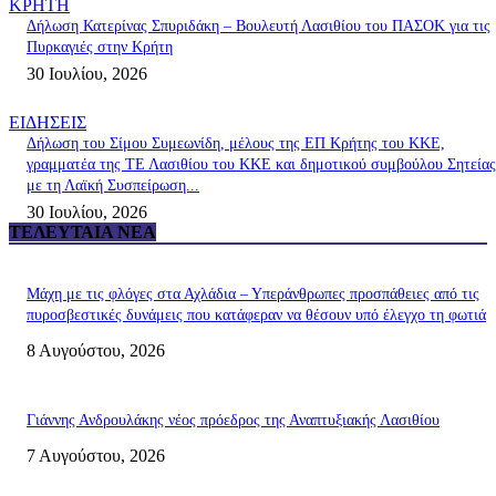
ΚΡΗΤΗ
Δήλωση Κατερίνας Σπυριδάκη – Βουλευτή Λασιθίου του ΠΑΣΟΚ για τις
Πυρκαγιές στην Κρήτη
30 Ιουλίου, 2026
ΕΙΔΗΣΕΙΣ
Δήλωση του Σίμου Συμεωνίδη, μέλους της ΕΠ Κρήτης του ΚΚΕ,
γραμματέα της ΤΕ Λασιθίου του ΚΚΕ και δημοτικού συμβούλου Σητείας
με τη Λαϊκή Συσπείρωση...
30 Ιουλίου, 2026
ΤΕΛΕΥΤΑΊΑ ΝΈΑ
Μάχη με τις φλόγες στα Αχλάδια – Υπεράνθρωπες προσπάθειες από τις
πυροσβεστικές δυνάμεις που κατάφεραν να θέσουν υπό έλεγχο τη φωτιά
8 Αυγούστου, 2026
Γιάννης Ανδρουλάκης νέος πρόεδρος της Αναπτυξιακής Λασιθίου
7 Αυγούστου, 2026