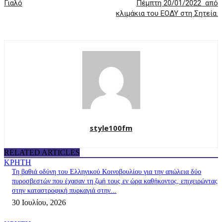
Γιαλό
Πέμπτη 20/01/2022 από
κλιμάκια του ΕΟΔΥ στη Σητεία.
style100fm
RELATED ARTICLES
ΚΡΗΤΗ
Τη βαθιά οδύνη του Ελληνικού Κοινοβουλίου για την απώλεια δύο
πυροσβεστών που έχασαν τη ζωή τους εν ώρα καθήκοντος, επιχειρώντας
στην καταστροφική πυρκαγιά στην...
30 Ιουλίου, 2026