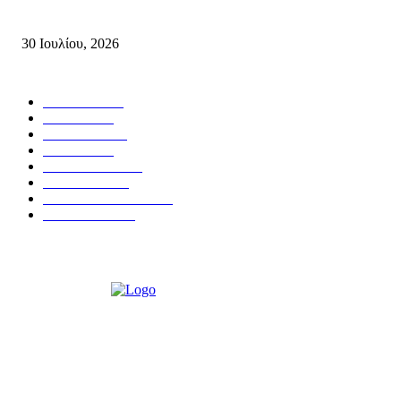
Πυρκαγιές στην Κρήτη
30 Ιουλίου, 2026
Δημοφιλής Κατηγορίες
ΣΗΤΕΙΑ
3273
ΛΑΣΙΘΙ
638
ΕΙΔΗΣΕΙΣ
438
ΚΡΗΤΗ
402
ΙΕΡΑΠΕΤΡΑ
318
ΑΠΟΨΕΙΣ
276
ΣΥΝΕΝΤΕΥΞΕΙΣ
250
ΠΟΛΙΤΙΚΑ
122