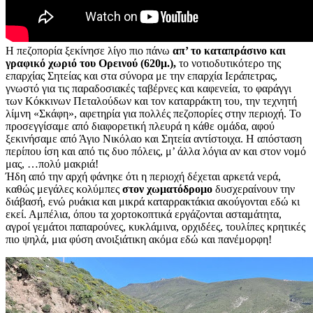
Η πεζοπορία ξεκίνησε λίγο πιο πάνω
απ’ το καταπράσινο και
γραφικό χωριό του Ορεινού (620μ.),
το νοτιοδυτικότερο της
επαρχίας Σητείας και στα σύνορα με την επαρχία Ιεράπετρας,
γνωστό για τις παραδοσιακές ταβέρνες και καφενεία, το φαράγγι
των Κόκκινων Πεταλούδων και τον καταρράκτη του, την τεχνητή
λίμνη «Σκάφη», αφετηρία για πολλές πεζοπορίες στην περιοχή. Το
προσεγγίσαμε από διαφορετική πλευρά η κάθε ομάδα, αφού
ξεκινήσαμε από Άγιο Νικόλαο και Σητεία αντίστοιχα. Η απόσταση
περίπου ίση και από τις δυο πόλεις, μ’ άλλα λόγια αν και στον νομό
μας, …πολύ μακριά!
Ήδη από την αρχή φάνηκε ότι η περιοχή δέχεται αρκετά νερά,
καθώς μεγάλες κολύμπες
στον χωματόδρομο
δυσχεραίνουν την
διάβασή, ενώ ρυάκια και μικρά καταρρακτάκια ακούγονται εδώ κι
εκεί. Αμπέλια, όπου τα χορτοκοπτικά εργάζονται ασταμάτητα,
αγροί γεμάτοι παπαρούνες, κυκλάμινα, ορχιδέες, τουλίπες κρητικές
πιο ψηλά, μια φύση ανοιξιάτικη ακόμα εδώ και πανέμορφη!