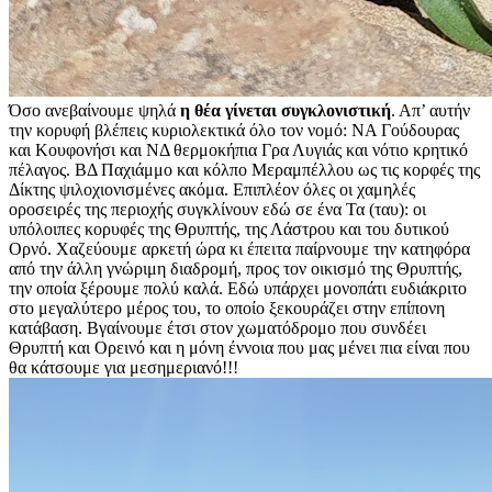
Όσο ανεβαίνουμε ψηλά
η θέα γίνεται συγκλονιστική
. Απ’ αυτήν
την κορυφή βλέπεις κυριολεκτικά όλο τον νομό: ΝΑ Γούδουρας
και Κουφονήσι και ΝΔ θερμοκήπια Γρα Λυγιάς και νότιο κρητικό
πέλαγος. ΒΔ Παχιάμμο και κόλπο Μεραμπέλλου ως τις κορφές της
Δίκτης ψιλοχιονισμένες ακόμα. Επιπλέον όλες οι χαμηλές
οροσειρές της περιοχής συγκλίνουν εδώ σε ένα Τα (ταυ): οι
υπόλοιπες κορυφές της Θρυπτής, της Λάστρου και του δυτικού
Ορνό. Χαζεύουμε αρκετή ώρα κι έπειτα παίρνουμε την κατηφόρα
από την άλλη γνώριμη διαδρομή, προς τον οικισμό της Θρυπτής,
την οποία ξέρουμε πολύ καλά. Εδώ υπάρχει μονοπάτι ευδιάκριτο
στο μεγαλύτερο μέρος του, το οποίο ξεκουράζει στην επίπονη
κατάβαση. Βγαίνουμε έτσι στον χωματόδρομο που συνδέει
Θρυπτή και Ορεινό και η μόνη έννοια που μας μένει πια είναι που
θα κάτσουμε για μεσημεριανό!!!