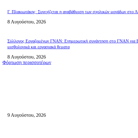
Γ. Πλακιωτάκης: Συνεχίζεται η αναβάθμιση των σχολικών μονάδων στο Λ
8 Αυγούστου, 2026
Σύλλογος Εργαζομένων ΓΝΑΝ: Ενημερωτική συνάντηση στο ΓΝΑΝ για 
μισθολογικά και εργασιακά θεματα
8 Αυγούστου, 2026
Φόρτωση περισσοτέρων
Σητεία
Ανάδειξη τοπικών γεύσεων με την ιστορία, τη λαογραφία και τις παραδόσ
της Σητειακής διατροφής από τον Πολιτιστικό Σύλλογο Πραισού(βιντεο-
9 Αυγούστου, 2026
Μάχη με τις φλόγες στα Αχλάδια – Υπεράνθρωπες προσπάθειες από τις