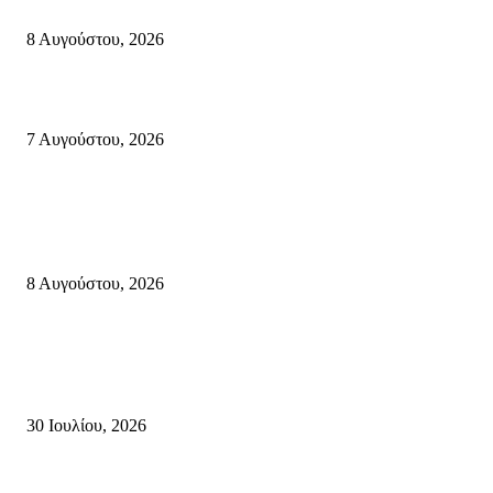
πυροσβεστικές δυνάμεις που κατάφεραν να θέσουν υπό έλεγχο τη φωτιά
8 Αυγούστου, 2026
Σητεία: Φωτιά στα Αχλάδια, δύσκολη μάχη με τις φλόγες – Βίντεο
7 Αυγούστου, 2026
Κρήτη
Πολύ Υψηλός Κίνδυνος Πυρκαγιάς για αύριο Κυριακή 9 Αυγούστου 2026
όλη την Κρήτη
8 Αυγούστου, 2026
Τη βαθιά οδύνη του Ελληνικού Κοινοβουλίου για την απώλεια δύο
πυροσβεστών που έχασαν τη ζωή τους εν ώρα καθήκοντος, επιχειρώντας 
καταστροφική πυρκαγιά στην...
30 Ιουλίου, 2026
Δήλωση Κατερίνας Σπυριδάκη – Βουλευτή Λασιθίου του ΠΑΣΟΚ για τις