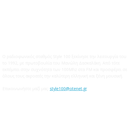
STYLE 100FM
Ο ραδιοφωνικός σταθμός Style 100 ξεκίνησε την λειτουργία του
το 1992, με πρωτοβουλία του Μανώλη Δασκαλάκη. Από τότε
εκπέμπει στην συχνότητα των 100Mhz στα FM και προσφέρει σε
όλους τους ακροατές την καλύτερη ελληνική και ξένη μουσική.
Επικοινωνήστε μαζί μας:
style100@otenet.gr
Ακολουθήστε μας