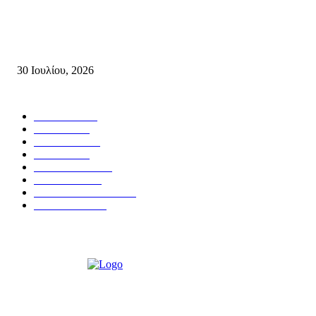
Δήλωση του Σίμου Συμεωνίδη, μέλους της ΕΠ Κρήτης του ΚΚΕ, γραμμ
της ΤΕ Λασιθίου του ΚΚΕ και δημοτικού συμβούλου Σητείας με τη Λαϊ
Συσπείρωση...
30 Ιουλίου, 2026
Δημοφιλής Κατηγορίες
ΣΗΤΕΙΑ
3267
ΛΑΣΙΘΙ
635
ΕΙΔΗΣΕΙΣ
438
ΚΡΗΤΗ
401
ΙΕΡΑΠΕΤΡΑ
318
ΑΠΟΨΕΙΣ
276
ΣΥΝΕΝΤΕΥΞΕΙΣ
249
ΠΟΛΙΤΙΚΑ
122