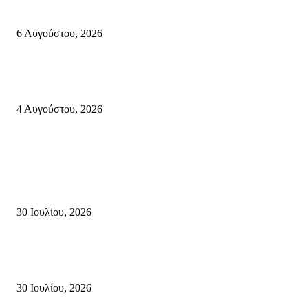
112
6 Αυγούστου, 2026
Ολονύκτια Ιερά Αγρυπνία επί τη μνήμη του Οσίου Ιωσήφ του Γεροντογιά
στην Ιερά Μονή Καψά Σητείας
4 Αυγούστου, 2026
Κρήτη
Τη βαθιά οδύνη του Ελληνικού Κοινοβουλίου για την απώλεια δύο
πυροσβεστών που έχασαν τη ζωή τους εν ώρα καθήκοντος, επιχειρώντας 
καταστροφική πυρκαγιά στην...
30 Ιουλίου, 2026
Δήλωση Κατερίνας Σπυριδάκη – Βουλευτή Λασιθίου του ΠΑΣΟΚ για τις
Πυρκαγιές στην Κρήτη
30 Ιουλίου, 2026