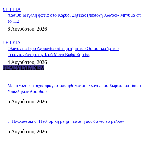
ΣΗΤΕΙΑ
Λασίθι: Μεγάλη φωτιά στο Καρύδι Σητείας (περιοχή Χώνος)- Μήνυμα απ
το 112
6 Αυγούστου, 2026
ΣΗΤΕΙΑ
Ολονύκτια Ιερά Αγρυπνία επί τη μνήμη του Οσίου Ιωσήφ του
Γεροντογιάννη στην Ιερά Μονή Καψά Σητείας
4 Αυγούστου, 2026
ΤΕΛΕΥΤΑΊΑ ΝΈΑ
Με μεγάλη επιτυχία πραγματοποιήθηκαν οι εκλογές του Σωματείου Ιδιωτ
Υπαλλήλων Λασιθίου
6 Αυγούστου, 2026
Γ. Πλακιωτάκης: Η ιστορική μνήμη είναι η πυξίδα για το μέλλον
6 Αυγούστου, 2026