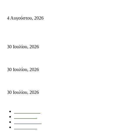
“Αντιγόνη” του Σοφοκλή: Η εξουσία, η βία, η ηθική Άλσος Χλουβεράκη, 
4 Αυγούστου, 2026
Κρήτη
Τη βαθιά οδύνη του Ελληνικού Κοινοβουλίου για την απώλεια δύο πυροσβ
30 Ιουλίου, 2026
Δήλωση Κατερίνας Σπυριδάκη – Βουλευτή Λασιθίου του ΠΑΣΟΚ για τις
30 Ιουλίου, 2026
Δήλωση του Σίμου Συμεωνίδη, μέλους της ΕΠ Κρήτης του ΚΚΕ, γραμματ
30 Ιουλίου, 2026
Δημοφιλής Κατηγορίες
ΣΗΤΕΙΑ
3265
ΛΑΣΙΘΙ
633
ΕΙΔΗΣΕΙΣ
437
ΚΡΗΤΗ
401