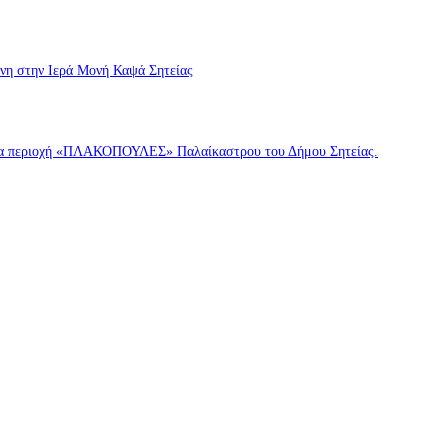
ννη στην Ιερά Μονή Καψά Σητείας
σσια περιοχή «ΠΛΑΚΟΠΟΥΛΕΣ» Παλαίκαστρου του Δήμου Σητείας.
ννη στην Ιερά Μονή Καψά Σητείας
άσσια περιοχή «ΠΛΑΚΟΠΟΥΛΕΣ» Παλαίκαστρου του Δήμου Σητείας.