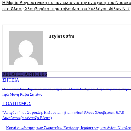
Η Μαρία Αυγουστινακη σε συναυλία για την ενίσχυση του Νοσοκ
στο Άλσος Χλουβεράκη- πρωτοβουλία του Συλλόγου Φίλων Ν. Σ
style100fm
RELATED ARTICLES
ΣΗΤΕΙΑ
Ολονύκτια Ιερά Αγρυπνία επί τη μνήμη του Οσίου Ιωσήφ του Γεροντογιάννη στην
Ιερά Μονή Καψά Σητείας
ΠΟΛΙΤΙΣΜΟΣ
“Αντιγόνη” του Σοφοκλή: Η εξουσία, η βία, η ηθική Άλσος Χλουβεράκη, 6,7,8
Αυγούστου (συνέντευξη-Βίντεο)
Κοινή συνάντηση των Σωματείων Εστίασης Ιεράπετρας και Αγίου Νικολάο