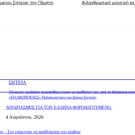
ομείου Σητείας την Πέμπτη
Φιλανθρωπική μουσική ε
ΣΗΤΕΙΑ
55χρονος ημεδαπός ανασύρθηκε χωρίς τις αισθήσεις του, από τη θαλάσσια περ
«ΠΛΑΚΟΠΟΥΛΕΣ» Παλαίκαστρου του Δήμου Σητείας.
ΛΟΓΑΡΙΑΣΜΌΣ ΓΙΑ ΤΟΝ ΈΛΛΗΝΑ ΦΟΡΟΛΟΓΟΎΜΕΝΟ.
4 Αυγούστου, 2026
υ – Στο επίκεντρο τα προβλήματα του κλάδου