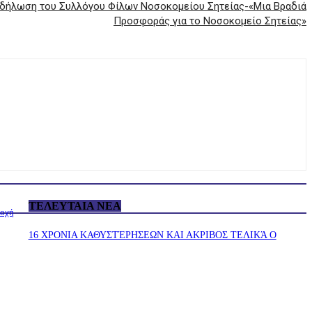
κδήλωση του Συλλόγου Φίλων Νοσοκομείου Σητείας-«Μια Βραδιά
Προσφοράς για το Νοσοκομείο Σητείας»
ΤΕΛΕΥΤΑΊΑ ΝΈΑ
ιοχή
16 ΧΡΟΝΙΑ ΚΑΘΥΣΤΈΡΗΣΕΩΝ ΚΑΙ ΑΚΡΙΒΟΣ ΤΕΛΙΚΆ Ο