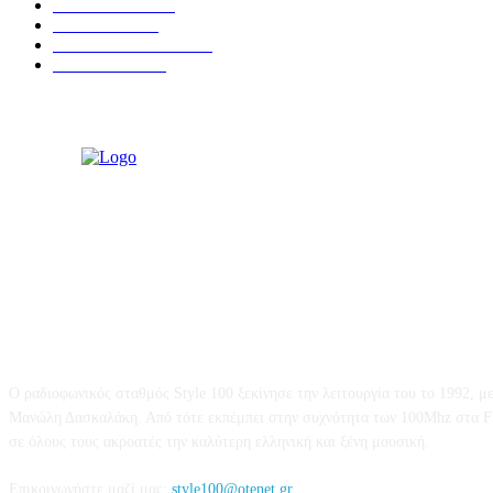
ΙΕΡΑΠΕΤΡΑ
317
ΑΠΟΨΕΙΣ
276
ΣΥΝΕΝΤΕΥΞΕΙΣ
249
ΠΟΛΙΤΙΚΑ
122
STYLE 100FM
Ο ραδιοφωνικός σταθμός Style 100 ξεκίνησε την λειτουργία του το 1992, μ
Μανώλη Δασκαλάκη. Από τότε εκπέμπει στην συχνότητα των 100Mhz στα F
σε όλους τους ακροατές την καλύτερη ελληνική και ξένη μουσική.
Επικοινωνήστε μαζί μας:
style100@otenet.gr