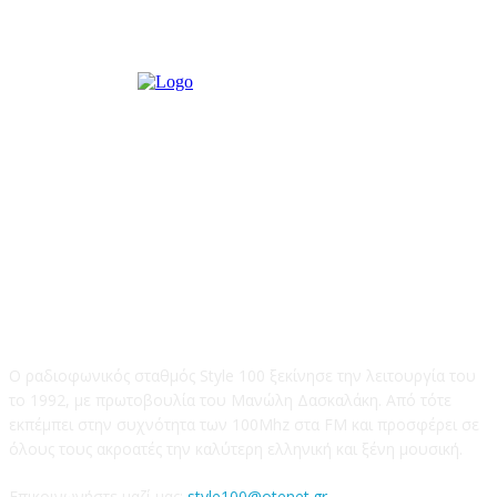
STYLE 100FM
Ο ραδιοφωνικός σταθμός Style 100 ξεκίνησε την λειτουργία του
το 1992, με πρωτοβουλία του Μανώλη Δασκαλάκη. Από τότε
εκπέμπει στην συχνότητα των 100Mhz στα FM και προσφέρει σε
όλους τους ακροατές την καλύτερη ελληνική και ξένη μουσική.
Επικοινωνήστε μαζί μας:
style100@otenet.gr