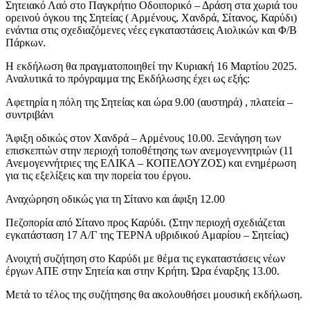
Σητειακό Λαό στο Παγκρήτιο Οδοιπορικό – Δράση στα χωριά του
ορεινού όγκου της Σητείας ( Αρμένους, Χανδρά, Σίτανος, Καρύδι)
ενάντια στις σχεδιαζόμενες νέες εγκαταστάσεις Αιολικών και Φ/Β
Πάρκων.
Η εκδήλωση θα πραγματοποιηθεί την Κυριακή 16 Μαρτίου 2025.
Αναλυτικά το πρόγραμμα της Εκδήλωσης έχει ως εξής:
Αφετηρία η πόλη της Σητείας και ώρα 9.00 (αυστηρά) , πλατεία –
συντριβάνι
Άφιξη οδικώς στον Χανδρά – Αρμένους 10.00. Ξενάγηση των
επισκεπτών στην περιοχή τοποθέτησης των ανεμογεννητριών (11
Ανεμογεννήτριες της ΕΛΙΚΑ – ΚΟΠΕΛΟΥΖΟΣ) και ενημέρωση
για τις εξελίξεις και την πορεία του έργου.
Αναχώρηση οδικώς για τη Σίτανο και άφιξη 12.00
Πεζοπορία από Σίτανο προς Καρύδι. (Στην περιοχή σχεδιάζεται
εγκατάσταση 17 Α/Γ της ΤΕΡΝΑ υβριδικού Αμαρίου – Σητείας)
Ανοιχτή συζήτηση στο Καρύδι με θέμα τις εγκαταστάσεις νέων
έργων ΑΠΕ στην Σητεία και στην Κρήτη. Ώρα έναρξης 13.00.
Μετά το τέλος της συζήτησης θα ακολουθήσει μουσική εκδήλωση.