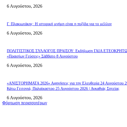
6 Αυγούστου, 2026
Γ. Πλακιωτάκης: Η ιστορική μνήμη είναι η πυξίδα για το μέλλον
6 Αυγούστου, 2026
ΠΟΛΙΤΙΣΤΙΚΟΣ ΣΥΛΛΟΓΟΣ ΠΡΑΙΣΟΥ: Εκδήλωση ΓΑΙΑ ΕΤΕΟΚΡΗΤ
«Πραισίων Γεύσεις» Σάββατο 8 Αυγούστου
6 Αυγούστου, 2026
«ΑΝΙΣΤΟΡΗΜΑΤΑ 2026» Αφηγήσεις για την Ελευθερία 24 Αυγούστου 2
Κάτω Γειτονιά, Παλαίκαστρο 25 Αυγούστου 2026 | Αγκαθιάς Σητείας
6 Αυγούστου, 2026
Φόρτωση περισσοτέρων
Σητεία