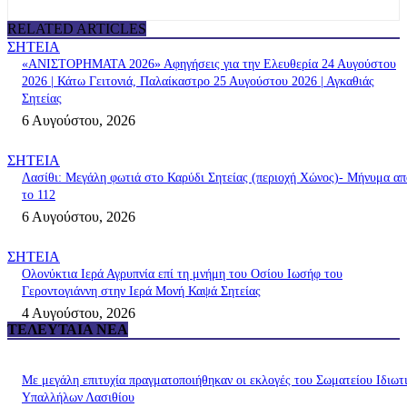
RELATED ARTICLES
ΣΗΤΕΙΑ
«ΑΝΙΣΤΟΡΗΜΑΤΑ 2026» Αφηγήσεις για την Ελευθερία 24 Αυγούστου
2026 | Κάτω Γειτονιά, Παλαίκαστρο 25 Αυγούστου 2026 | Αγκαθιάς
Σητείας
6 Αυγούστου, 2026
ΣΗΤΕΙΑ
Λασίθι: Μεγάλη φωτιά στο Καρύδι Σητείας (περιοχή Χώνος)- Μήνυμα απ
το 112
6 Αυγούστου, 2026
ΣΗΤΕΙΑ
Ολονύκτια Ιερά Αγρυπνία επί τη μνήμη του Οσίου Ιωσήφ του
Γεροντογιάννη στην Ιερά Μονή Καψά Σητείας
4 Αυγούστου, 2026
ΤΕΛΕΥΤΑΊΑ ΝΈΑ
Με μεγάλη επιτυχία πραγματοποιήθηκαν οι εκλογές του Σωματείου Ιδιωτ
Υπαλλήλων Λασιθίου