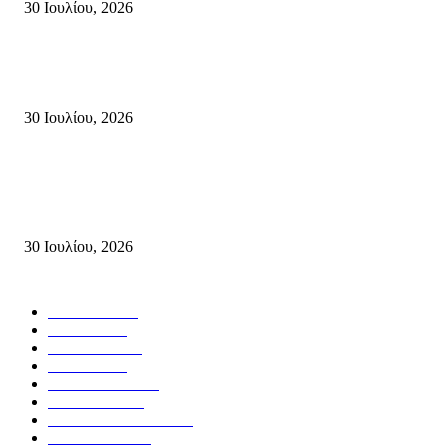
30 Ιουλίου, 2026
Δήλωση Κατερίνας Σπυριδάκη – Βουλευτή Λασιθίου του ΠΑΣΟΚ για τις
Πυρκαγιές στην Κρήτη
30 Ιουλίου, 2026
Δήλωση του Σίμου Συμεωνίδη, μέλους της ΕΠ Κρήτης του ΚΚΕ, γραμμ
της ΤΕ Λασιθίου του ΚΚΕ και δημοτικού συμβούλου Σητείας με τη Λαϊ
Συσπείρωση...
30 Ιουλίου, 2026
Δημοφιλής Κατηγορίες
ΣΗΤΕΙΑ
3267
ΛΑΣΙΘΙ
635
ΕΙΔΗΣΕΙΣ
438
ΚΡΗΤΗ
401
ΙΕΡΑΠΕΤΡΑ
318
ΑΠΟΨΕΙΣ
276
ΣΥΝΕΝΤΕΥΞΕΙΣ
249
ΠΟΛΙΤΙΚΑ
122