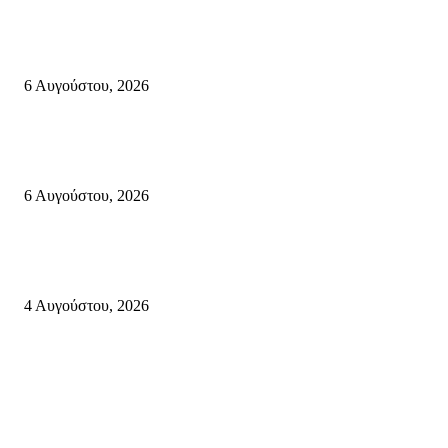
«ΑΝΙΣΤΟΡΗΜΑΤΑ 2026» Αφηγήσεις για την Ελευθερία 24 Αυγούστου 2
Κάτω Γειτονιά, Παλαίκαστρο 25 Αυγούστου 2026 | Αγκαθιάς Σητείας
6 Αυγούστου, 2026
Λασίθι: Μεγάλη φωτιά στο Καρύδι Σητείας (περιοχή Χώνος)- Μήνυμα απ
112
6 Αυγούστου, 2026
Ολονύκτια Ιερά Αγρυπνία επί τη μνήμη του Οσίου Ιωσήφ του Γεροντογιά
στην Ιερά Μονή Καψά Σητείας
4 Αυγούστου, 2026
Κρήτη
Τη βαθιά οδύνη του Ελληνικού Κοινοβουλίου για την απώλεια δύο
πυροσβεστών που έχασαν τη ζωή τους εν ώρα καθήκοντος, επιχειρώντας 
καταστροφική πυρκαγιά στην...