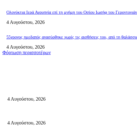
Ολονύκτια Ιερά Αγρυπνία επί τη μνήμη του Οσίου Ιωσήφ του Γεροντογιά
4 Αυγούστου, 2026
55χρονος ημεδαπός ανασύρθηκε χωρίς τις αισθήσεις του, από τη θαλά
4 Αυγούστου, 2026
Φόρτωση περισσοτέρων
Σητεία
Ολονύκτια Ιερά Αγρυπνία επί τη μνήμη του Οσίου Ιωσήφ του Γεροντογιά
4 Αυγούστου, 2026
55χρονος ημεδαπός ανασύρθηκε χωρίς τις αισθήσεις του, από τη θαλ
4 Αυγούστου, 2026
“Αντιγόνη” του Σοφοκλή: Η εξουσία, η βία, η ηθική Άλσος Χλουβεράκη, 