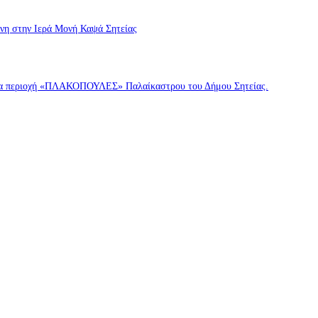
ννη στην Ιερά Μονή Καψά Σητείας
σσια περιοχή «ΠΛΑΚΟΠΟΥΛΕΣ» Παλαίκαστρου του Δήμου Σητείας.
ννη στην Ιερά Μονή Καψά Σητείας
άσσια περιοχή «ΠΛΑΚΟΠΟΥΛΕΣ» Παλαίκαστρου του Δήμου Σητείας.
6,7,8 Αυγούστου (συνέντευξη-Βίντεο)