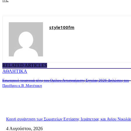
ΙΤΕ
style100fm
RELATED ARTICLES
ΑΘΛΗΤΙΚΑ
Εσωτερικό τουρνουά τένις του Ομίλου Αντισφαίρισης Σητείας 2026-Δηλώσεις του
Προέδρου κ.Β .Μανέτακη
Κοινή συνάντηση των Σωματείων Εστίασης Ιεράπετρας και Αγίου Νικολάο
4 Αυγούστου, 2026