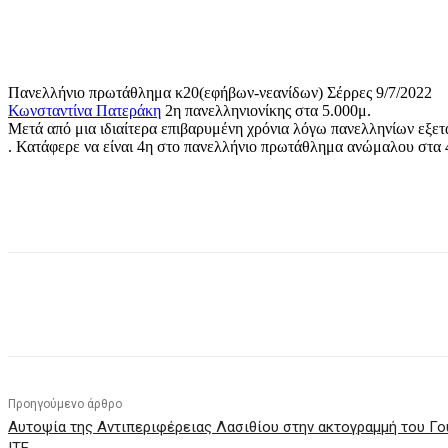
Πανελλήνιο πρωτάθλημα κ20(εφήβων-νεανίδων) Σέρρες 9/7/2022
Κωνσταντίνα Πατεράκη
2η πανελληνιονίκης στα 5.000μ.
Μετά από μια ιδιαίτερα επιβαρυμένη χρόνια λόγω πανελληνίων εξε
. Κατάφερε να είναι 4η στο πανελλήνιο πρωτάθλημα ανώμαλου στα 4
μερίδιο
Προηγούμενο άρθρο
Αυτοψία της Αντιπεριφέρειας Λασιθίου στην ακτογραμμή του Γο