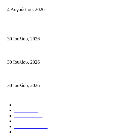
4 Αυγούστου, 2026
Κρήτη
Τη βαθιά οδύνη του Ελληνικού Κοινοβουλίου για την απώλεια δύο πυροσβ
30 Ιουλίου, 2026
Δήλωση Κατερίνας Σπυριδάκη – Βουλευτή Λασιθίου του ΠΑΣΟΚ για τις
30 Ιουλίου, 2026
Δήλωση του Σίμου Συμεωνίδη, μέλους της ΕΠ Κρήτης του ΚΚΕ, γραμματ
30 Ιουλίου, 2026
Δημοφιλής Κατηγορίες
ΣΗΤΕΙΑ
3265
ΛΑΣΙΘΙ
633
ΕΙΔΗΣΕΙΣ
437
ΚΡΗΤΗ
401
ΙΕΡΑΠΕΤΡΑ
317
ΑΠΟΨΕΙΣ
276