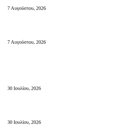
7 Αυγούστου, 2026
Δέκα επτά χρόνια “Στειακά Δρώμενα”: Ο Μανώλης Μιαουδάκης για τον ν
κύκλο παραστάσεων (Δευτέρα μέχρι Πέμπτη) μιλά στον STYLE100
7 Αυγούστου, 2026
Κρήτη
Τη βαθιά οδύνη του Ελληνικού Κοινοβουλίου για την απώλεια δύο
πυροσβεστών που έχασαν τη ζωή τους εν ώρα καθήκοντος, επιχειρώντας 
καταστροφική πυρκαγιά στην...
30 Ιουλίου, 2026
Δήλωση Κατερίνας Σπυριδάκη – Βουλευτή Λασιθίου του ΠΑΣΟΚ για τις
Πυρκαγιές στην Κρήτη
30 Ιουλίου, 2026