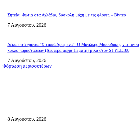
Σητεία: Φωτιά στα Αχλάδια, δύσκολη μάχη με τις φλόγες – Βίντεο
7 Αυγούστου, 2026
Δέκα επτά χρόνια “Στειακά Δρώμενα”: Ο Μανώλης Μιαουδάκης για τον ν
κύκλο παραστάσεων (Δευτέρα μέχρι Πέμπτη) μιλά στον STYLE100
7 Αυγούστου, 2026
Φόρτωση περισσοτέρων
Σητεία
Μάχη με τις φλόγες στα Αχλάδια – Υπεράνθρωπες προσπάθειες από τις
πυροσβεστικές δυνάμεις που κατάφεραν να θέσουν υπό έλεγχο τη φωτιά
8 Αυγούστου, 2026
Σητεία: Φωτιά στα Αχλάδια, δύσκολη μάχη με τις φλόγες – Βίντεο