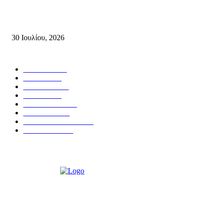
Δήλωση του Σίμου Συμεωνίδη, μέλους της ΕΠ Κρήτης του ΚΚΕ, γραμμ
της ΤΕ Λασιθίου του ΚΚΕ και δημοτικού συμβούλου Σητείας με τη Λαϊ
Συσπείρωση...
30 Ιουλίου, 2026
Δημοφιλής Κατηγορίες
ΣΗΤΕΙΑ
3272
ΛΑΣΙΘΙ
636
ΕΙΔΗΣΕΙΣ
438
ΚΡΗΤΗ
401
ΙΕΡΑΠΕΤΡΑ
318
ΑΠΟΨΕΙΣ
276
ΣΥΝΕΝΤΕΥΞΕΙΣ
250
ΠΟΛΙΤΙΚΑ
122