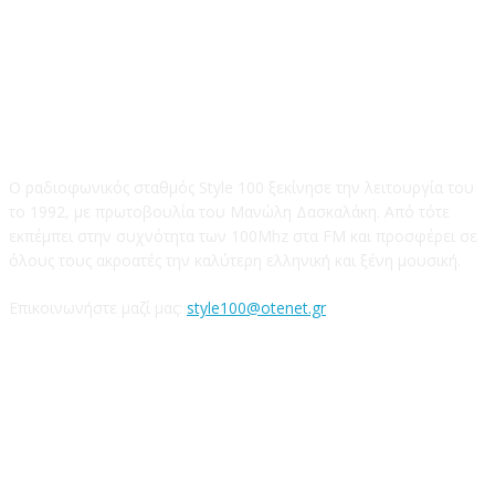
STYLE 100FM
Ο ραδιοφωνικός σταθμός Style 100 ξεκίνησε την λειτουργία του
το 1992, με πρωτοβουλία του Μανώλη Δασκαλάκη. Από τότε
εκπέμπει στην συχνότητα των 100Mhz στα FM και προσφέρει σε
όλους τους ακροατές την καλύτερη ελληνική και ξένη μουσική.
Επικοινωνήστε μαζί μας:
style100@otenet.gr
Ακολουθήστε μας