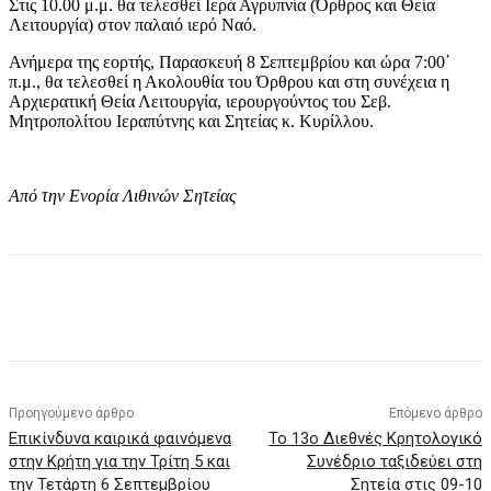
Στις 10.00 μ.μ. θα τελεσθεί Ιερά Αγρυπνία (Όρθρος και Θεία
Λειτουργία) στον παλαιό ιερό Ναό.
Ανήμερα της εορτής, Παρασκευή 8 Σεπτεμβρίου και ώρα 7:00΄
π.μ., θα τελεσθεί η Ακολουθία του Όρθρου και στη συνέχεια η
Αρχιερατική Θεία Λειτουργία, ιερουργούντος του Σεβ.
Μητροπολίτου Ιεραπύτνης και Σητείας κ. Κυρίλλου.
Από την Ενορία Λιθινών Σητείας
Προηγούμενο άρθρο
Επόμενο άρθρο
Επικίνδυνα καιρικά φαινόμενα
Το 13ο Διεθνές Κρητολογικό
στην Κρήτη για την Τρίτη 5 και
Συνέδριο ταξιδεύει στη
την Τετάρτη 6 Σεπτεμβρίου
Σητεία στις 09-10