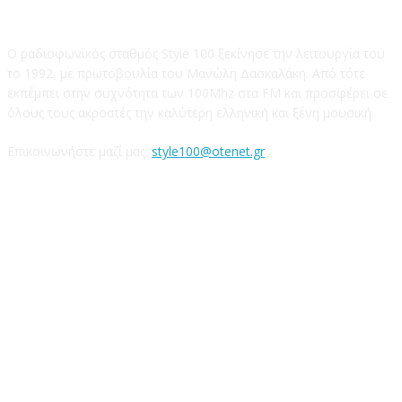
STYLE 100FM
Ο ραδιοφωνικός σταθμός Style 100 ξεκίνησε την λειτουργία του
το 1992, με πρωτοβουλία του Μανώλη Δασκαλάκη. Από τότε
εκπέμπει στην συχνότητα των 100Mhz στα FM και προσφέρει σε
όλους τους ακροατές την καλύτερη ελληνική και ξένη μουσική.
Επικοινωνήστε μαζί μας:
style100@otenet.gr
Ακολουθήστε μας