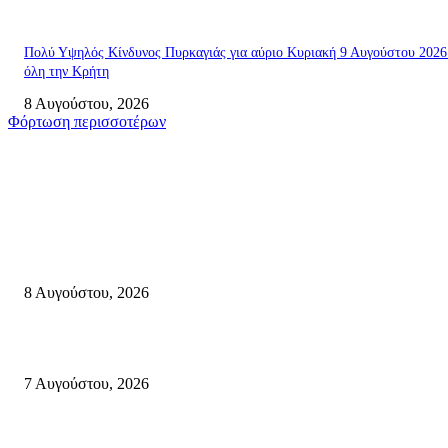
Πολύ Υψηλός Κίνδυνος Πυρκαγιάς για αύριο Κυριακή 9 Αυγούστου 2026
όλη την Κρήτη
8 Αυγούστου, 2026
Φόρτωση περισσοτέρων
Σητεία
Μάχη με τις φλόγες στα Αχλάδια – Υπεράνθρωπες προσπάθειες από τις
πυροσβεστικές δυνάμεις που κατάφεραν να θέσουν υπό έλεγχο τη φωτιά
8 Αυγούστου, 2026
Σητεία: Φωτιά στα Αχλάδια, δύσκολη μάχη με τις φλόγες – Βίντεο
7 Αυγούστου, 2026
Δέκα επτά χρόνια “Στειακά Δρώμενα”: Ο Μανώλης Μιαουδάκης για τον ν