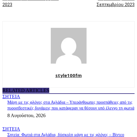
2023
Σεπτεμβρίου 2023
style100fm
RELATED ARTICLES
ΣΗΤΕΙΑ
Μάχη με τις φλόγες στα Αχλάδια – Υπεράνθρωπες προσπάθειες από τις
πυροσβεστικές δυνάμεις που κατάφεραν να θέσουν υπό έλεγχο τη φωτιά
8 Αυγούστου, 2026
ΣΗΤΕΙΑ
Σητεία: Φωτιά στα Αχλάδια, δύσκολη μάχη με τις φλόγες – Βίντεο