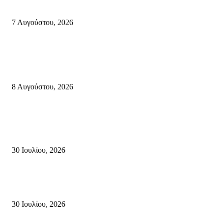
κύκλο παραστάσεων (Δευτέρα μέχρι Πέμπτη) μιλά στον STYLE100
7 Αυγούστου, 2026
Κρήτη
Πολύ Υψηλός Κίνδυνος Πυρκαγιάς για αύριο Κυριακή 9 Αυγούστου 2026
όλη την Κρήτη
8 Αυγούστου, 2026
Τη βαθιά οδύνη του Ελληνικού Κοινοβουλίου για την απώλεια δύο
πυροσβεστών που έχασαν τη ζωή τους εν ώρα καθήκοντος, επιχειρώντας 
καταστροφική πυρκαγιά στην...
30 Ιουλίου, 2026
Δήλωση Κατερίνας Σπυριδάκη – Βουλευτή Λασιθίου του ΠΑΣΟΚ για τις
Πυρκαγιές στην Κρήτη
30 Ιουλίου, 2026
Δημοφιλής Κατηγορίες