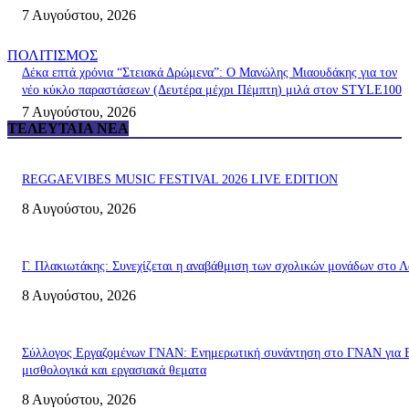
7 Αυγούστου, 2026
ΠΟΛΙΤΙΣΜΟΣ
Δέκα επτά χρόνια “Στειακά Δρώμενα”: Ο Μανώλης Μιαουδάκης για τον
νέο κύκλο παραστάσεων (Δευτέρα μέχρι Πέμπτη) μιλά στον STYLE100
7 Αυγούστου, 2026
ΤΕΛΕΥΤΑΊΑ ΝΈΑ
REGGAEVIBES MUSIC FESTIVAL 2026 LIVE EDITION
8 Αυγούστου, 2026
Γ. Πλακιωτάκης: Συνεχίζεται η αναβάθμιση των σχολικών μονάδων στο Λ
8 Αυγούστου, 2026
Σύλλογος Εργαζομένων ΓΝΑΝ: Ενημερωτική συνάντηση στο ΓΝΑΝ για 
μισθολογικά και εργασιακά θεματα
8 Αυγούστου, 2026