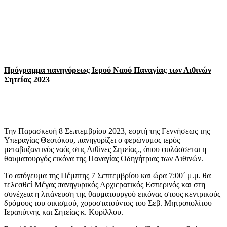
Πρόγραμμα πανηγύρεως Ιερού Ναού Παναγίας των Λιθινών
Σητείας 2023
Την Παρασκευή 8 Σεπτεμβρίου 2023, εορτή της Γεννήσεως της
Υπεραγίας Θεοτόκου, πανηγυρίζει ο φερώνυμος ιερός
μεταβυζαντινός ναός στις Λιθίνες Σητείας., όπου φυλάσσεται η
θαυματουργός εικόνα της Παναγίας Οδηγήτριας των Λιθινών.
Το απόγευμα της Πέμπτης 7 Σεπτεμβρίου και ώρα 7:00΄ μ.μ. θα
τελεσθεί Μέγας πανηγυρικός Αρχιερατικός Εσπερινός και στη
συνέχεια η λιτάνευση της θαυματουργού εικόνας στους κεντρικούς
δρόμους του οικισμού, χοροστατούντος του Σεβ. Μητροπολίτου
Ιεραπύτνης και Σητείας κ. Κυρίλλου.