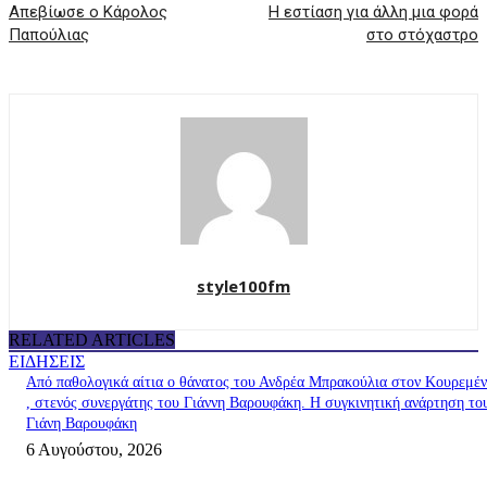
Απεβίωσε ο Κάρολος
H εστίαση για άλλη μια φορά
Παπούλιας
στο στόχαστρο
style100fm
RELATED ARTICLES
ΕΙΔΗΣΕΙΣ
Από παθολογικά αίτια ο θάνατος του Ανδρέα Μπρακούλια στον Kουρεμέ
, στενός συνεργάτης του Γιάννη Βαρουφάκη. Η συγκινητική ανάρτηση το
Γιάνη Βαρουφάκη
6 Αυγούστου, 2026