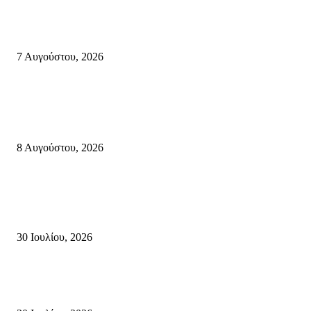
Δέκα επτά χρόνια “Στειακά Δρώμενα”: Ο Μανώλης Μιαουδάκης για τον ν
κύκλο παραστάσεων (Δευτέρα μέχρι Πέμπτη) μιλά στον STYLE100
7 Αυγούστου, 2026
Κρήτη
Πολύ Υψηλός Κίνδυνος Πυρκαγιάς για αύριο Κυριακή 9 Αυγούστου 2026
όλη την Κρήτη
8 Αυγούστου, 2026
Τη βαθιά οδύνη του Ελληνικού Κοινοβουλίου για την απώλεια δύο
πυροσβεστών που έχασαν τη ζωή τους εν ώρα καθήκοντος, επιχειρώντας 
καταστροφική πυρκαγιά στην...
30 Ιουλίου, 2026
Δήλωση Κατερίνας Σπυριδάκη – Βουλευτή Λασιθίου του ΠΑΣΟΚ για τις
Πυρκαγιές στην Κρήτη