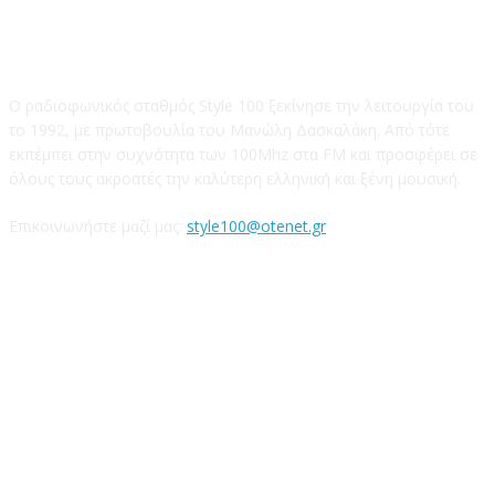
STYLE 100FM
Ο ραδιοφωνικός σταθμός Style 100 ξεκίνησε την λειτουργία του
το 1992, με πρωτοβουλία του Μανώλη Δασκαλάκη. Από τότε
εκπέμπει στην συχνότητα των 100Mhz στα FM και προσφέρει σε
όλους τους ακροατές την καλύτερη ελληνική και ξένη μουσική.
Επικοινωνήστε μαζί μας:
style100@otenet.gr
Ακολουθήστε μας