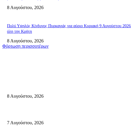
8 Αυγούστου, 2026
Πολύ Υψηλός Κίνδυνος Πυρκαγιάς για αύριο Κυριακή 9 Αυγούστου 2026
όλη την Κρήτη
8 Αυγούστου, 2026
Φόρτωση περισσοτέρων
Σητεία
Μάχη με τις φλόγες στα Αχλάδια – Υπεράνθρωπες προσπάθειες από τις
πυροσβεστικές δυνάμεις που κατάφεραν να θέσουν υπό έλεγχο τη φωτιά
8 Αυγούστου, 2026
Σητεία: Φωτιά στα Αχλάδια, δύσκολη μάχη με τις φλόγες – Βίντεο
7 Αυγούστου, 2026