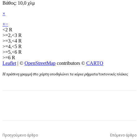
Βάθος: 10,0 χλμ
×
+
−
<2 R
>=2,<3 R
>=3,<4 R
>=4,<5 R
>=5,<6 R
>=6 R
Leaflet
| ©
OpenStreetMap
contributors ©
CARTO
Η πράσινη γραμμή στο χάρτη υποδηλώνει τα κύρια ρήγματα/τεκτονικές πλάκες
Προηγούμενο άρθρο
Επόμενο άρθρο