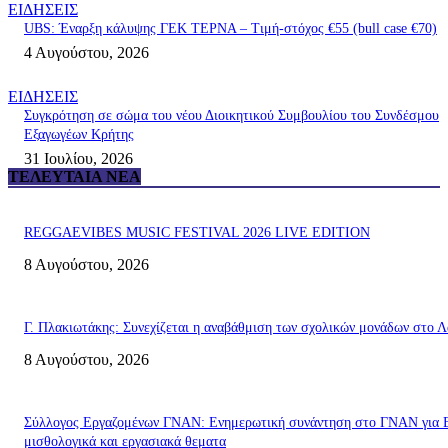
ΕΙΔΗΣΕΙΣ
UBS: Έναρξη κάλυψης ΓΕΚ ΤΕΡΝΑ – Tιμή-στόχος €55 (bull case €70)
4 Αυγούστου, 2026
ΕΙΔΗΣΕΙΣ
Συγκρότηση σε σώμα του νέου Διοικητικού Συμβουλίου του Συνδέσμου
Εξαγωγέων Κρήτης
31 Ιουλίου, 2026
ΤΕΛΕΥΤΑΊΑ ΝΈΑ
REGGAEVIBES MUSIC FESTIVAL 2026 LIVE EDITION
8 Αυγούστου, 2026
Γ. Πλακιωτάκης: Συνεχίζεται η αναβάθμιση των σχολικών μονάδων στο Λ
8 Αυγούστου, 2026
Σύλλογος Εργαζομένων ΓΝΑΝ: Ενημερωτική συνάντηση στο ΓΝΑΝ για 
μισθολογικά και εργασιακά θεματα