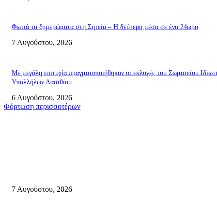
Φωτιά τα ξημερώματα στη Σητεία – Η δεύτερη μέσα σε ένα 24ωρο
7 Αυγούστου, 2026
Με μεγάλη επιτυχία πραγματοποιήθηκαν οι εκλογές του Σωματείου Ιδιωτ
Υπαλλήλων Λασιθίου
6 Αυγούστου, 2026
Φόρτωση περισσοτέρων
Σητεία
Δέκα επτά χρόνια “Στειακά Δρώμενα”: Ο Μανώλης Μιαουδάκης για τον ν
κύκλο παραστάσεων (Δευτέρα μέχρι Πέμπτη) μιλά στον STYLE100
7 Αυγούστου, 2026