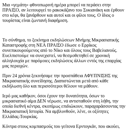
Μια «γεμάτη» φθινοπωρινή ημέρα μπορεί να περάσει στην
ΠΡΑΙΣΟ, αν λειτουργεί το ρακοκάζανο του Συκιανάκη και έρθουν
στο κέφι, θα ξανάρθουν και αυτοί και οι φίλοι τους. Ο ίδιος ο
τουρίστας είναι ζωντανή διαφήμιση.
Το σύνθημα, το ξεκίνημα εκδηλώσεων Μνήμης Μικρασιατικής
Καταστροφής στη ΝΕΑ ΠΡΑΙΣΟ έδωσε ο Ερρίκος
συνεπικουρούμενος από το Νίκο και όλους τους Βαβελιανούς.
Ευελπιστούμε να συνεχιστεί, να θεσμοθετηθεί σε χρονική
αλληλουχία με παρόμοιες εκδηλώσεις άλλων εντός της επαρχίας
μας περιοχών.
Πριν 24 χρόνια ξεκινήσαμε την προσπάθεια ΑΦΥΠΝΙΣΗΣ της
Μικρασιατικής συνείδησης. Διαπιστώνεται μετά από κάθε
εκδήλωση όλο και περισσότεροι θέλουν να μάθουν.
Ιερό μας καθήκον, όσοι έχουν την δυνατότητα, όσων το
μικρασιατικό αίμα ΔΕΝ νέρωσε, να αντισταθούν στη λήθη, την
οποία διεθνή κέντρα, σκοπίμως επιδιώκουν, παραχαράσσοντας την
Μικρασιατική Ιστορία. Να αμβλυνθούν, λένε, οι οξύτητες
Ελλάδας-Τουρκίας.
Κόντρα στους κομπασμούς του γείτονα Ερντογκάν, που ακούει,