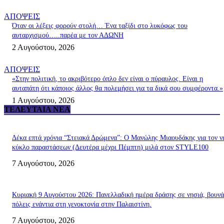
ΑΠΟΨΕΙΣ
Όταν οι λέξεις φορούν στολή… Ένα ταξίδι στο λυκόφως του
αυταρχισμού…..παρέα με τον ΑΔΩΝΗ
2 Αυγούστου, 2026
ΑΠΟΨΕΙΣ
«Στην πολιτική, το ακριβότερο όπλο δεν είναι ο πύραυλος. Είναι η
αυταπάτη ότι κάποιος άλλος θα πολεμήσει για τα δικά σου συμφέροντα.»
1 Αυγούστου, 2026
ΤΕΛΕΥΤΑΊΑ ΝΈΑ
Δέκα επτά χρόνια “Στειακά Δρώμενα”: Ο Μανώλης Μιαουδάκης για τον ν
κύκλο παραστάσεων (Δευτέρα μέχρι Πέμπτη) μιλά στον STYLE100
7 Αυγούστου, 2026
Κυριακή 9 Αυγούστου 2026: Πανελλαδική ημέρα δράσης σε νησιά, βουνά
πόλεις ενάντια στη γενοκτονία στην Παλαιστίνη.
7 Αυγούστου, 2026