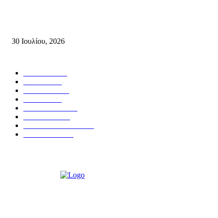
Δήλωση του Σίμου Συμεωνίδη, μέλους της ΕΠ Κρήτης του ΚΚΕ, γραμμ
της ΤΕ Λασιθίου του ΚΚΕ και δημοτικού συμβούλου Σητείας με τη Λαϊ
Συσπείρωση...
30 Ιουλίου, 2026
Δημοφιλής Κατηγορίες
ΣΗΤΕΙΑ
3270
ΛΑΣΙΘΙ
635
ΕΙΔΗΣΕΙΣ
438
ΚΡΗΤΗ
401
ΙΕΡΑΠΕΤΡΑ
318
ΑΠΟΨΕΙΣ
276
ΣΥΝΕΝΤΕΥΞΕΙΣ
250
ΠΟΛΙΤΙΚΑ
122