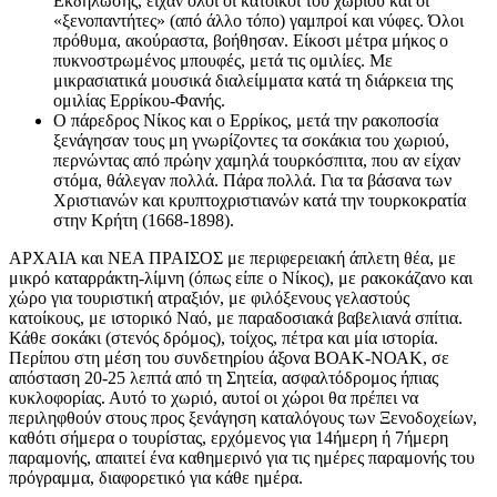
Εκδήλωσης, είχαν όλοι οι κάτοικοι του χωριού και οι
«ξενοπαντήτες» (από άλλο τόπο) γαμπροί και νύφες. Όλοι
πρόθυμα, ακούραστα, βοήθησαν. Είκοσι μέτρα μήκος ο
πυκνοστρωμένος μπουφές, μετά τις ομιλίες. Με
μικρασιατικά μουσικά διαλείμματα κατά τη διάρκεια της
ομιλίας Ερρίκου-Φανής.
Ο πάρεδρος Νίκος και ο Ερρίκος, μετά την ρακοποσία
ξενάγησαν τους μη γνωρίζοντες τα σοκάκια του χωριού,
περνώντας από πρώην χαμηλά τουρκόσπιτα, που αν είχαν
στόμα, θάλεγαν πολλά. Πάρα πολλά. Για τα βάσανα των
Χριστιανών και κρυπτοχριστιανών κατά την τουρκοκρατία
στην Κρήτη (1668-1898).
ΑΡΧΑΙΑ και ΝΕΑ ΠΡΑΙΣΟΣ με περιφερειακή άπλετη θέα, με
μικρό καταρράκτη-λίμνη (όπως είπε ο Νίκος), με ρακοκάζανο και
χώρο για τουριστική ατραξιόν, με φιλόξενους γελαστούς
κατοίκους, με ιστορικό Ναό, με παραδοσιακά βαβελιανά σπίτια.
Κάθε σοκάκι (στενός δρόμος), τοίχος, πέτρα και μία ιστορία.
Περίπου στη μέση του συνδετηρίου άξονα ΒΟΑΚ-ΝΟΑΚ, σε
απόσταση 20-25 λεπτά από τη Σητεία, ασφαλτόδρομος ήπιας
κυκλοφορίας. Αυτό το χωριό, αυτοί οι χώροι θα πρέπει να
περιληφθούν στους προς ξενάγηση καταλόγους των Ξενοδοχείων,
καθότι σήμερα ο τουρίστας, ερχόμενος για 14ήμερη ή 7ήμερη
παραμονής, απαιτεί ένα καθημερινό για τις ημέρες παραμονής του
πρόγραμμα, διαφορετικό για κάθε ημέρα.