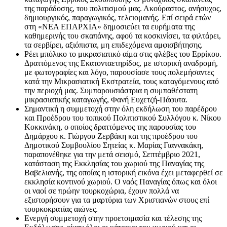
της παράδοσης, του πολιτισμού μας. Ακούραστος, ανήσυχος,
δημιουργικός, παραγωγικός, τελειομανής. Επί σειρά ετών
στη «ΝΕΑ ΕΠΑΡΧΙΑ» δημοσιεύει τα ευρήματα της
καθημερινής του σκαπάνης, αφού τα κοσκινίσει, τα φιλτάρει,
τα σερβίρει, αξιόπιστα, μη επιδεχόμενα αμφισβήτησης.
Ρέει μπόλικο το μικρασιατικό αίμα στις φλέβες του Ερρίκου.
Δραττόμενος της Εκατονταετηρίδος, με ιστορική αναδρομή,
με φωτογραφίες και λόγο, παρουσίασε τους πολεμήσαντες
κατά την Μικρασιατική Εκστρατεία, τους καταγόμενους από
την περιοχή μας. Συμπαρουσιάστρια η συμπαθέστατη
μικρασιατικής καταγωγής, Φανή Ευχετζή-Πάφυτα.
Σημαντική η συμμετοχή στην όλη εκδήλωση του παρέδρου
και Προέδρου του τοπικού Πολιτιστικού Συλλόγου κ. Νίκου
Κοκκινάκη, ο οποίος δραττόμενος της παρουσίας του
Δημάρχου κ. Γιώργου Ζερβάκη και της προέδρου του
Δημοτικού Συμβουλίου Σητείας κ. Μαρίας Γιαννακάκη,
παραπονέθηκε για την μετά σεισμό, Σεπτέμβριο 2021,
κατάσταση της Εκκλησίας του χωριού της Παναγίας της
Βαβελιανής, της οποίας η ιστορική εικόνα έχει μεταφερθεί σε
εκκλησία κοντινού χωριού. Ο ναός Παναγίας όπως και όλοι
οι ναοί σε πρώην τουρκοχώρια, έχουν πολλά να
εξιστορήσουν για τα μαρτύρια των Χριστιανών στους επί
τουρκοκρατίας αιώνες.
Ενεργή συμμετοχή στην προετοιμασία και τέλεσης της