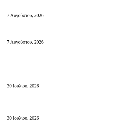
Κυριακή 9 Αυγούστου 2026: Πανελλαδική ημέρα δράσης σε νησιά, βουνά
πόλεις ενάντια στη γενοκτονία στην Παλαιστίνη.
7 Αυγούστου, 2026
Φωτιά τα ξημερώματα στη Σητεία – Η δεύτερη μέσα σε ένα 24ωρο
7 Αυγούστου, 2026
Κρήτη
Τη βαθιά οδύνη του Ελληνικού Κοινοβουλίου για την απώλεια δύο
πυροσβεστών που έχασαν τη ζωή τους εν ώρα καθήκοντος, επιχειρώντας 
καταστροφική πυρκαγιά στην...
30 Ιουλίου, 2026
Δήλωση Κατερίνας Σπυριδάκη – Βουλευτή Λασιθίου του ΠΑΣΟΚ για τις
Πυρκαγιές στην Κρήτη
30 Ιουλίου, 2026