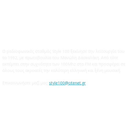
STYLE 100FM
Ο ραδιοφωνικός σταθμός Style 100 ξεκίνησε την λειτουργία του
το 1992, με πρωτοβουλία του Μανώλη Δασκαλάκη. Από τότε
εκπέμπει στην συχνότητα των 100Mhz στα FM και προσφέρει σε
όλους τους ακροατές την καλύτερη ελληνική και ξένη μουσική.
Επικοινωνήστε μαζί μας:
style100@otenet.gr
Ακολουθήστε μας