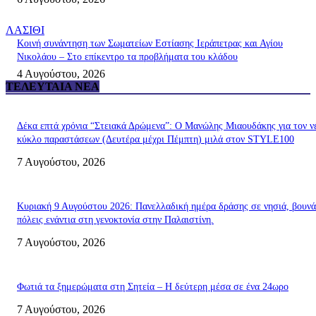
ΛΑΣΙΘΙ
Κοινή συνάντηση των Σωματείων Εστίασης Ιεράπετρας και Αγίου
Νικολάου – Στο επίκεντρο τα προβλήματα του κλάδου
4 Αυγούστου, 2026
ΤΕΛΕΥΤΑΊΑ ΝΈΑ
Δέκα επτά χρόνια “Στειακά Δρώμενα”: Ο Μανώλης Μιαουδάκης για τον ν
κύκλο παραστάσεων (Δευτέρα μέχρι Πέμπτη) μιλά στον STYLE100
7 Αυγούστου, 2026
Κυριακή 9 Αυγούστου 2026: Πανελλαδική ημέρα δράσης σε νησιά, βουνά
πόλεις ενάντια στη γενοκτονία στην Παλαιστίνη.
7 Αυγούστου, 2026
Φωτιά τα ξημερώματα στη Σητεία – Η δεύτερη μέσα σε ένα 24ωρο
7 Αυγούστου, 2026