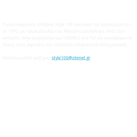
STYLE 100FM
Ο ραδιοφωνικός σταθμός Style 100 ξεκίνησε την λειτουργία του
το 1992, με πρωτοβουλία του Μανώλη Δασκαλάκη. Από τότε
εκπέμπει στην συχνότητα των 100Mhz στα FM και προσφέρει σε
όλους τους ακροατές την καλύτερη ελληνική και ξένη μουσική.
Επικοινωνήστε μαζί μας:
style100@otenet.gr
Ακολουθήστε μας