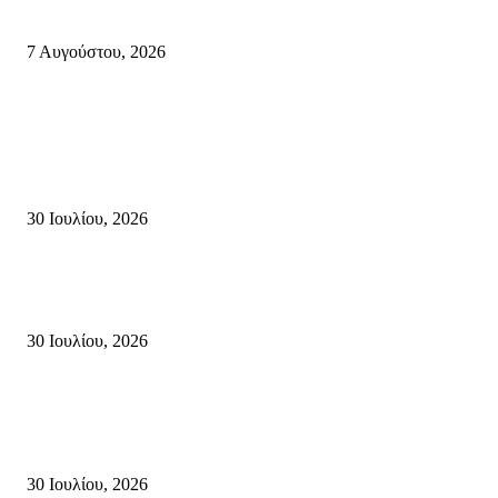
Φωτιά τα ξημερώματα στη Σητεία – Η δεύτερη μέσα σε ένα 24ωρο
7 Αυγούστου, 2026
Κρήτη
Τη βαθιά οδύνη του Ελληνικού Κοινοβουλίου για την απώλεια δύο
πυροσβεστών που έχασαν τη ζωή τους εν ώρα καθήκοντος, επιχειρώντας 
καταστροφική πυρκαγιά στην...
30 Ιουλίου, 2026
Δήλωση Κατερίνας Σπυριδάκη – Βουλευτή Λασιθίου του ΠΑΣΟΚ για τις
Πυρκαγιές στην Κρήτη
30 Ιουλίου, 2026
Δήλωση του Σίμου Συμεωνίδη, μέλους της ΕΠ Κρήτης του ΚΚΕ, γραμμ
της ΤΕ Λασιθίου του ΚΚΕ και δημοτικού συμβούλου Σητείας με τη Λαϊ
Συσπείρωση...
30 Ιουλίου, 2026