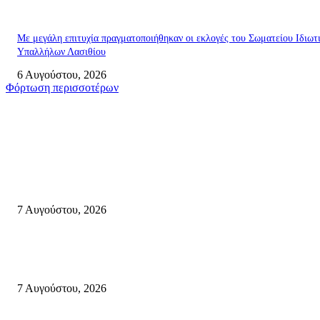
Με μεγάλη επιτυχία πραγματοποιήθηκαν οι εκλογές του Σωματείου Ιδιωτ
Υπαλλήλων Λασιθίου
6 Αυγούστου, 2026
Φόρτωση περισσοτέρων
Σητεία
Δέκα επτά χρόνια “Στειακά Δρώμενα”: Ο Μανώλης Μιαουδάκης για τον ν
κύκλο παραστάσεων (Δευτέρα μέχρι Πέμπτη) μιλά στον STYLE100
7 Αυγούστου, 2026
Κυριακή 9 Αυγούστου 2026: Πανελλαδική ημέρα δράσης σε νησιά, βουνά
πόλεις ενάντια στη γενοκτονία στην Παλαιστίνη.
7 Αυγούστου, 2026