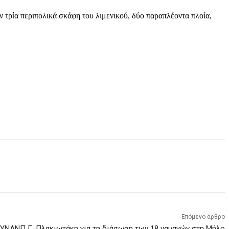
ν τρία περιπολικά σκάφη του λιμενικού, δύο παραπλέοντα πλοία,
Επόμενο άρθρο
ΥΝΑΝΠ Γ. Πλακιωτάκη για τη διάσωση των 18 ναυαγών στη Μήλο