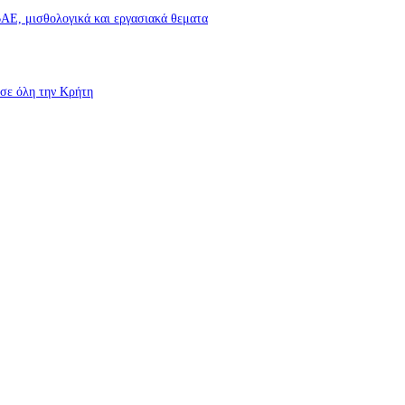
Ε, μισθολογικά και εργασιακά θεματα
σε όλη την Κρήτη
υροσβεστικές δυνάμεις που κατάφεραν να θέσουν υπό έλεγχο τη φωτιά
νέο κύκλο παραστάσεων (Δευτέρα μέχρι Πέμπτη) μιλά στον STYLE100