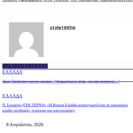
style100fm
RELATED ARTICLES
ΕΛΛΑΔΑ
Ακης Τσελέντης για τον σεισμό : “Αναμενόμενο είναι , μη σας ανησυχεί…”
ΕΛΛΑΔΑ
Π. Σουρέτης (ΓΕΚ ΤΕΡΝΑ): «Η Βόρεια Ελλάδα μετασχηματίζεται σε ευρωπαϊκό
κόμβο υποδομών, ενέργειας και καινοτομίας»
8 Αυγούστου, 2026