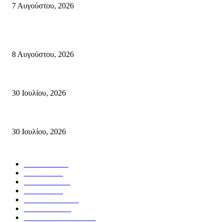
7 Αυγούστου, 2026
Κρήτη
Πολύ Υψηλός Κίνδυνος Πυρκαγιάς για αύριο Κυριακή 9 Αυγούστου 2026
8 Αυγούστου, 2026
Τη βαθιά οδύνη του Ελληνικού Κοινοβουλίου για την απώλεια δύο πυροσβ
30 Ιουλίου, 2026
Δήλωση Κατερίνας Σπυριδάκη – Βουλευτή Λασιθίου του ΠΑΣΟΚ για τις
30 Ιουλίου, 2026
Δημοφιλής Κατηγορίες
ΣΗΤΕΙΑ
3272
ΛΑΣΙΘΙ
638
ΕΙΔΗΣΕΙΣ
438
ΚΡΗΤΗ
402
ΙΕΡΑΠΕΤΡΑ
318
ΑΠΟΨΕΙΣ
276
ΣΥΝΕΝΤΕΥΞΕΙΣ
250