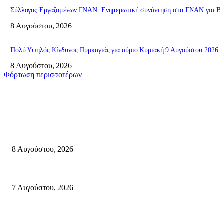
Σύλλογος Εργαζομένων ΓΝΑΝ: Ενημερωτική συνάντηση στο ΓΝΑΝ για ΒΑ
8 Αυγούστου, 2026
Πολύ Υψηλός Κίνδυνος Πυρκαγιάς για αύριο Κυριακή 9 Αυγούστου 2026 
8 Αυγούστου, 2026
Φόρτωση περισσοτέρων
Σητεία
Μάχη με τις φλόγες στα Αχλάδια – Υπεράνθρωπες προσπάθειες από τις π
8 Αυγούστου, 2026
Σητεία: Φωτιά στα Αχλάδια, δύσκολη μάχη με τις φλόγες – Βίντεο
7 Αυγούστου, 2026
Δέκα επτά χρόνια “Στειακά Δρώμενα”: Ο Μανώλης Μιαουδάκης για τον 