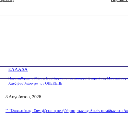
ΕΛΛΑΔΑ
Παραιτήθηκαν ο Μάκης Βορίδης και οι υφυπουργοί Σταμενίτης, Μπουκώρος 
Χατζηβασιλείου για τον ΟΠΕΚΕΠΕ
8 Αυγούστου, 2026
Γ. Πλακιωτάκης: Συνεχίζεται η αναβάθμιση των σχολικών μονάδων στο Λα