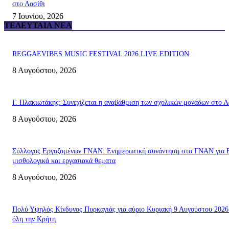
στο Λασίθι
7 Ιουνίου, 2026
ΤΕΛΕΥΤΑΊΑ ΝΈΑ
REGGAEVIBES MUSIC FESTIVAL 2026 LIVE EDITION
8 Αυγούστου, 2026
Γ. Πλακιωτάκης: Συνεχίζεται η αναβάθμιση των σχολικών μονάδων στο Λ
8 Αυγούστου, 2026
Σύλλογος Εργαζομένων ΓΝΑΝ: Ενημερωτική συνάντηση στο ΓΝΑΝ για 
μισθολογικά και εργασιακά θεματα
8 Αυγούστου, 2026
Πολύ Υψηλός Κίνδυνος Πυρκαγιάς για αύριο Κυριακή 9 Αυγούστου 2026
όλη την Κρήτη