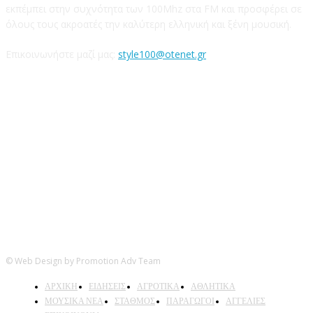
εκπέμπει στην συχνότητα των 100Mhz στα FM και προσφέρει σε
όλους τους ακροατές την καλύτερη ελληνική και ξένη μουσική.
Επικοινωνήστε μαζί μας:
style100@otenet.gr
Ακολουθήστε μας
© Web Design by Promotion Adv Team
ΑΡΧΙΚΗ
ΕΙΔΗΣΕΙΣ
ΑΓΡΟΤΙΚΑ
ΑΘΛΗΤΙΚΑ
ΜΟΥΣΙΚΑ ΝΕΑ
ΣΤΑΘΜΟΣ
ΠΑΡΑΓΩΓΟΙ
ΑΓΓΕΛΙΕΣ