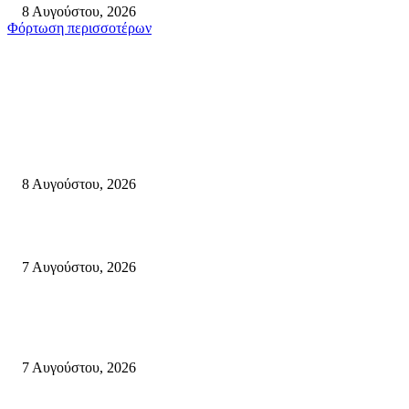
8 Αυγούστου, 2026
Φόρτωση περισσοτέρων
Σητεία
Μάχη με τις φλόγες στα Αχλάδια – Υπεράνθρωπες προσπάθειες από τις
πυροσβεστικές δυνάμεις που κατάφεραν να θέσουν υπό έλεγχο τη φωτιά
8 Αυγούστου, 2026
Σητεία: Φωτιά στα Αχλάδια, δύσκολη μάχη με τις φλόγες – Βίντεο
7 Αυγούστου, 2026
Δέκα επτά χρόνια “Στειακά Δρώμενα”: Ο Μανώλης Μιαουδάκης για τον ν
κύκλο παραστάσεων (Δευτέρα μέχρι Πέμπτη) μιλά στον STYLE100
7 Αυγούστου, 2026
Κρήτη