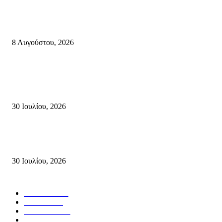
Πολύ Υψηλός Κίνδυνος Πυρκαγιάς για αύριο Κυριακή 9 Αυγούστου 2026
όλη την Κρήτη
8 Αυγούστου, 2026
Τη βαθιά οδύνη του Ελληνικού Κοινοβουλίου για την απώλεια δύο
πυροσβεστών που έχασαν τη ζωή τους εν ώρα καθήκοντος, επιχειρώντας 
καταστροφική πυρκαγιά στην...
30 Ιουλίου, 2026
Δήλωση Κατερίνας Σπυριδάκη – Βουλευτή Λασιθίου του ΠΑΣΟΚ για τις
Πυρκαγιές στην Κρήτη
30 Ιουλίου, 2026
Δημοφιλής Κατηγορίες
ΣΗΤΕΙΑ
3272
ΛΑΣΙΘΙ
638
ΕΙΔΗΣΕΙΣ
438
ΚΡΗΤΗ
402