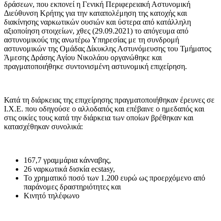
δράσεων, που εκπονεί η Γενική Περιφερειακή Αστυνομική
Διεύθυνση Κρήτης για την καταπολέμηση της κατοχής και
διακίνησης ναρκωτικών ουσιών και ύστερα από κατάλληλη
αξιοποίηση στοιχείων, χθες (29.09.2021) το απόγευμα από
αστυνομικούς της ανωτέρω Υπηρεσίας με τη συνδρομή
αστυνομικών της Ομάδας Δίκυκλης Αστυνόμευσης του Τμήματος
Άμεσης Δράσης Αγίου Νικολάου οργανώθηκε και
πραγματοποιήθηκε συντονισμένη αστυνομική επιχείρηση.
Κατά τη διάρκειας της επιχείρησης πραγματοποιήθηκαν έρευνες σε
Ι.Χ.Ε. που οδηγούσε ο αλλοδαπός και επέβαινε ο ημεδαπός και
στις οικίες τους κατά την διάρκεια των οποίων βρέθηκαν και
κατασχέθηκαν συνολικά:
167,7 γραμμάρια κάνναβης,
26 ναρκωτικά δισκία ecstasy,
Το χρηματικό ποσό των 1.200 ευρώ ως προερχόμενο από
παράνομες δραστηριότητες και
Κινητό τηλέφωνο