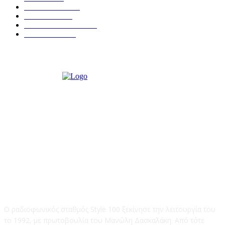
ΙΕΡΑΠΕΤΡΑ
318
ΑΠΟΨΕΙΣ
276
ΣΥΝΕΝΤΕΥΞΕΙΣ
250
ΠΟΛΙΤΙΚΑ
122
STYLE 100FM
Ο ραδιοφωνικός σταθμός Style 100 ξεκίνησε την λειτουργία του
το 1992, με πρωτοβουλία του Μανώλη Δασκαλάκη. Από τότε