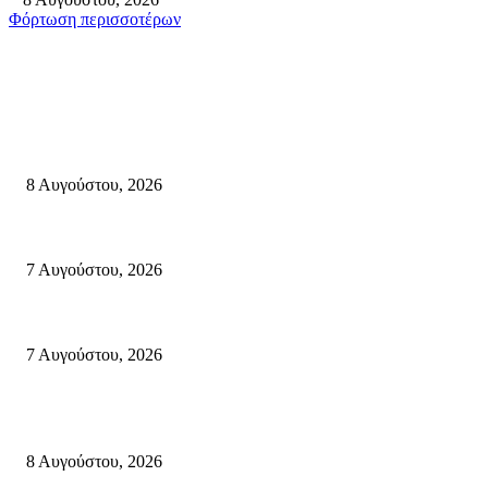
Φόρτωση περισσοτέρων
Σητεία
Μάχη με τις φλόγες στα Αχλάδια – Υπεράνθρωπες προσπάθειες από τις π
8 Αυγούστου, 2026
Σητεία: Φωτιά στα Αχλάδια, δύσκολη μάχη με τις φλόγες – Βίντεο
7 Αυγούστου, 2026
Δέκα επτά χρόνια “Στειακά Δρώμενα”: Ο Μανώλης Μιαουδάκης για τον 
7 Αυγούστου, 2026
Κρήτη
Πολύ Υψηλός Κίνδυνος Πυρκαγιάς για αύριο Κυριακή 9 Αυγούστου 2026
8 Αυγούστου, 2026