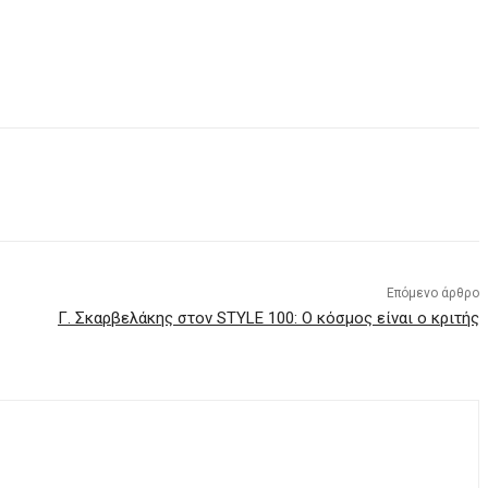
Επόμενο άρθρο
Γ. Σκαρβελάκης στον STYLE 100: Ο κόσμος είναι ο κριτής