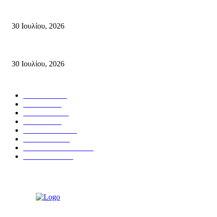
Τη βαθιά οδύνη του Ελληνικού Κοινοβουλίου για την απώλεια δύο πυροσβ
30 Ιουλίου, 2026
Δήλωση Κατερίνας Σπυριδάκη – Βουλευτή Λασιθίου του ΠΑΣΟΚ για τις
30 Ιουλίου, 2026
Δημοφιλής Κατηγορίες
ΣΗΤΕΙΑ
3272
ΛΑΣΙΘΙ
638
ΕΙΔΗΣΕΙΣ
438
ΚΡΗΤΗ
402
ΙΕΡΑΠΕΤΡΑ
318
ΑΠΟΨΕΙΣ
276
ΣΥΝΕΝΤΕΥΞΕΙΣ
250
ΠΟΛΙΤΙΚΑ
122