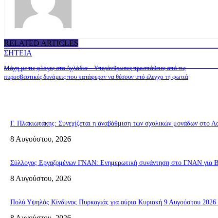
RELATED ARTICLES
ΣΗΤΕΙΑ
Μάχη με τις φλόγες στα Αχλάδια – Υπεράνθρωπες προσπάθειες από τις
πυροσβεστικές δυνάμεις που κατάφεραν να θέσουν υπό έλεγχο τη φωτιά
Γ. Πλακιωτάκης: Συνεχίζεται η αναβάθμιση των σχολικών μονάδων στο Λ
8 Αυγούστου, 2026
Σύλλογος Εργαζομένων ΓΝΑΝ: Ενημερωτική συνάντηση στο ΓΝΑΝ για ΒΑ
8 Αυγούστου, 2026
Πολύ Υψηλός Κίνδυνος Πυρκαγιάς για αύριο Κυριακή 9 Αυγούστου 2026 
8 Αυγούστου, 2026