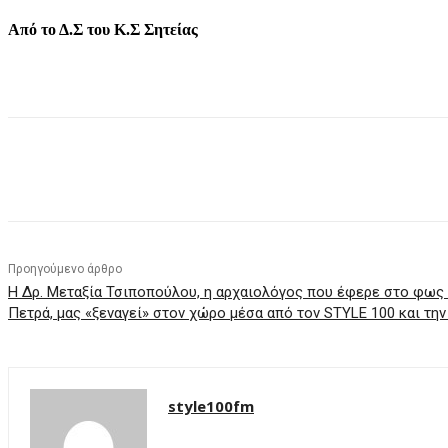
Από το Δ.Σ του Κ.Σ Σητείας
μερίδιο
Προηγούμενο άρθρο
Η Δρ. Μεταξία Τσιποπούλου, η αρχαιολόγος που έφερε στο φως 
Πετρά, μας «ξεναγεί» στον χώρο μέσα από τον STYLE 100 και την
style100fm