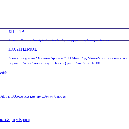
ΣΗΤΕΙΑ
Σητεία: Φωτιά στα Αχλάδια, δύσκολη μάχη με τις φλόγες – Βίντεο
ΠΟΛΙΤΙΣΜΟΣ
Δέκα επτά χρόνια “Στειακά Δρώμενα”: Ο Μανώλης Μιαουδάκης για τον νέο κ
παραστάσεων (Δευτέρα μέχρι Πέμπτη) μιλά στον STYLE100
ασίθι
Ε, μισθολογικά και εργασιακά θεματα
σε όλη την Κρήτη