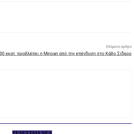
Επόμενο άρθρο
00 εκατ. προβλέπει η Minoan από την επένδυση στο Κάβο Σίδερο
ΤΕΛΕΥΤΑΊΑ ΝΈΑ