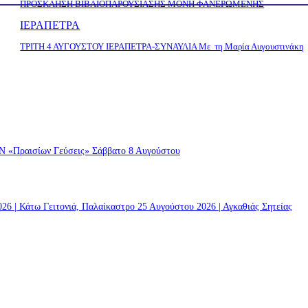
ΠΡΟΣΚΛΗΣΗ ΒΙΒΛΙΟΠΑΡΟΥΣΙΑΣΗΣ ΜΟΝΗ ΦΑΝΕΡΩΜΕΝΗΣ
ΙΕΡΑΠΕΤΡΑ
ΤΡΙΤΗ 4 ΑΥΓΟΥΣΤΟΥ ΙΕΡΑΠΕΤΡΑ-ΣΥΝΑΥΛΙΑ Με τη Μαρία Αυγουστινάκη
ραισίων Γεύσεις» Σάββατο 8 Αυγούστου
 | Κάτω Γειτονιά, Παλαίκαστρο 25 Αυγούστου 2026 | Αγκαθιάς Σητείας