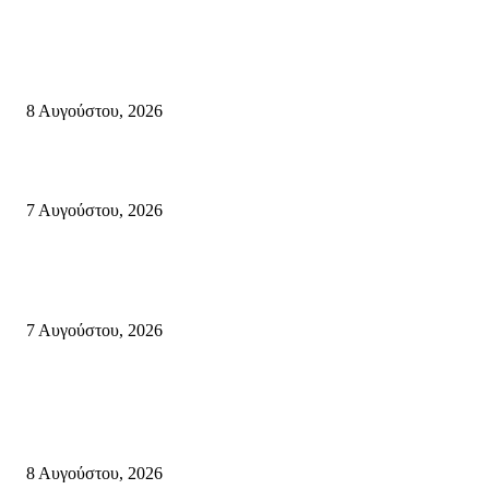
Μάχη με τις φλόγες στα Αχλάδια – Υπεράνθρωπες προσπάθειες από τις
πυροσβεστικές δυνάμεις που κατάφεραν να θέσουν υπό έλεγχο τη φωτιά
8 Αυγούστου, 2026
Σητεία: Φωτιά στα Αχλάδια, δύσκολη μάχη με τις φλόγες – Βίντεο
7 Αυγούστου, 2026
Δέκα επτά χρόνια “Στειακά Δρώμενα”: Ο Μανώλης Μιαουδάκης για τον ν
κύκλο παραστάσεων (Δευτέρα μέχρι Πέμπτη) μιλά στον STYLE100
7 Αυγούστου, 2026
Κρήτη
Πολύ Υψηλός Κίνδυνος Πυρκαγιάς για αύριο Κυριακή 9 Αυγούστου 2026
όλη την Κρήτη
8 Αυγούστου, 2026