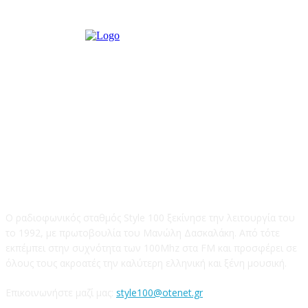
STYLE 100FM
Ο ραδιοφωνικός σταθμός Style 100 ξεκίνησε την λειτουργία του
το 1992, με πρωτοβουλία του Μανώλη Δασκαλάκη. Από τότε
εκπέμπει στην συχνότητα των 100Mhz στα FM και προσφέρει σε
όλους τους ακροατές την καλύτερη ελληνική και ξένη μουσική.
Επικοινωνήστε μαζί μας:
style100@otenet.gr