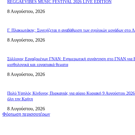
REGGAEVIBES MUSIC FESTIVAL 2026 LIVE EDITION
8 Αυγούστου, 2026
Γ. Πλακιωτάκης: Συνεχίζεται η αναβάθμιση των σχολικών μονάδων στο Λ
8 Αυγούστου, 2026
Σύλλογος Εργαζομένων ΓΝΑΝ: Ενημερωτική συνάντηση στο ΓΝΑΝ για 
μισθολογικά και εργασιακά θεματα
8 Αυγούστου, 2026
Πολύ Υψηλός Κίνδυνος Πυρκαγιάς για αύριο Κυριακή 9 Αυγούστου 2026
όλη την Κρήτη
8 Αυγούστου, 2026
Φόρτωση περισσοτέρων
Σητεία