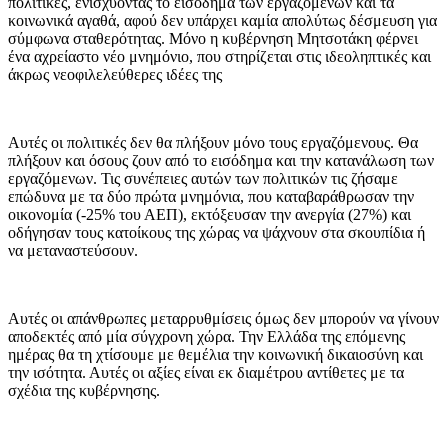
πολιτικές, ενισχύοντας το εισόδημα των εργαζομένων και τα
κοινωνικά αγαθά, αφού δεν υπάρχει καμία απολύτως δέσμευση για
σύμφωνα σταθερότητας. Μόνο η κυβέρνηση Μητσοτάκη φέρνει
ένα αχρείαστο νέο μνημόνιο, που στηρίζεται στις ιδεοληπτικές και
άκρως νεοφιλελεύθερες ιδέες της
Αυτές οι πολιτικές δεν θα πλήξουν μόνο τους εργαζόμενους. Θα
πλήξουν και όσους ζουν από το εισόδημα και την κατανάλωση των
εργαζόμενων. Τις συνέπειες αυτών των πολιτικών τις ζήσαμε
επώδυνα με τα δύο πρώτα μνημόνια, που καταβαράθρωσαν την
οικονομία (-25% του ΑΕΠ), εκτόξευσαν την ανεργία (27%) και
οδήγησαν τους κατοίκους της χώρας να ψάχνουν στα σκουπίδια ή
να μεταναστεύσουν.
Αυτές οι απάνθρωπες μεταρρυθμίσεις όμως δεν μπορούν να γίνουν
αποδεκτές από μία σύγχρονη χώρα. Την Ελλάδα της επόμενης
ημέρας θα τη χτίσουμε με θεμέλια την κοινωνική δικαιοσύνη και
την ισότητα. Αυτές οι αξίες είναι εκ διαμέτρου αντίθετες με τα
σχέδια της κυβέρνησης.