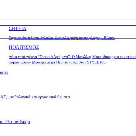
ΣΗΤΕΙΑ
Σητεία: Φωτιά στα Αχλάδια, δύσκολη μάχη με τις φλόγες – Βίντεο
ΠΟΛΙΤΙΣΜΟΣ
Δέκα επτά χρόνια “Στειακά Δρώμενα”: Ο Μανώλης Μιαουδάκης για τον νέο κ
παραστάσεων (Δευτέρα μέχρι Πέμπτη) μιλά στον STYLE100
ασίθι
Ε, μισθολογικά και εργασιακά θεματα
σε όλη την Κρήτη