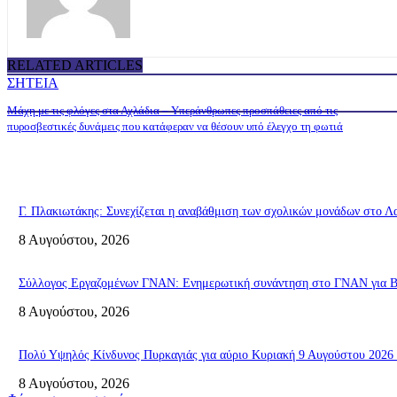
RELATED ARTICLES
ΣΗΤΕΙΑ
Μάχη με τις φλόγες στα Αχλάδια – Υπεράνθρωπες προσπάθειες από τις
πυροσβεστικές δυνάμεις που κατάφεραν να θέσουν υπό έλεγχο τη φωτιά
Γ. Πλακιωτάκης: Συνεχίζεται η αναβάθμιση των σχολικών μονάδων στο Λ
8 Αυγούστου, 2026
Σύλλογος Εργαζομένων ΓΝΑΝ: Ενημερωτική συνάντηση στο ΓΝΑΝ για ΒΑ
8 Αυγούστου, 2026
Πολύ Υψηλός Κίνδυνος Πυρκαγιάς για αύριο Κυριακή 9 Αυγούστου 2026 
8 Αυγούστου, 2026