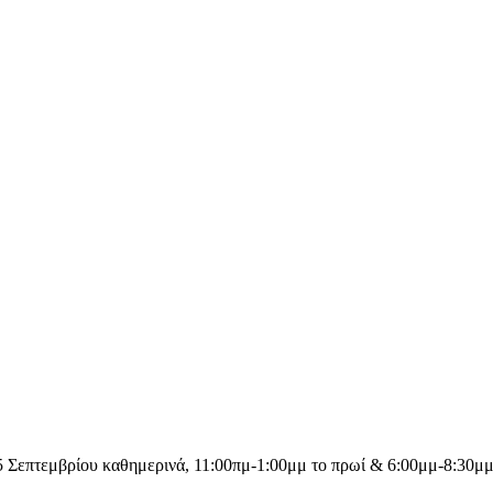
επτεμβρίου καθημερινά, 11:00πμ-1:00μμ το πρωί & 6:00μμ-8:30μμ