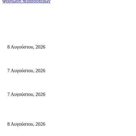
Φόρτωση περισσοτέρων
Σητεία
Μάχη με τις φλόγες στα Αχλάδια – Υπεράνθρωπες προσπάθειες από τις π
8 Αυγούστου, 2026
Σητεία: Φωτιά στα Αχλάδια, δύσκολη μάχη με τις φλόγες – Βίντεο
7 Αυγούστου, 2026
Δέκα επτά χρόνια “Στειακά Δρώμενα”: Ο Μανώλης Μιαουδάκης για τον 
7 Αυγούστου, 2026
Κρήτη
Πολύ Υψηλός Κίνδυνος Πυρκαγιάς για αύριο Κυριακή 9 Αυγούστου 2026
8 Αυγούστου, 2026