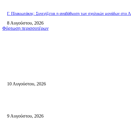
Γ. Πλακιωτάκης: Συνεχίζεται η αναβάθμιση των σχολικών μονάδων στο Λ
8 Αυγούστου, 2026
Φόρτωση περισσοτέρων
Σητεία
«Γεύσεις Κληρονομιάς της Κρήτης» Μια ωδή στον Πολιτισμό και την
Παράδοση για τις επόμενες γενιές-Σάββατο 22 Αυγούστου 2026, στο
Παλαίκαστρο Σητείας
10 Αυγούστου, 2026
Ανάδειξη τοπικών γεύσεων με την ιστορία, τη λαογραφία και τις παραδόσ
της Σητειακής διατροφής από τον Πολιτιστικό Σύλλογο Πραισού(βιντεο-
9 Αυγούστου, 2026