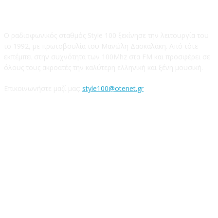
STYLE 100FM
Ο ραδιοφωνικός σταθμός Style 100 ξεκίνησε την λειτουργία του
το 1992, με πρωτοβουλία του Μανώλη Δασκαλάκη. Από τότε
εκπέμπει στην συχνότητα των 100Mhz στα FM και προσφέρει σε
όλους τους ακροατές την καλύτερη ελληνική και ξένη μουσική.
Επικοινωνήστε μαζί μας:
style100@otenet.gr
Ακολουθήστε μας