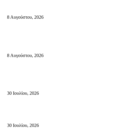
Μάχη με τις φλόγες στα Αχλάδια – Υπεράνθρωπες προσπάθειες από τις
πυροσβεστικές δυνάμεις που κατάφεραν να θέσουν υπό έλεγχο τη φωτιά
8 Αυγούστου, 2026
Κρήτη
Πολύ Υψηλός Κίνδυνος Πυρκαγιάς για αύριο Κυριακή 9 Αυγούστου 2026
όλη την Κρήτη
8 Αυγούστου, 2026
Τη βαθιά οδύνη του Ελληνικού Κοινοβουλίου για την απώλεια δύο
πυροσβεστών που έχασαν τη ζωή τους εν ώρα καθήκοντος, επιχειρώντας 
καταστροφική πυρκαγιά στην...
30 Ιουλίου, 2026
Δήλωση Κατερίνας Σπυριδάκη – Βουλευτή Λασιθίου του ΠΑΣΟΚ για τις
Πυρκαγιές στην Κρήτη
30 Ιουλίου, 2026