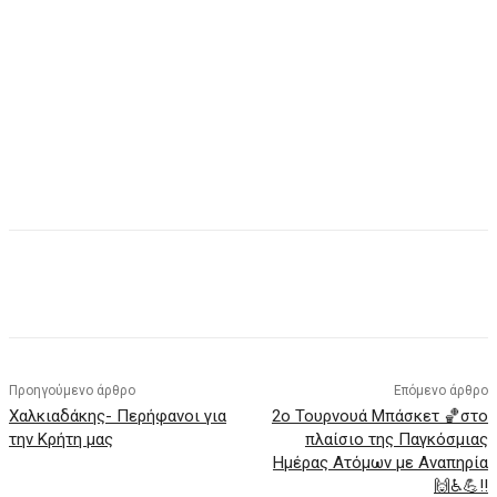
Προηγούμενο άρθρο
Επόμενο άρθρο
Χαλκιαδάκης- Περήφανοι για
2ο Τουρνουά Μπάσκετ 🏀στο
την Κρήτη μας
πλαίσιο της Παγκόσμιας
Ημέρας Ατόμων με Αναπηρία
🙌♿💪!!