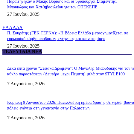
Παραιτήθηκαν ο Μάκης Βορίδης και οι υφυπουργοί Σταμενίτης,
Μπουκώρος και Χατζηβασιλείου για τον ΟΠΕΚΕΠΕ
27 Ιουνίου, 2025
ΕΛΛΑΔΑ
Π. Σουρέτης (ΓΕΚ ΤΕΡΝΑ): «Η Βόρεια Ελλάδα μετασχηματίζεται σε
ευρωπαϊκό κόμβο υποδομών, ενέργειας και καινοτομίας»
27 Ιουνίου, 2025
ΤΕΛΕΥΤΑΊΑ ΝΈΑ
Δέκα επτά χρόνια “Στειακά Δρώμενα”: Ο Μανώλης Μιαουδάκης για τον ν
κύκλο παραστάσεων (Δευτέρα μέχρι Πέμπτη) μιλά στον STYLE100
7 Αυγούστου, 2026
Κυριακή 9 Αυγούστου 2026: Πανελλαδική ημέρα δράσης σε νησιά, βουνά
πόλεις ενάντια στη γενοκτονία στην Παλαιστίνη.
7 Αυγούστου, 2026