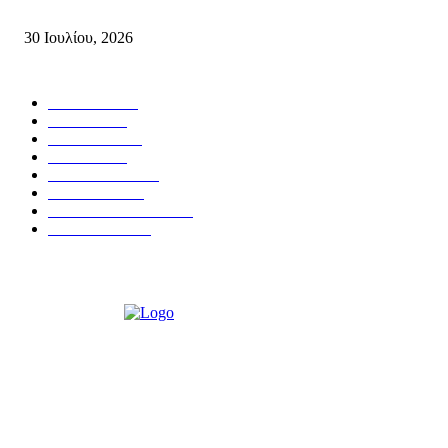
Συσπείρωση...
30 Ιουλίου, 2026
Δημοφιλής Κατηγορίες
ΣΗΤΕΙΑ
3270
ΛΑΣΙΘΙ
635
ΕΙΔΗΣΕΙΣ
438
ΚΡΗΤΗ
401
ΙΕΡΑΠΕΤΡΑ
318
ΑΠΟΨΕΙΣ
276
ΣΥΝΕΝΤΕΥΞΕΙΣ
250
ΠΟΛΙΤΙΚΑ
122