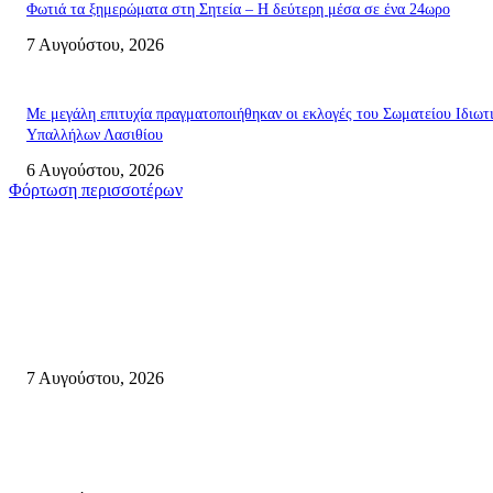
Φωτιά τα ξημερώματα στη Σητεία – Η δεύτερη μέσα σε ένα 24ωρο
7 Αυγούστου, 2026
Με μεγάλη επιτυχία πραγματοποιήθηκαν οι εκλογές του Σωματείου Ιδιωτ
Υπαλλήλων Λασιθίου
6 Αυγούστου, 2026
Φόρτωση περισσοτέρων
Σητεία
Δέκα επτά χρόνια “Στειακά Δρώμενα”: Ο Μανώλης Μιαουδάκης για τον ν
κύκλο παραστάσεων (Δευτέρα μέχρι Πέμπτη) μιλά στον STYLE100
7 Αυγούστου, 2026
Κυριακή 9 Αυγούστου 2026: Πανελλαδική ημέρα δράσης σε νησιά, βουνά
πόλεις ενάντια στη γενοκτονία στην Παλαιστίνη.