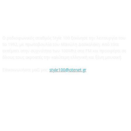
STYLE 100FM
Ο ραδιοφωνικός σταθμός Style 100 ξεκίνησε την λειτουργία του
το 1992, με πρωτοβουλία του Μανώλη Δασκαλάκη. Από τότε
εκπέμπει στην συχνότητα των 100Mhz στα FM και προσφέρει σε
όλους τους ακροατές την καλύτερη ελληνική και ξένη μουσική.
Επικοινωνήστε μαζί μας:
style100@otenet.gr
Ακολουθήστε μας