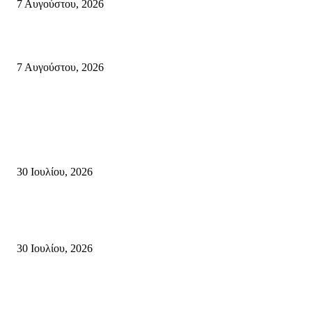
7 Αυγούστου, 2026
Φωτιά τα ξημερώματα στη Σητεία – Η δεύτερη μέσα σε ένα 24ωρο
7 Αυγούστου, 2026
Κρήτη
Τη βαθιά οδύνη του Ελληνικού Κοινοβουλίου για την απώλεια δύο
πυροσβεστών που έχασαν τη ζωή τους εν ώρα καθήκοντος, επιχειρώντας 
καταστροφική πυρκαγιά στην...
30 Ιουλίου, 2026
Δήλωση Κατερίνας Σπυριδάκη – Βουλευτή Λασιθίου του ΠΑΣΟΚ για τις
Πυρκαγιές στην Κρήτη
30 Ιουλίου, 2026
Δήλωση του Σίμου Συμεωνίδη, μέλους της ΕΠ Κρήτης του ΚΚΕ, γραμμ
της ΤΕ Λασιθίου του ΚΚΕ και δημοτικού συμβούλου Σητείας με τη Λαϊ