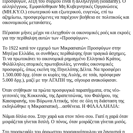
Προσφύγων, λέξη του συρμού είναι η αλληλεγγύη (solidarity). Ο
αλληλέγγυος. Εμφανίσθηκαν Μη Κυβερνητικές Οργανώσεις
(ΜΗ.ΚΥ.Ο.) εσωτερικού και εξωτερικού, ευγενώς, επί τω
αζημίωτω, προσφερόμενες να παρέχουν βοήθεια σε πολιτικούς και
οικονομικούς μετανάστες.
Πέρασαν μήνες μέχρι να ελεγχθούν οι οικονομικές ροές και εκροές
για την περίθαλψη αυτών των «Προσφύγων».
Το 1922 κατά τον ερχομό των Μικρασιατών Προσφύγων στην
Μητέρα Ελλάδα, οι συνθήκες περίθαλψης ήταν τραγικά άσχημες.
Τι να πρωτοκάνει το οικονομικά ρημαγμένο Ελληνικό Κράτος.
Φιλάλληλες ατομικές πρωτοβουλίες, γενναίες οικονομικές
προσφορές, όπως εκείνη της Πηνελόπης Δέλτα. Να προσφέρει
1.500.000 δρχ. (όταν οι κυρίες της Αυλής, σε τσάι, πρόσφεραν
5.000 δρχ.), μαζί με την ΑΓΑΠΗ της, σίγουρα ανακούφισαν.
Όταν στήθηκαν τα πρώτα προσφυγικά παραπήγματα, στις νέο-
γειτονιές της Κοκκινιάς, της Δραπετσώνας, του Φαλήρου, της
Καισαριανής, του Βύρωνα Αττικής, τότε σε όλη τη διάσταση της
εκδηλώθηκε η Μικρασιατική…ασθένεια. Η ΦΙΛΑΛΛΗΛΙΑ:
Νάμαι δίπλα σου. Στην χαρά και στον πόνο σου. Γιατί η χαρά όταν
μοιράζεται γίνεται διπλή. Ο πόνος, όταν μοιράζεται γίνεται μισός.
Στο προσκεφάλι του άρρωστου προσφυγόπουλου να ξαγρυπνά η