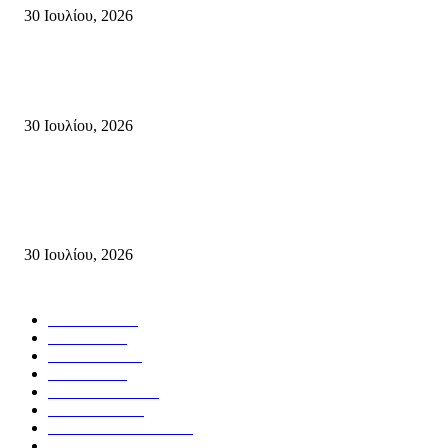
30 Ιουλίου, 2026
Δήλωση Κατερίνας Σπυριδάκη – Βουλευτή Λασιθίου του ΠΑΣΟΚ για τις
Πυρκαγιές στην Κρήτη
30 Ιουλίου, 2026
Δήλωση του Σίμου Συμεωνίδη, μέλους της ΕΠ Κρήτης του ΚΚΕ, γραμμ
της ΤΕ Λασιθίου του ΚΚΕ και δημοτικού συμβούλου Σητείας με τη Λαϊ
Συσπείρωση...
30 Ιουλίου, 2026
Δημοφιλής Κατηγορίες
ΣΗΤΕΙΑ
3271
ΛΑΣΙΘΙ
636
ΕΙΔΗΣΕΙΣ
438
ΚΡΗΤΗ
401
ΙΕΡΑΠΕΤΡΑ
318
ΑΠΟΨΕΙΣ
276
ΣΥΝΕΝΤΕΥΞΕΙΣ
250
ΠΟΛΙΤΙΚΑ
122