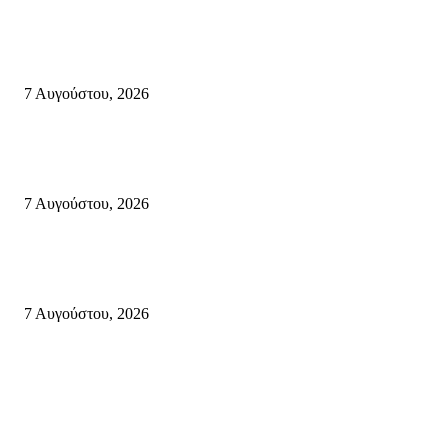
Σητεία
Σητεία: Φωτιά στα Αχλάδια, δύσκολη μάχη με τις φλόγες – Βίντεο
7 Αυγούστου, 2026
Δέκα επτά χρόνια “Στειακά Δρώμενα”: Ο Μανώλης Μιαουδάκης για τον ν
κύκλο παραστάσεων (Δευτέρα μέχρι Πέμπτη) μιλά στον STYLE100
7 Αυγούστου, 2026
Κυριακή 9 Αυγούστου 2026: Πανελλαδική ημέρα δράσης σε νησιά, βουνά
πόλεις ενάντια στη γενοκτονία στην Παλαιστίνη.
7 Αυγούστου, 2026
Κρήτη
Τη βαθιά οδύνη του Ελληνικού Κοινοβουλίου για την απώλεια δύο
πυροσβεστών που έχασαν τη ζωή τους εν ώρα καθήκοντος, επιχειρώντας 
καταστροφική πυρκαγιά στην...