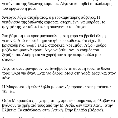
γειτόνισσα της διπλανής κάμαρας. Λίγο να κοιμηθεί η ταλαίπωρη,
του ορφανού η μάνα.
Άνεργος λόγω ατυχήματος, ο μεροκαματιάρης σύζυγος. Η
γειτόνισσα της διπλανής κάμαρας, στερημένη, να μοιράσει το
φαγητό της, να ταϊστεί και η οικογένεια του άτυχου.
Στη βάφτιση του προσφυγόπουλου, στη χαρά να βρεθεί όλη η
γειτονιά. Από το υστέρημα να φέρει ο καθένας, ότι είχε. Το
βρισκούμενο. Ψωμί, ελιές, σαρδέλες, κρεμμύδι. Λίγο «μαύρο
μεζέ» και φυσικά κρασί. Λίγο να ξεθυμάνει ο καημός του
ξεριζωμού. Ακόμη και να χορέψουν στην «καμαρούλα μια
σταλιά».
Λίγο να αναντρανήσουν, να ξαναβρούν τη δύναμη τους, τα θέλω
τους. Όλοι για έναν. Ένας για όλους. Μαζί στη χαρά. Μαζί και στον
πόνο.
Η Μικρασιατική φιλαλληλία με συνεχή παρουσία στις μετέπειτα
10ετίες.
Όσοι Μικρασιάτες επιχειρηματίες, προειδοποιημένοι, πρόλαβαν να
βγάλουν τα χρήματά τους από την Μ. Ασία, δεν τάστειλαν… στην
Ελβετία. Τα επένδυσαν στην Αττική. Στην Ελλάδα (Βόρεια).