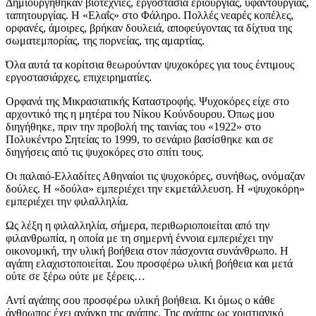
Δημιουργήθηκαν βιοτεχνίες, εργοστάσια εριουργίας, υφαντουργίας,
ταπητουργίας. Η «Ελαΐς» στο Φάληρο. Πολλές νεαρές κοπέλες,
ορφανές, άμοιρες, βρήκαν δουλειά, αποφεύγοντας τα δίχτυα της
σωματεμπορίας, της πορνείας, της αμαρτίας.
Όλα αυτά τα κορίτσια θεωρούνταν ψυχοκόρες για τους έντιμους
εργοστασιάρχες, επιχειρηματίες.
Ορφανά της Μικρασιατικής Καταστροφής. Ψυχοκόρες είχε στο
αρχοντικό της η μητέρα του Νίκου Κούνδουρου. Όπως μου
διηγήθηκε, πριν την προβολή της ταινίας του «1922» στο
Πολυκέντρο Σητείας το 1999, το σενάριο βασίσθηκε και σε
διηγήσεις από τις ψυχοκόρες στο σπίτι τους.
Οι παλαιό-Ελλαδίτες Αθηναίοι τις ψυχοκόρες, συνήθως, ονόμαζαν
δούλες. Η «δούλα» εμπεριέχει την εκμετάλλευση. Η «ψυχοκόρη»
εμπεριέχει την φιλαλληλία.
Ως λέξη η φιλαλληλία, σήμερα, περιθωριοποιείται από την
φιλανθρωπία, η οποία με τη σημερνή έννοια εμπεριέχει την
οικονομική, την υλική βοήθεια στον πάσχοντα συνάνθρωπο. Η
αγάπη ελαχιστοποιείται. Σου προσφέρω υλική βοήθεια και μετά
ούτε σε ξέρω ούτε με ξέρεις…
Αντί αγάπης σου προσφέρω υλική βοήθεια. Κι όμως ο κάθε
άνθρωπος έχει ανάγκη της αγάπης. Της αγάπης ως χριστιανικό