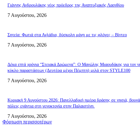
Γιάννης Ανδρουλάκης νέος πρόεδρος της Αναπτυξιακής Λασιθίου
7 Αυγούστου, 2026
Σητεία: Φωτιά στα Αχλάδια, δύσκολη μάχη με τις φλόγες – Βίντεο
7 Αυγούστου, 2026
Δέκα επτά χρόνια “Στειακά Δρώμενα”: Ο Μανώλης Μιαουδάκης για τον ν
κύκλο παραστάσεων (Δευτέρα μέχρι Πέμπτη) μιλά στον STYLE100
7 Αυγούστου, 2026
Κυριακή 9 Αυγούστου 2026: Πανελλαδική ημέρα δράσης σε νησιά, βουνά
πόλεις ενάντια στη γενοκτονία στην Παλαιστίνη.
7 Αυγούστου, 2026
Φόρτωση περισσοτέρων