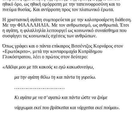
ηθικό όρο, ως ηθική ομόρροπη με την ταπεινοφροσύνη και το
πνεύμα θυσίας. Και αντίρροπη προς τον πλατωνικό έρωτα.
Η χριστιανική αγάπη συμπορεύεται με την καλοπροαίρετη διάθεση.
Με την ΦΙΛΑΛΛΗΛΙΑ. Με τον ανθρωπισμό, ως ανθρωπιά. Έτσι
η αγάπη, η φιλαλληλία λειτουργεί ως κοινωνικό συναίσθημα που
συσφίγγει τις κοινωνικές σχέσεις των ανθρώπων.
Όπως γράφει και ο πάντα επίκαιρος Βιτσέντζος Κορνάρος στον
«Ερωτόκριτο», μετά την κονταρομαχία Κυπρίδημου
Γλυκόστρατου, λέει ο πρώτος στον δεύτερο:
«Αδέλφι μου με τσι κακούς κι εγώ κακωσυνεύγω,
μα την αγάπη θέλω τη και πάντα τη γυρεύω.
………………………………
Κι αγάπα με να σ’ αγαπώ και πάντα ώστε να ζούμε
νάρχωμαι εκεί που βρίσκεσαι και νάρχεσαι εκεί πούμαι».