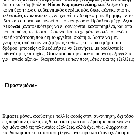
δημοτικού συμβούλου
Νίκου Καραμανωλάκη,
κατέληξαν στην
κοινή θέση πως ο κυβερνητικός σχεδιασμός, όπως φάνηκε από τις
τελευταίες ανακοινώσεις , επιχειρεί την διαίρεση της Κρήτης, με το
δυτικό κομμάτι, να ευνοείται, το κέντρο από Ηράκλειο μέχρι
Αγιο
Νικολαο
(ανατολικότερο) να εμφανίζονται ικανοποιημένα, και από
κει και πέρα, το τίποτα. Το κενό. Και το χειρότερο από το κενό, η
θολή κατάσταση που δημιουργείται, σκόπιμα, ´ώστε να μην
γνωρίζεις από ποιον να ζητήσεις ευθύνες και ποιο τμήμα του
δρόμου μπορείς να διεκδικήσεις να ξεκινήσει, με ρεαλιστικές
πιθανότητες επιτυχίας .Οσον αφορά την πρωθυπουργική εξαγγελία
για «ενιαίο άξονα», διαψεύδεται εκ των πραγμάτων και τις εξελίξεις
.
«
Είμαστε μόνοι»
Είμαστε μόνοι, ακούστηκε πολλές φορές στην συνάντηση, όχι τόσο
ως παράπονο, αλλά, ως διαπίστωση και συμπέρασμα, που βγαίνει
όχι μόνο από τις τελευταίες εξελίξεις, αλλά έχει γίνει διαχρονική
και διακομματική κατάσταση (έγινε αναφορά και στον σχεδιασμό