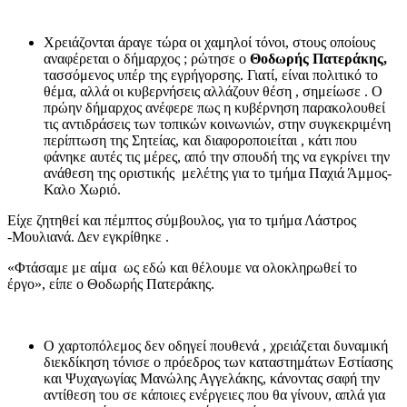
Χρειάζονται άραγε τώρα οι χαμηλοί τόνοι, στους οποίους
αναφέρεται ο δήμαρχος ; ρώτησε ο
Θοδωρής Πατεράκης,
τασσόμενος υπέρ της εγρήγορσης. Γιατί, είναι πολιτικό το
θέμα, αλλά οι κυβερνήσεις αλλάζουν θέση , σημείωσε . Ο
πρώην δήμαρχος ανέφερε πως η κυβέρνηση παρακολουθεί
τις αντιδράσεις των τοπικών κοινωνιών, στην συγκεκριμένη
περίπτωση της Σητείας, και διαφοροποιείται , κάτι που
φάνηκε αυτές τις μέρες, από την σπουδή της να εγκρίνει την
ανάθεση της οριστικής μελέτης για το τμήμα Παχιά Άμμος-
Καλο Χωριό.
Είχε ζητηθεί και πέμπτος σύμβουλος, για το τμήμα Λάστρος
-Μουλιανά. Δεν εγκρίθηκε .
«Φτάσαμε με αίμα ως εδώ και θέλουμε να ολοκληρωθεί το
έργο», είπε ο Θοδωρής Πατεράκης.
Ο χαρτοπόλεμος δεν οδηγεί πουθενά , χρειάζεται δυναμική
διεκδίκηση τόνισε ο πρόεδρος των καταστημάτων Εστίασης
και Ψυχαγωγίας Μανώλης Αγγελάκης, κάνοντας σαφή την
αντίθεση του σε κάποιες ενέργειες που θα γίνουν, απλά για