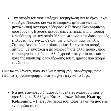
Την απορία του γιατί υπάρχει τεκμηρίωση για το έργο μέχρι
τον Αγιο Νικόλαο και για τα επόμενα τμήματα γίνεται
μονολεκτική αναφορά, εξέφρασε ο
Γιάννης Κακουράκης,
πρόεδρος της Ενωσης Ξενοδοχείων Σητείας, μια ρητορική
τοποθέτηση, με την οποία θέλησε να τονίσει τις διαφορετικές
επιλογές που έγιναν σε όλη την υπόλοιπη Κρήτη, πλην
Σητείας. Δεν ακούσαμε τίποτα, είπε, ζητώντας να υπάρξει
αίτημα , με επιστολή ή με οποιονδήποτε άλλο τρόπο , προς
το υπουργείο, και όπου αλλού χρειάζεται, για το πως και το
πότε της υπόθεσης ολοκλήρωσης του τμήματος που αφορά
την Σητεία :
Πως θα το κάνουν, ποια θα είναι η πηγή χρηματοδότησης, ποιο
είναι το χρονοδιάγραμμα, πως θα γίνει τεχνικά το έργο.
Να μας εξηγήσει ο δήμαρχος τι μελέτες υπάρχουν, είπε ο
πρόεδρος το Συλλόγου Καταλυμάτων Ιτάνου,
Κωστής
Κοξαράκης.
«Τι έχει στα χέρια του; Έπρεπε ήδη να μας είχε
ενημερώσει», είπε.