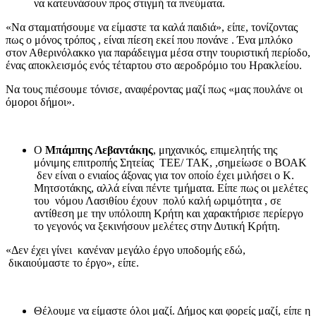
να κατευνάσουν προς στιγμή τα πνεύματα.
«Να σταματήσουμε να είμαστε τα καλά παιδιά», είπε, τονίζοντας
πως ο μόνος τρόπος , είναι πίεση εκεί που πονάνε . Ένα μπλόκο
στον Αθερινόλακκο για παράδειγμα μέσα στην τουριστική περίοδο,
ένας αποκλεισμός ενός τέταρτου στο αεροδρόμιο του Ηρακλείου.
Να τους πιέσουμε τόνισε, αναφέροντας μαζί πως «μας πουλάνε οι
όμοροι δήμοι».
Ο
Μπάμπης Λεβαντάκης
, μηχανικός, επιμελητής της
μόνιμης επιτροπής Σητείας ΤΕΕ/ ΤΑΚ, ,σημείωσε ο ΒΟΑΚ
δεν είναι ο ενιαίος άξονας για τον οποίο έχει μιλήσει ο Κ.
Μητσοτάκης, αλλά είναι πέντε τμήματα. Είπε πως οι μελέτες
του νόμου Λασιθίου έχουν πολύ καλή ωριμότητα , σε
αντίθεση με την υπόλοιπη Κρήτη και χαρακτήρισε περίεργο
το γεγονός να ξεκινήσουν μελέτες στην Δυτική Κρήτη.
«Δεν έχει γίνει κανέναν μεγάλο έργο υποδομής εδώ,
δικαιούμαστε το έργο», είπε.
Θέλουμε να είμαστε όλοι μαζί. Δήμος και φορείς μαζί, είπε η