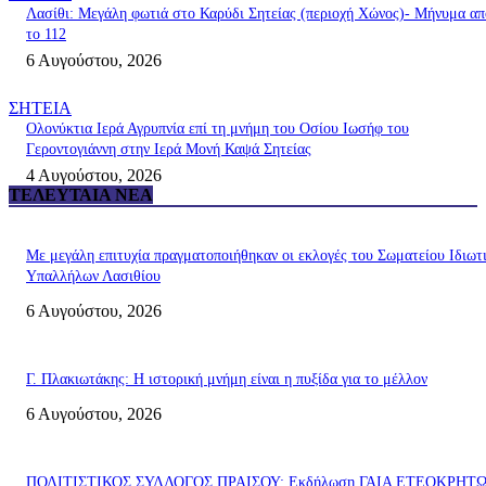
Λασίθι: Μεγάλη φωτιά στο Καρύδι Σητείας (περιοχή Χώνος)- Μήνυμα απ
το 112
6 Αυγούστου, 2026
ΣΗΤΕΙΑ
Ολονύκτια Ιερά Αγρυπνία επί τη μνήμη του Οσίου Ιωσήφ του
Γεροντογιάννη στην Ιερά Μονή Καψά Σητείας
4 Αυγούστου, 2026
ΤΕΛΕΥΤΑΊΑ ΝΈΑ
Με μεγάλη επιτυχία πραγματοποιήθηκαν οι εκλογές του Σωματείου Ιδιωτ
Υπαλλήλων Λασιθίου
6 Αυγούστου, 2026
Γ. Πλακιωτάκης: Η ιστορική μνήμη είναι η πυξίδα για το μέλλον
6 Αυγούστου, 2026
ΠΟΛΙΤΙΣΤΙΚΟΣ ΣΥΛΛΟΓΟΣ ΠΡΑΙΣΟΥ: Εκδήλωση ΓΑΙΑ ΕΤΕΟΚΡΗΤ