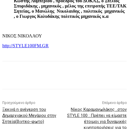
Κωστής Λυμπερίου , πρόεδρος του ΔΟΚΑΣ, ο Στέλιος
Σπυριδάκης , μηχανικός , μέλος της επιτροπής ΤΕΕ/ΤΑΚ
Σητείας, ο Μανώλης Νικολαιδης , πολιτικός μηχανικός
, ο Γιωργος Κολυδάκης πολιτικός μηχανικός κ.α
ΝΙΚΟΣ ΝΙΚΟΛΑΟΥ
http://STYLE100FM.GR
Προηγούμενο άρθρο
Επόμενο άρθρο
Ξεκινά η ανέγερση του
Νίκος Καραμανωλάκης ..στον
Δημαρχιακού Μεγάρου στην
STYLE 100 : Πρέπει να είμαστε
Σητεία(βιντεο-φωτο)
έτοιμοι για δυναμικές
κινητοποιήσεις για το