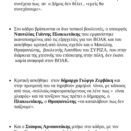
συνέχεια πως αν ο Δήμος δεν θέλει , «εμείς θα
συνεχίσουμε».
Στο κάδρο βρίσκονται οι δυο τοπικοί βουλευτές, ο υπουργός
Ναυτιλίας Γιάννης Πλακιωτάκης
που εμφανίστηκε
ικανοποιημένος από τις εξαγγελίες για τον ΒΟΑΚ και του
ασκήθηκε κριτική από όλους σχεδόν και ο Μανώλης
Θραψανιώτης, βουλευτής Λασιθίου του ΣΥΡΙΖΑ, που στην
διάρκεια της χτεσινής του επίσκεψης στην πόλη, δεν έκανε
καμία αναφορά στον ΒΟΑΚ.
Κριτική ασκήθηκε στον
δήμαρχο Γιώργο Ζερβάκη
και
στην προτροπή του να τηρηθούν χαμηλοί τόνοι, με κάποιος
από τους -πολλούς-παρευρισκόμενους να λένε πως « είναι
χλιαρός» και να τονίζουν πως πρέπει ο δήμαρχος, ο
Πλακιωτάκης,
ο
Θραψανιώτης
«να καταλάβουν πως δεν
παίζουμε».
Και ο
Σταυρος Αρναουτάκης
μπήκε στο κάδρο, με τον