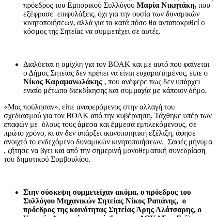
πρόεδρος του Εμπορικού Συλλόγου
Μαρία Νικητάκη,
που
εξέφρασε επιφυλάξεις, όχι για την ουσία των δυναμικών
κινητοποιήσεων, αλλά για το κατά πόσο θα ανταποκριθεί ο
κόσμος της Σητείας να συμμετέχει σε αυτές.
Διαλύεται η ομίχλη για τον ΒΟΑΚ και με αυτό που φαίνεται
ο Δήμος Σητείας δεν πρέπει να είναι ευχαριστημένος, είπε ο
Νίκος Καραμανωλάκης
, που ανέφερε πως δεν υπάρχει
ενιαίο μέτωπο διεκδίκησης και συμμαχία με κάποιον δήμο.
«Μας πούλησαν», είπε αναφερόμενος στην αλλαγή του
σχεδιασμού για τον ΒΟΑΚ από την κυβέρνηση. Τάχθηκε υπέρ των
επαφών με όλους τους άμεσα και έμμεσα εμπλεκόμενους, σε
πρώτο χρόνο, κι αν δεν υπάρξει ικανοποιητική εξέλιξη, άφησε
ανοιχτό το ενδεχόμενο δυναμικών κινητοποιήσεων. Σαφές μήνυμα
, ζήτησε να βγει και από την σημερινή μονοθεματική συνεδρίαση
του δημοτικού Συμβουλίου.
Στην σύσκεψη συμμετείχαν ακόμα, ο πρόεδρος του
Συλλόγου Μηχανικών Σητείας Νίκος Ραπάνης, ο
πρόεδρος της κοινότητας Σητείας Άρης Αλάτσαρης, ο