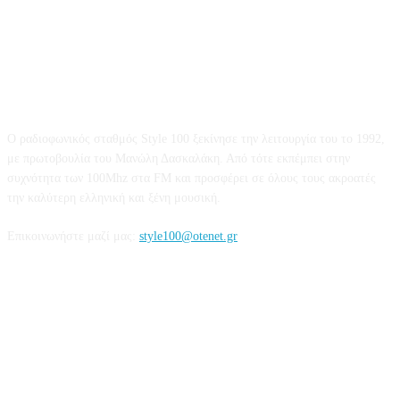
STYLE 100FM
Ο ραδιοφωνικός σταθμός Style 100 ξεκίνησε την λειτουργία του το 1992,
με πρωτοβουλία του Μανώλη Δασκαλάκη. Από τότε εκπέμπει στην
συχνότητα των 100Mhz στα FM και προσφέρει σε όλους τους ακροατές
την καλύτερη ελληνική και ξένη μουσική.
Επικοινωνήστε μαζί μας:
style100@otenet.gr
Ακολουθήστε μας