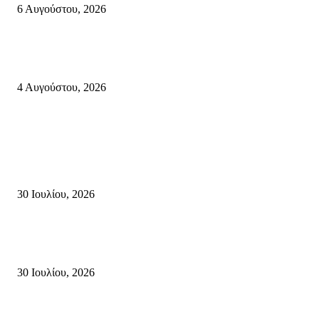
6 Αυγούστου, 2026
Ολονύκτια Ιερά Αγρυπνία επί τη μνήμη του Οσίου Ιωσήφ του Γεροντογιά
στην Ιερά Μονή Καψά Σητείας
4 Αυγούστου, 2026
Κρήτη
Τη βαθιά οδύνη του Ελληνικού Κοινοβουλίου για την απώλεια δύο
πυροσβεστών που έχασαν τη ζωή τους εν ώρα καθήκοντος, επιχειρώντας 
καταστροφική πυρκαγιά στην...
30 Ιουλίου, 2026
Δήλωση Κατερίνας Σπυριδάκη – Βουλευτή Λασιθίου του ΠΑΣΟΚ για τις
Πυρκαγιές στην Κρήτη
30 Ιουλίου, 2026
Δήλωση του Σίμου Συμεωνίδη, μέλους της ΕΠ Κρήτης του ΚΚΕ, γραμμ