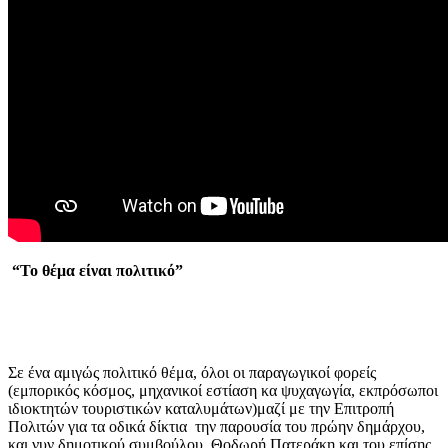
“Το θέμα είναι πολιτικό”
Σε ένα αμιγώς πολιτικό θέμα, όλοι οι παραγωγικοί φορείς
(εμπορικός κόσμος, μηχανικοί εστίαση κα ψυχαγωγία, εκπρόσωποι
ιδιοκτητών τουριστικών καταλυμάτων)μαζί με την Επιτροπή
Πολιτών για τα οδικά δίκτια την παρουσία του πρώην δημάρχου,
και νυν δημοτικού συμβούλου Θοδωρή Πατεράκη και του επίσης