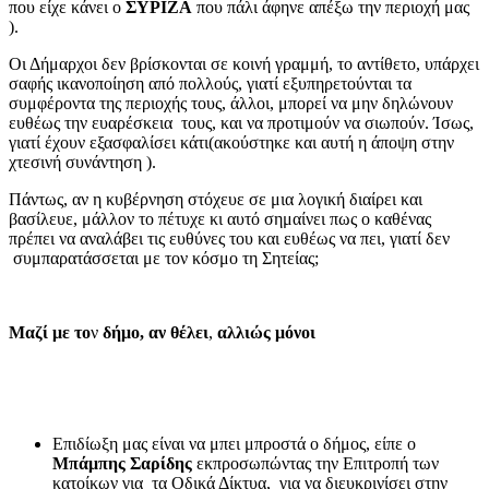
που είχε κάνει ο
ΣΥΡΙΖΑ
που πάλι άφηνε απέξω την περιοχή μας
).
Οι Δήμαρχοι δεν βρίσκονται σε κοινή γραμμή, το αντίθετο, υπάρχει
σαφής ικανοποίηση από πολλούς, γιατί εξυπηρετούνται τα
συμφέροντα της περιοχής τους, άλλοι, μπορεί να μην δηλώνουν
ευθέως την ευαρέσκεια τους, και να προτιμούν να σιωπούν. Ίσως,
γιατί έχουν εξασφαλίσει κάτι(ακούστηκε και αυτή η άποψη στην
χτεσινή συνάντηση ).
Πάντως, αν η κυβέρνηση στόχευε σε μια λογική διαίρει και
βασίλευε, μάλλον το πέτυχε κι αυτό σημαίνει πως ο καθένας
πρέπει να αναλάβει τις ευθύνες του και ευθέως να πει, γιατί δεν
συμπαρατάσσεται με τον κόσμο τη Σητείας;
Μαζί
με το
ν
δήμο, αν θέλει
,
αλλιώς
μόνοι
Επιδίωξη μας είναι να μπει μπροστά ο δήμος, είπε ο
Μπάμπης Σαρίδης
εκπροσωπώντας την Επιτροπή των
κατοίκων για τα Οδικά Δίκτυα, για να διευκρινίσει στην