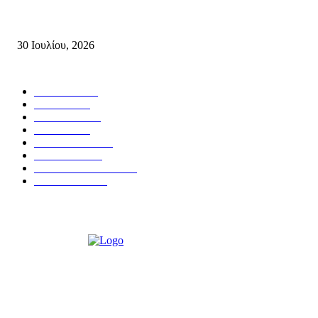
της ΤΕ Λασιθίου του ΚΚΕ και δημοτικού συμβούλου Σητείας με τη Λαϊ
Συσπείρωση...
30 Ιουλίου, 2026
Δημοφιλής Κατηγορίες
ΣΗΤΕΙΑ
3267
ΛΑΣΙΘΙ
635
ΕΙΔΗΣΕΙΣ
438
ΚΡΗΤΗ
401
ΙΕΡΑΠΕΤΡΑ
318
ΑΠΟΨΕΙΣ
276
ΣΥΝΕΝΤΕΥΞΕΙΣ
249
ΠΟΛΙΤΙΚΑ
122