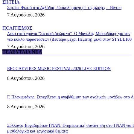
ΣΗΤΕΙΑ
Σητεία: Φωτιά στα Αχλάδια, δύσκολη μάχη με τις φλόγες – Βίντεο
7 Αυγούστου, 2026
ΠΟΛΙΤΙΣΜΟΣ
Δέκα επτά χρόνια “Στειακά Δρώμενα”: Ο Μανώλης Μιαουδάκης για τον
νέο κύκλο παραστάσεων (Δευτέρα μέχρι Πέμπτη) μιλά στον STYLE100
7 Αυγούστου, 2026
ΤΕΛΕΥΤΑΊΑ ΝΈΑ
REGGAEVIBES MUSIC FESTIVAL 2026 LIVE EDITION
8 Αυγούστου, 2026
Γ. Πλακιωτάκης: Συνεχίζεται η αναβάθμιση των σχολικών μονάδων στο Λ
8 Αυγούστου, 2026
Σύλλογος Εργαζομένων ΓΝΑΝ: Ενημερωτική συνάντηση στο ΓΝΑΝ για 
μισθολογικά και εργασιακά θεματα