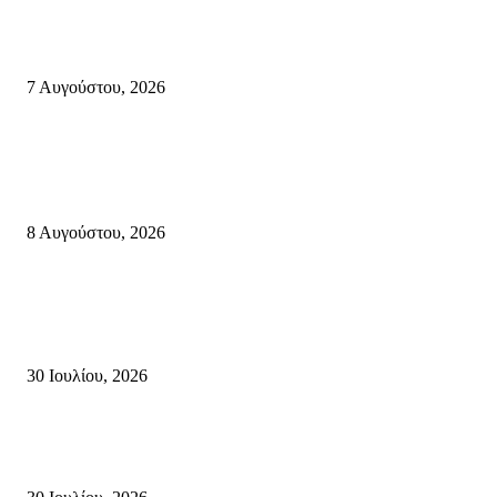
Δέκα επτά χρόνια “Στειακά Δρώμενα”: Ο Μανώλης Μιαουδάκης για τον ν
κύκλο παραστάσεων (Δευτέρα μέχρι Πέμπτη) μιλά στον STYLE100
7 Αυγούστου, 2026
Κρήτη
Πολύ Υψηλός Κίνδυνος Πυρκαγιάς για αύριο Κυριακή 9 Αυγούστου 2026
όλη την Κρήτη
8 Αυγούστου, 2026
Τη βαθιά οδύνη του Ελληνικού Κοινοβουλίου για την απώλεια δύο
πυροσβεστών που έχασαν τη ζωή τους εν ώρα καθήκοντος, επιχειρώντας 
καταστροφική πυρκαγιά στην...
30 Ιουλίου, 2026
Δήλωση Κατερίνας Σπυριδάκη – Βουλευτή Λασιθίου του ΠΑΣΟΚ για τις
Πυρκαγιές στην Κρήτη