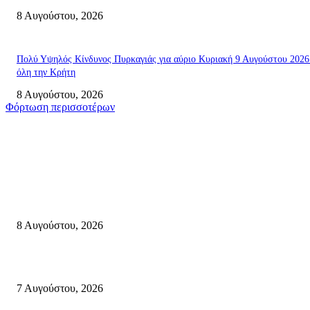
8 Αυγούστου, 2026
Πολύ Υψηλός Κίνδυνος Πυρκαγιάς για αύριο Κυριακή 9 Αυγούστου 2026
όλη την Κρήτη
8 Αυγούστου, 2026
Φόρτωση περισσοτέρων
Σητεία
Μάχη με τις φλόγες στα Αχλάδια – Υπεράνθρωπες προσπάθειες από τις
πυροσβεστικές δυνάμεις που κατάφεραν να θέσουν υπό έλεγχο τη φωτιά
8 Αυγούστου, 2026
Σητεία: Φωτιά στα Αχλάδια, δύσκολη μάχη με τις φλόγες – Βίντεο
7 Αυγούστου, 2026