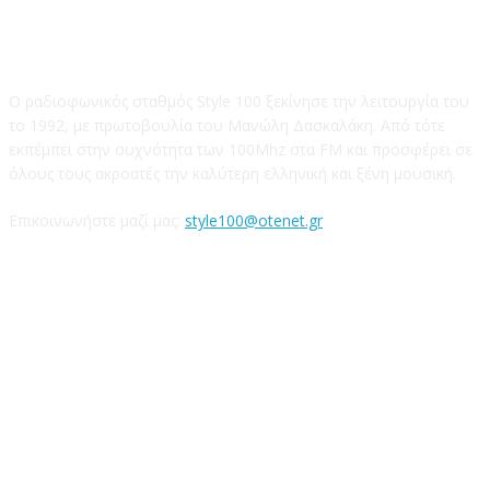
STYLE 100FM
Ο ραδιοφωνικός σταθμός Style 100 ξεκίνησε την λειτουργία του
το 1992, με πρωτοβουλία του Μανώλη Δασκαλάκη. Από τότε
εκπέμπει στην συχνότητα των 100Mhz στα FM και προσφέρει σε
όλους τους ακροατές την καλύτερη ελληνική και ξένη μουσική.
Επικοινωνήστε μαζί μας:
style100@otenet.gr
Ακολουθήστε μας