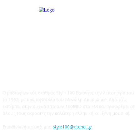
STYLE 100FM
Ο ραδιοφωνικός σταθμός Style 100 ξεκίνησε την λειτουργία του
το 1992, με πρωτοβουλία του Μανώλη Δασκαλάκη. Από τότε
εκπέμπει στην συχνότητα των 100Mhz στα FM και προσφέρει σε
όλους τους ακροατές την καλύτερη ελληνική και ξένη μουσική.
Επικοινωνήστε μαζί μας:
style100@otenet.gr