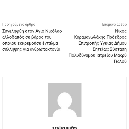
Προηγούμενο άρθρο
Επόμενο άρθρο
Συνελήφθη στον Άγιο Νικόλαο
Νίκος
αλλοδαπός σε βάρος του
Καραμανωλάκης Πρόεδρος
οποίου εκκρεμούσε ένταλμα
Επιτροπής Υγείας Δήμου
σύλληψης για ανθρωποκτονία
Σητείας: Σύσταση
Πολυδύναμου Ιατρείου Μακρύ
Γιαλού
style100fm