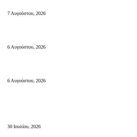
Φωτιά τα ξημερώματα στη Σητεία – Η δεύτερη μέσα σε ένα 24ωρο
7 Αυγούστου, 2026
«ΑΝΙΣΤΟΡΗΜΑΤΑ 2026» Αφηγήσεις για την Ελευθερία 24 Αυγούστου 2
Κάτω Γειτονιά, Παλαίκαστρο 25 Αυγούστου 2026 | Αγκαθιάς Σητείας
6 Αυγούστου, 2026
Λασίθι: Μεγάλη φωτιά στο Καρύδι Σητείας (περιοχή Χώνος)- Μήνυμα απ
112
6 Αυγούστου, 2026
Κρήτη
Τη βαθιά οδύνη του Ελληνικού Κοινοβουλίου για την απώλεια δύο
πυροσβεστών που έχασαν τη ζωή τους εν ώρα καθήκοντος, επιχειρώντας 
καταστροφική πυρκαγιά στην...
30 Ιουλίου, 2026