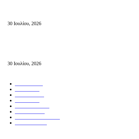
Δήλωση Κατερίνας Σπυριδάκη – Βουλευτή Λασιθίου του ΠΑΣΟΚ για τις
Πυρκαγιές στην Κρήτη
30 Ιουλίου, 2026
Δήλωση του Σίμου Συμεωνίδη, μέλους της ΕΠ Κρήτης του ΚΚΕ, γραμμ
της ΤΕ Λασιθίου του ΚΚΕ και δημοτικού συμβούλου Σητείας με τη Λαϊ
Συσπείρωση...
30 Ιουλίου, 2026
Δημοφιλής Κατηγορίες
ΣΗΤΕΙΑ
3268
ΛΑΣΙΘΙ
635
ΕΙΔΗΣΕΙΣ
438
ΚΡΗΤΗ
401
ΙΕΡΑΠΕΤΡΑ
318
ΑΠΟΨΕΙΣ
276
ΣΥΝΕΝΤΕΥΞΕΙΣ
249
ΠΟΛΙΤΙΚΑ
122