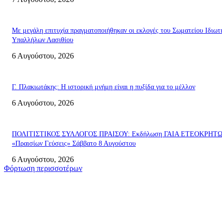
Με μεγάλη επιτυχία πραγματοποιήθηκαν οι εκλογές του Σωματείου Ιδιωτ
Υπαλλήλων Λασιθίου
6 Αυγούστου, 2026
Γ. Πλακιωτάκης: Η ιστορική μνήμη είναι η πυξίδα για το μέλλον
6 Αυγούστου, 2026
ΠΟΛΙΤΙΣΤΙΚΟΣ ΣΥΛΛΟΓΟΣ ΠΡΑΙΣΟΥ: Εκδήλωση ΓΑΙΑ ΕΤΕΟΚΡΗΤ
«Πραισίων Γεύσεις» Σάββατο 8 Αυγούστου
6 Αυγούστου, 2026
Φόρτωση περισσοτέρων
Σητεία