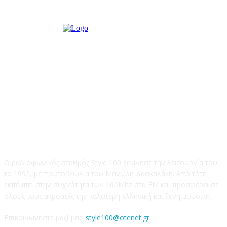
STYLE 100FM
Ο ραδιοφωνικός σταθμός Style 100 ξεκίνησε την λειτουργία του
το 1992, με πρωτοβουλία του Μανώλη Δασκαλάκη. Από τότε
εκπέμπει στην συχνότητα των 100Mhz στα FM και προσφέρει σε
όλους τους ακροατές την καλύτερη ελληνική και ξένη μουσική.
Επικοινωνήστε μαζί μας:
style100@otenet.gr