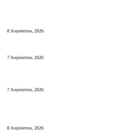
Μάχη με τις φλόγες στα Αχλάδια – Υπεράνθρωπες προσπάθειες από τις
πυροσβεστικές δυνάμεις που κατάφεραν να θέσουν υπό έλεγχο τη φωτιά
8 Αυγούστου, 2026
Σητεία: Φωτιά στα Αχλάδια, δύσκολη μάχη με τις φλόγες – Βίντεο
7 Αυγούστου, 2026
Δέκα επτά χρόνια “Στειακά Δρώμενα”: Ο Μανώλης Μιαουδάκης για τον ν
κύκλο παραστάσεων (Δευτέρα μέχρι Πέμπτη) μιλά στον STYLE100
7 Αυγούστου, 2026
Κρήτη
Πολύ Υψηλός Κίνδυνος Πυρκαγιάς για αύριο Κυριακή 9 Αυγούστου 2026
όλη την Κρήτη
8 Αυγούστου, 2026