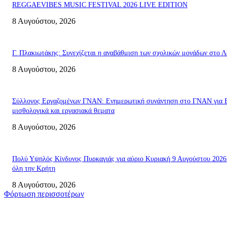
REGGAEVIBES MUSIC FESTIVAL 2026 LIVE EDITION
8 Αυγούστου, 2026
Γ. Πλακιωτάκης: Συνεχίζεται η αναβάθμιση των σχολικών μονάδων στο Λ
8 Αυγούστου, 2026
Σύλλογος Εργαζομένων ΓΝΑΝ: Ενημερωτική συνάντηση στο ΓΝΑΝ για 
μισθολογικά και εργασιακά θεματα
8 Αυγούστου, 2026
Πολύ Υψηλός Κίνδυνος Πυρκαγιάς για αύριο Κυριακή 9 Αυγούστου 2026
όλη την Κρήτη
8 Αυγούστου, 2026
Φόρτωση περισσοτέρων
Σητεία